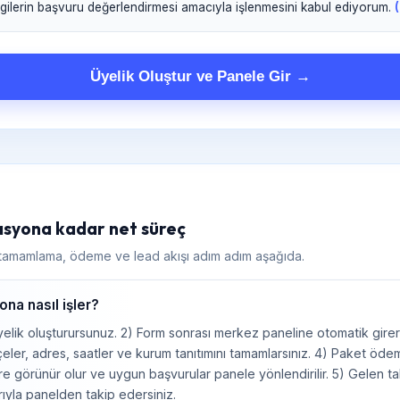
gilerin başvuru değerlendirmesi amacıyla işlenmesini kabul ediyorum.
Üyelik Oluştur ve Panele Gir →
asyona kadar net süreç
l tamamlama, ödeme ve lead akışı adım adım aşağıda.
na nasıl işler?
elik oluşturursunuz. 2) Form sonrası merkez paneline otomatik girers
ilçeler, adres, saatler ve kurum tanıtımını tamamlarsınız. 4) Paket öd
re görünür olur ve uygun başvurular panele yönlendirilir. 5) Gelen ta
arıyla panelden takip edersiniz.