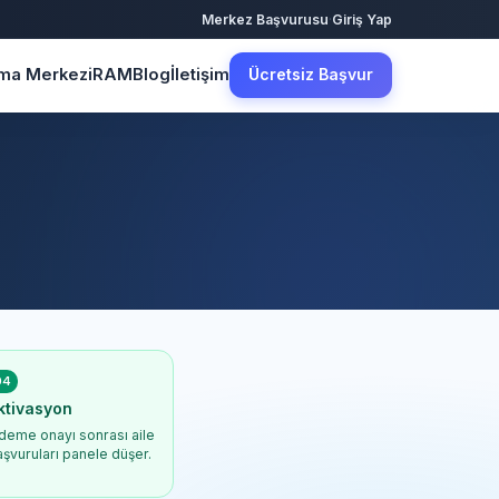
·
Merkez Başvurusu
Giriş Yap
şma Merkezi
RAM
Blog
İletişim
Ücretsiz Başvur
04
ktivasyon
deme onayı sonrası aile
aşvuruları panele düşer.