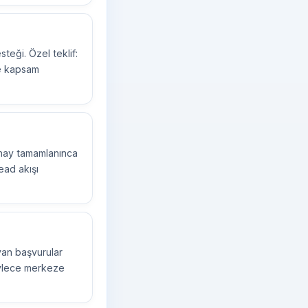
teği. Özel teklif:
ve kapsam
onay tamamlanınca
lead akışı
ayan başvurular
Böylece merkeze