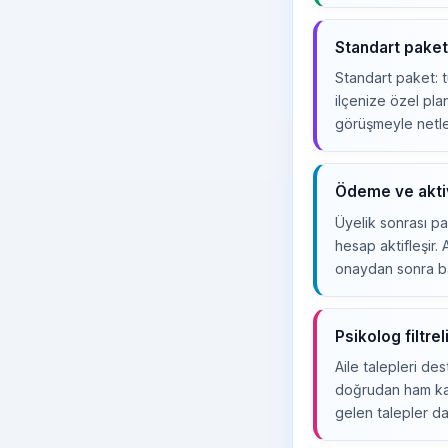
Standart paket 
Standart paket: t
ilçenize özel pla
görüşmeyle netleşi
Ödeme ve aktiv
Üyelik sonrası p
hesap aktifleşir. 
onaydan sonra ba
Psikolog filtre
Aile talepleri des
doğrudan ham kayı
gelen talepler dah