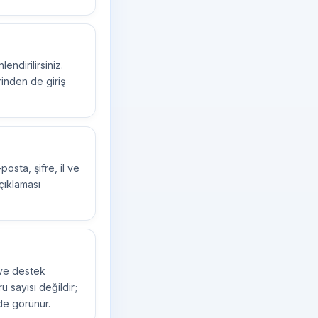
ndirilirsiniz.
rinden de giriş
osta, şifre, il ve
açıklaması
e ve destek
ru sayısı değildir;
de görünür.