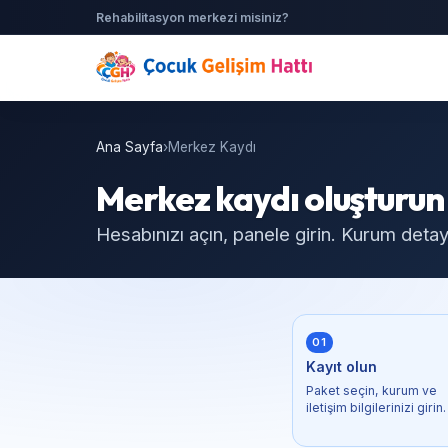
Rehabilitasyon merkezi misiniz?
Ana Sayfa
›
Merkez Kaydı
Merkez kaydı oluşturun
Hesabınızı açın, panele girin. Kurum detay
01
Kayıt olun
Paket seçin, kurum ve
iletişim bilgilerinizi girin.