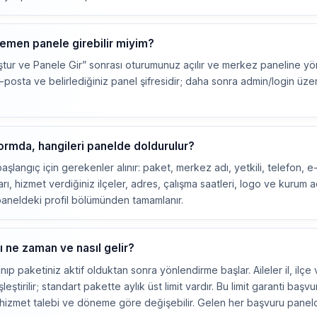
hemen panele girebilir miyim?
ştur ve Panele Gir” sonrası oturumunuz açılır ve merkez paneline yönle
 e-posta ve belirlediğiniz panel şifresidir; daha sonra admin/login üze
formda, hangileri panelde doldurulur?
langıç için gerekenler alınır: paket, merkez adı, yetkili, telefon, e-p
arı, hizmet verdiğiniz ilçeler, adres, çalışma saatleri, logo ve kurum 
paneldeki profil bölümünden tamamlanır.
ı ne zaman ve nasıl gelir?
anıp paketiniz aktif olduktan sonra yönlendirme başlar. Aileler il, ilç
leştirilir; standart pakette aylık üst limit vardır. Bu limit garanti başvu
hizmet talebi ve döneme göre değişebilir. Gelen her başvuru panel