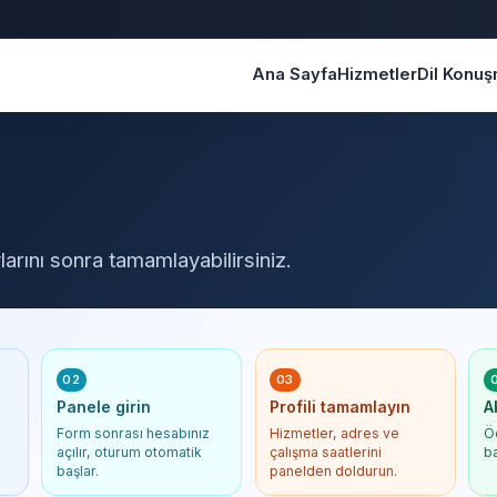
Ana Sayfa
Hizmetler
Dil Konu
larını sonra tamamlayabilirsiniz.
02
03
Panele girin
Profili tamamlayın
A
Form sonrası hesabınız
Hizmetler, adres ve
Ö
açılır, oturum otomatik
çalışma saatlerini
b
başlar.
panelden doldurun.