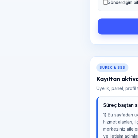
Gönderdiğim bil
SÜREÇ & SSS
Kayıttan aktiv
Üyelik, panel, profi
Süreç baştan so
1) Bu sayfadan üy
hizmet alanları, 
merkeziniz ailele
ve iletişim adıml