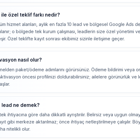
ile özel teklif farkı nedir?
üm hizmet alanları, aylık en fazla 10 lead ve bölgesel Google Ads des
nlanır; o bölgede tek kurum çalışması, leadlerin size özel yönetimi 
r. Özel teklifte kayıt sonrası ekibimiz sizinle iletişime geçer.
asyon nasıl olur?
anelden paket/ödeme adımlarını görürsünüz. Ödeme bildirimi veya 
Aktivasyon öncesi profilinizi doldurabilirsiniz; ailelere görünürlük ve 
şlar.
li lead ne demek?
tek ihtiyacına göre daha dikkatli ayrıştırılır. Belirsiz veya uygun olm
t gibi merkeze aktarılmaz; önce ihtiyaç netleştirilmeye çalışılır. 
a nitelikli olur.