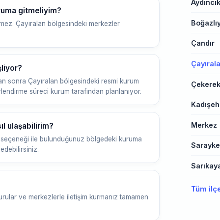
Aydıncı
ruma gitmeliyim?
Boğazlı
lmez. Çayıralan bölgesindeki merkezler
Çandır
Çayıral
liyor?
n sonra Çayıralan bölgesindeki resmi kurum
Çekere
erlendirme süreci kurum tarafından planlanıyor.
Kadışeh
Merkez
l ulaşabilirim?
seçeneği ile bulunduğunuz bölgedeki kuruma
Sarayke
debilirsiniz.
Sarıkay
Tüm ilç
urular ve merkezlerle iletişim kurmanız tamamen