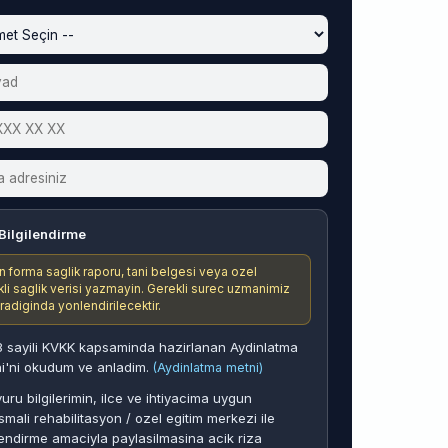
Bilgilendirme
n forma saglik raporu, tani belgesi veya ozel
ikli saglik verisi yazmayin. Gerekli surec uzmanimiz
aradiginda yonlendirilecektir.
 sayili KVKK kapsaminda hazirlanan Aydinlatma
i'ni okudum ve anladim.
(Aydinlatma metni)
uru bilgilerimin, ilce ve ihtiyacima uygun
smali rehabilitasyon / ozel egitim merkezi ile
endirme amaciyla paylasilmasina acik riza