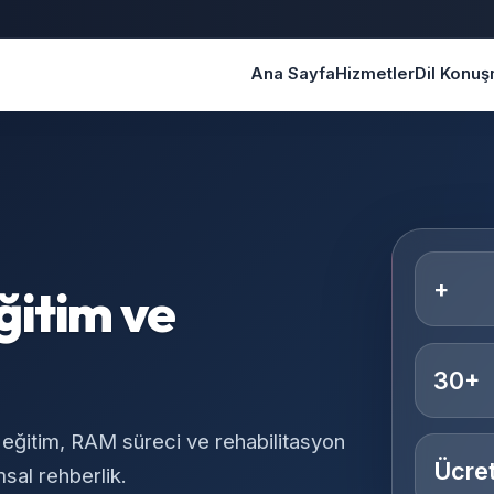
Ana Sayfa
Hizmetler
Dil Konu
+
ğitim ve
30+
 eğitim, RAM süreci ve rehabilitasyon
Ücret
sal rehberlik.