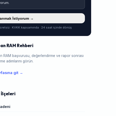
yorum.
ranmak İstiyorum →
cretsiz · KVKK kapsamında · 24 saat içinde dönüş
lan RAM Rehberi
için RAM başvurusu, değerlendirme ve rapor sonrası
me adımlarını görün.
fasına git →
İlçeleri
adeni