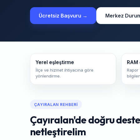
Ücretsiz Başvuru →
Merkez Duru
Yerel eşleştirme
RAM 
İlçe ve hizmet ihtiyacına göre
Rapor 
yönlendirme.
bilgile
ÇAYIRALAN REHBERI
Çayıralan'de doğru destek
netleştirelim