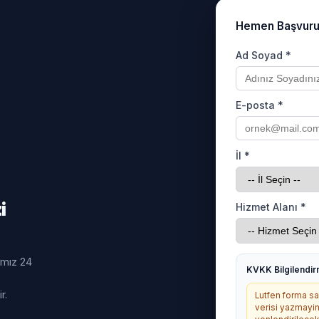
Hemen Başvur
Ad Soyad *
E-posta *
İl *
i
Hizmet Alanı *
ımız 24
KVKK Bilgilendi
r.
Lutfen forma sag
verisi yazmayin