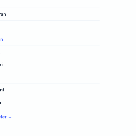
k
yan
an
k
ri
nt
a
eler →