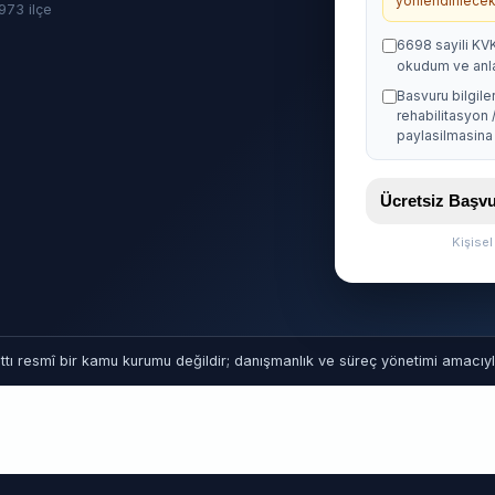
yonlendirilecekt
· 973 ilçe
6698 sayili KV
okudum ve anl
Basvuru bilgile
rehabilitasyon 
paylasilmasina 
Ücretsiz Baş
Kişise
tı resmî bir kamu kurumu değildir; danışmanlık ve süreç yönetimi amacıyla