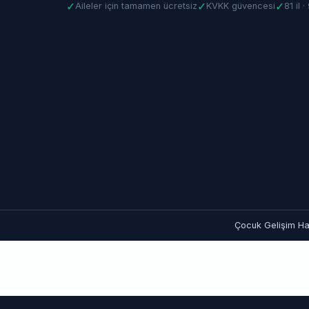
✓
✓
✓
Aileler için tamamen ücretsiz
KVKK güvencesi
81 il 
Çocuk Gelişim Hat