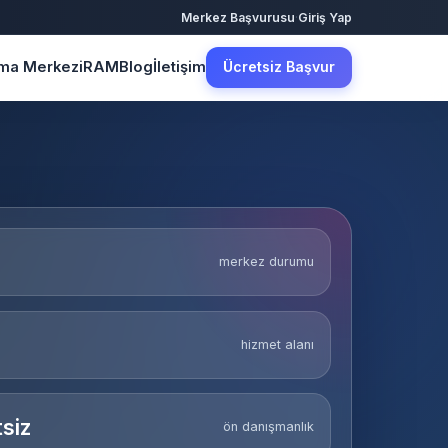
·
Merkez Başvurusu
Giriş Yap
şma Merkezi
RAM
Blog
İletişim
Ücretsiz Başvur
merkez durumu
hizmet alanı
siz
ön danışmanlık