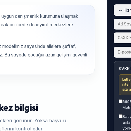
n uygun danışmanlık kurumuna ulaşmak
larak bu ilçede deneyimli merkezlere
z modelimiz sayesinde ailelere şeffaf,
ruz. Bu sayede çocuğunuzun gelişimi güvenli
KVKK 
Lutfe
nitel
sizi 
6698
ez bilgisi
Metn
Basv
ekleri görünür. Yoksa başvuru
anla
yonl
flerini kontrol eder.