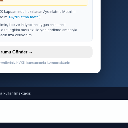
ir.
KK kapsaminda hazirlanan Aydinlatma Metni'ni
adim.
(Aydinlatma metni)
rimin, ilce ve ihtiyacima uygun anlasmali
/ ozel egitim merkezi ile yonlendirme amaciyla
acik riza veriyorum.
vurumu Gönder →
l verileriniz KVKK kapsamında korunmaktadır.
 kullanılmaktadır.