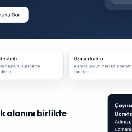
munu Gör
desteği
Uzman kadro
ve başvuru sürecinde
Alanına uygun merkez alternatif
ndirme.
kontrolü.
Çayıra
 alanını birlikte
Ücrets
Adınızı
uzmanım