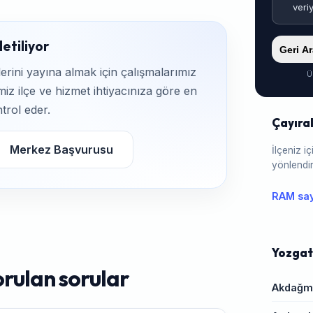
veri
etiliyor
Geri A
rini yayına almak için çalışmalarımız
Ü
iz ilçe ve hizmet ihtiyacınıza göre en
trol eder.
Çayıra
Merkez Başvurusu
İlçeniz 
yönlendir
RAM say
Yozgat 
orulan sorular
Akdağm