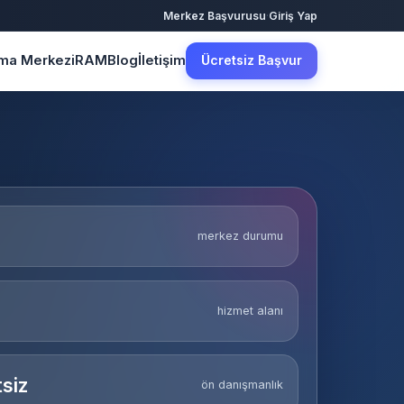
·
Merkez Başvurusu
Giriş Yap
şma Merkezi
RAM
Blog
İletişim
Ücretsiz Başvur
merkez durumu
hizmet alanı
siz
ön danışmanlık