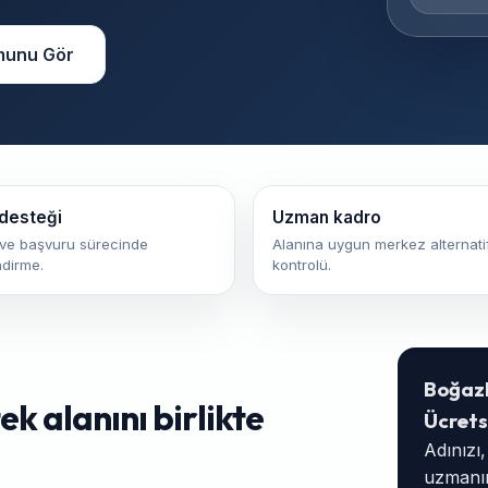
munu Gör
desteği
Uzman kadro
ve başvuru sürecinde
Alanına uygun merkez alternatif
ndirme.
kontrolü.
Boğaz
k alanını birlikte
Ücrets
Adınızı
uzmanım