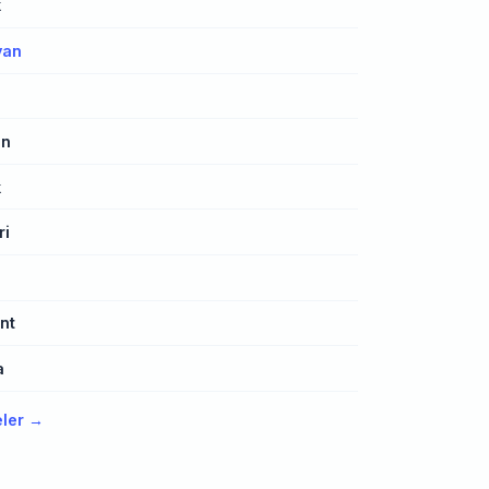
k
yan
an
k
ri
nt
a
eler →