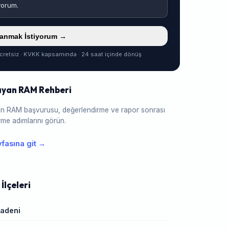
yorum.
ranmak İstiyorum →
cretsiz · KVKK kapsamında · 24 saat içinde dönüş
ıyan RAM Rehberi
için RAM başvurusu, değerlendirme ve rapor sonrası
me adımlarını görün.
fasına git →
İlçeleri
adeni