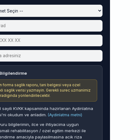
Bilgilendirme
n forma saglik raporu, tani belgesi veya ozel
ikli saglik verisi yazmayin. Gerekli surec uzmanimiz
aradiginda yonlendirilecektir.
 sayili KVKK kapsaminda hazirlanan Aydinlatma
i'ni okudum ve anladim.
(Aydinlatma metni)
uru bilgilerimin, ilce ve ihtiyacima uygun
smali rehabilitasyon / ozel egitim merkezi ile
endirme amaciyla paylasilmasina acik riza