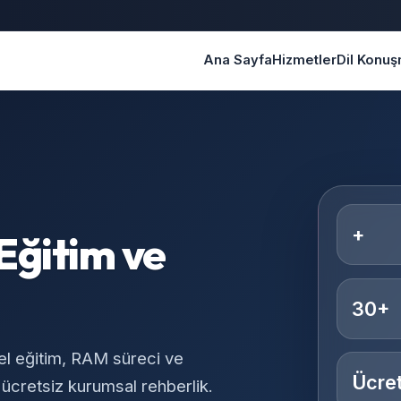
Ana Sayfa
Hizmetler
Dil Konu
+
Eğitim ve
30+
el eğitim, RAM süreci ve
Ücret
 ücretsiz kurumsal rehberlik.