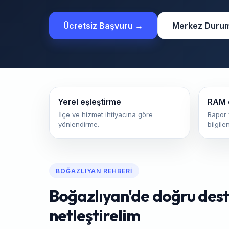
Ücretsiz Başvuru →
Merkez Duru
Yerel eşleştirme
RAM 
İlçe ve hizmet ihtiyacına göre
Rapor 
yönlendirme.
bilgile
BOĞAZLIYAN REHBERI
Boğazlıyan'de doğru deste
netleştirelim