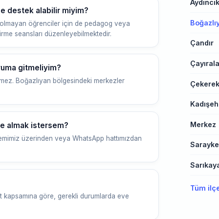
Aydıncı
 destek alabilir miyim?
Boğazlı
 olmayan öğrenciler için de pedagog veya
irme seansları düzenleyebilmektedir.
Çandır
Çayıral
ruma gitmeliyim?
lmez. Boğazlıyan bölgesindeki merkezler
Çekere
Kadışeh
Merkez
ye almak istersem?
sistemimiz üzerinden veya WhatsApp hattımızdan
Sarayke
Sarıkay
Tüm ilç
et kapsamına göre, gerekli durumlarda eve