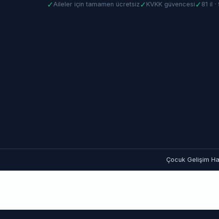
✓
✓
✓
Aileler için tamamen ücretsiz
KVKK güvencesi
81 il 
Çocuk Gelişim Hat