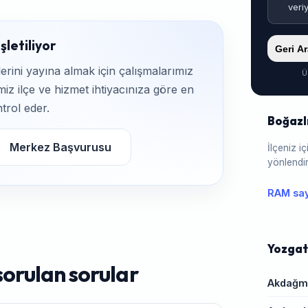
veri
şletiliyor
Geri A
rini yayına almak için çalışmalarımız
Ü
iz ilçe ve hizmet ihtiyacınıza göre en
trol eder.
Boğazl
Merkez Başvurusu
İlçeniz 
yönlendir
RAM say
Yozgat 
sorulan sorular
Akdağm