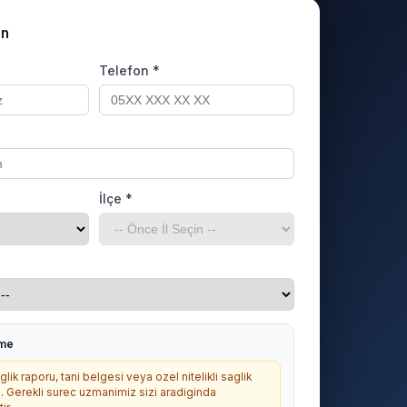
un
Telefon *
İlçe *
rme
lik raporu, tani belgesi veya ozel nitelikli saglik
. Gerekli surec uzmanimiz sizi aradiginda