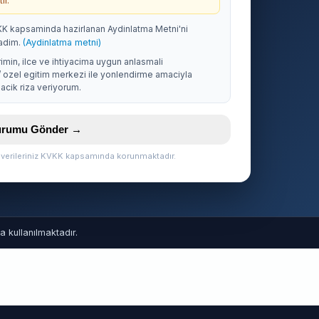
ir.
KK kapsaminda hazirlanan Aydinlatma Metni'ni
adim.
(Aydinlatma metni)
rimin, ilce ve ihtiyacima uygun anlasmali
/ ozel egitim merkezi ile yonlendirme amaciyla
acik riza veriyorum.
vurumu Gönder →
l verileriniz KVKK kapsamında korunmaktadır.
 kullanılmaktadır.