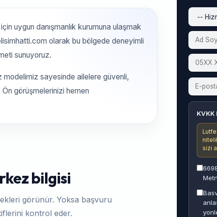
için uygun danışmanlık kurumuna ulaşmak
lisimhatti.com olarak bu bölgede deneyimli
meti sunuyoruz.
z modelimiz sayesinde ailelere güvenli,
z. Ön görüşmelerinizi hemen
KVKK 
Lutfe
nitel
sizi 
6698
kez bilgisi
Metn
Basv
ekleri görünür. Yoksa başvuru
anla
yonl
flerini kontrol eder.