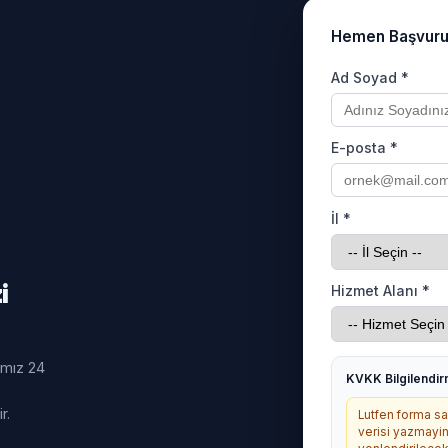
Hemen Başvur
Ad Soyad *
E-posta *
İl *
i
Hizmet Alanı *
ımız 24
KVKK Bilgilendi
r.
Lutfen forma sag
verisi yazmayin