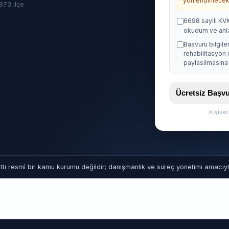
yonlendirilecekt
· 973 ilçe
6698 sayili KV
okudum ve anl
Basvuru bilgile
rehabilitasyon 
paylasilmasina 
Ücretsiz Baş
Kişise
tı resmî bir kamu kurumu değildir; danışmanlık ve süreç yönetimi amacıyla