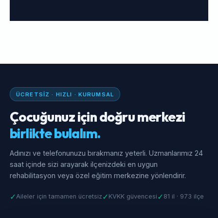
ÜCRETSIZ · HIZLI · KURUMSAL
Çocuğunuz için doğru merkezi
birlikte bulalım.
Adınızı ve telefonunuzu bırakmanız yeterli. Uzmanlarımız 24
saat içinde sizi arayarak ilçenizdeki en uygun
rehabilitasyon veya özel eğitim merkezine yönlendirir.
✓
✓
✓
Aileler için tamamen ücretsiz
KVKK güvencesi
81 il · 973 ilçe