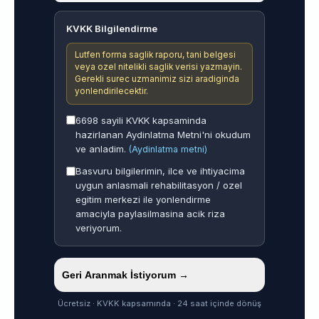
KVKK Bilgilendirme
Lutfen forma saglik raporu, tani belgesi
veya ozel nitelikli saglik verisi yazmayin.
Gerekli surec uzmanimiz sizi aradiginda
yonlendirilecektir.
6698 sayili KVKK kapsaminda
hazirlanan Aydinlatma Metni'ni okudum
ve anladim.
(Aydinlatma metni)
Basvuru bilgilerimin, ilce ve ihtiyacima
uygun anlasmali rehabilitasyon / ozel
egitim merkezi ile yonlendirme
amaciyla paylasilmasina acik riza
veriyorum.
Geri Aranmak İstiyorum →
Ücretsiz · KVKK kapsamında · 24 saat içinde dönüş