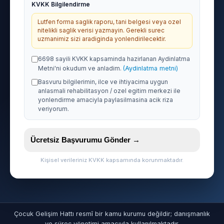
KVKK Bilgilendirme
Lutfen forma saglik raporu, tani belgesi veya ozel
nitelikli saglik verisi yazmayin. Gerekli surec
uzmanimiz sizi aradiginda yonlendirilecektir.
6698 sayili KVKK kapsaminda hazirlanan Aydinlatma
Metni'ni okudum ve anladim.
(Aydinlatma metni)
Basvuru bilgilerimin, ilce ve ihtiyacima uygun
anlasmali rehabilitasyon / ozel egitim merkezi ile
yonlendirme amaciyla paylasilmasina acik riza
veriyorum.
Ücretsiz Başvurumu Gönder →
Kişisel verileriniz KVKK kapsamında korunmaktadır.
Çocuk Gelişim Hattı resmî bir kamu kurumu değildir; danışmanlık
ve süreç yönetimi amacıyla kullanılmaktadır.