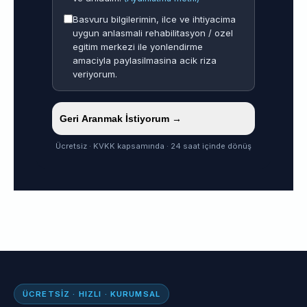
Basvuru bilgilerimin, ilce ve ihtiyacima
uygun anlasmali rehabilitasyon / ozel
egitim merkezi ile yonlendirme
amaciyla paylasilmasina acik riza
veriyorum.
Geri Aranmak İstiyorum →
Ücretsiz · KVKK kapsamında · 24 saat içinde dönüş
ÜCRETSIZ · HIZLI · KURUMSAL