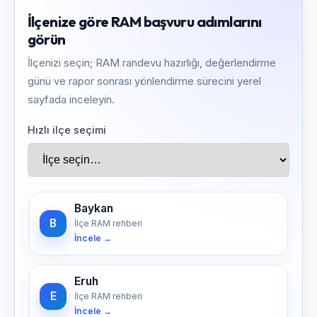
İlçenize göre RAM başvuru adımlarını
görün
İlçenizi seçin; RAM randevu hazırlığı, değerlendirme
günü ve rapor sonrası yönlendirme sürecini yerel
sayfada inceleyin.
Hızlı ilçe seçimi
Baykan
B
İlçe RAM rehberi
İncele →
Eruh
E
İlçe RAM rehberi
İncele →