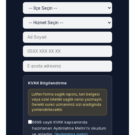
KVKK Bilgilendirme
Lutfen forma saglik raporu, tani belgesi
veya ozel nitelikli saglik verisi yazmayin.
Gerekli surec uzmanimiz sizi aradiginda
yonlendirilecektir.
6698 sayili KVKK kapsaminda
hazirlanan Aydinlatma Metni'ni okudum
ve anladim.
(Aydinlatma metni)