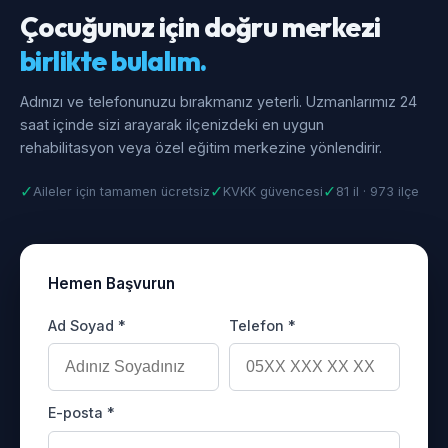
Çocuğunuz için doğru merkezi
birlikte bulalım.
Adınızı ve telefonunuzu bırakmanız yeterli. Uzmanlarımız 24
saat içinde sizi arayarak ilçenizdeki en uygun
rehabilitasyon veya özel eğitim merkezine yönlendirir.
✓
✓
✓
Aileler için tamamen ücretsiz
KVKK güvencesi
81 il · 973 ilçe
Hemen Başvurun
Ad Soyad *
Telefon *
E-posta *