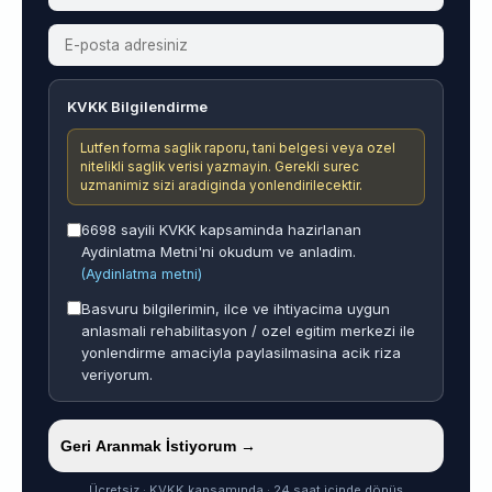
KVKK Bilgilendirme
Lutfen forma saglik raporu, tani belgesi veya ozel
nitelikli saglik verisi yazmayin. Gerekli surec
uzmanimiz sizi aradiginda yonlendirilecektir.
6698 sayili KVKK kapsaminda hazirlanan
Aydinlatma Metni'ni okudum ve anladim.
(Aydinlatma metni)
Basvuru bilgilerimin, ilce ve ihtiyacima uygun
anlasmali rehabilitasyon / ozel egitim merkezi ile
yonlendirme amaciyla paylasilmasina acik riza
veriyorum.
Geri Aranmak İstiyorum →
Ücretsiz · KVKK kapsamında · 24 saat içinde dönüş