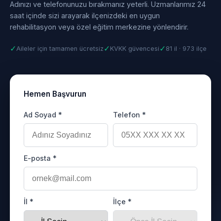
Adınızı ve telefonunuzu bırakmanız yeterli. Uzmanlarımız 24
saat içinde sizi arayarak ilçenizdeki en uygun
rehabilitasyon veya özel eğitim merkezine yönlendirir.
✓
✓
✓
Aileler için tamamen ücretsiz
KVKK güvencesi
81 il · 973 ilçe
Hemen Başvurun
Ad Soyad *
Telefon *
E-posta *
İl *
İlçe *