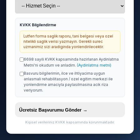
KVKK Bilgilendirme
Lutfen forma saglik raporu, tani belgesi veya ozel
nitelikli saglik verisi yazmayin. Gerekli surec
uzmanimiz sizi aradiginda yonlendirilecektir.
6698 sayili KVKK kapsaminda hazirlanan Aydinlatma
Metni'ni okudum ve anladim.
(Aydinlatma metni)
Basvuru bilgilerimin, ilce ve ihtiyacima uygun
anlasmali rehabilitasyon / ozel egitim merkezi ile
yonlendirme amaciyla paylasilmasina acik riza
veriyorum.
Ücretsiz Başvurumu Gönder →
Kişisel verileriniz KVKK kapsamında korunmaktadır.