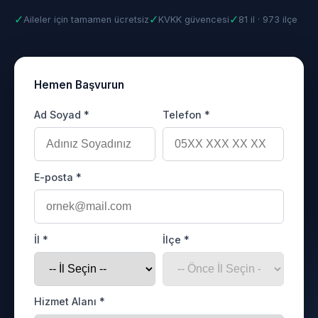
✓
✓
✓
Aileler için tamamen ücretsiz
KVKK güvencesi
81 il · 973 ilçe
Hemen Başvurun
Ad Soyad *
Telefon *
E-posta *
İl *
İlçe *
Hizmet Alanı *