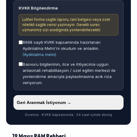
KVKK Bilgilendirme
Lutfen forma saglik raporu, tani belgesi veya ozel
nitelikli saglik verisi yazmayin. Gerekli surec
uzmanimiz sizi aradiginda yonlendirilecektir.
6698 sayili KVKK kapsaminda hazirlanan
Aydinlatma Metni'ni okudum ve anladim.
(Aydinlatma metni)
Basvuru bilgilerimin, ilce ve ihtiyacima uygun
anlasmali rehabilitasyon / ozel egitim merkezi ile
yonlendirme amaciyla paylasilmasina acik riza
veriyorum.
Geri Aranmak İstiyorum →
Ücretsiz · KVKK kapsamında · 24 saat içinde dönüş
19 Mayıs RAM Rehberi