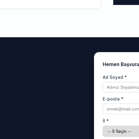
Hemen Başvur
Ad Soyad *
E-posta *
İl *