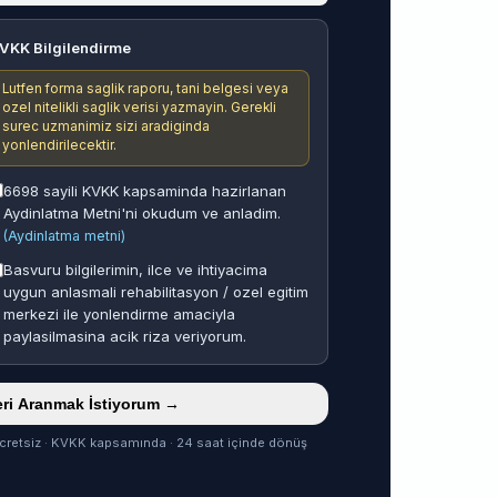
VKK Bilgilendirme
Lutfen forma saglik raporu, tani belgesi veya
ozel nitelikli saglik verisi yazmayin. Gerekli
surec uzmanimiz sizi aradiginda
yonlendirilecektir.
6698 sayili KVKK kapsaminda hazirlanan
Aydinlatma Metni'ni okudum ve anladim.
(Aydinlatma metni)
Basvuru bilgilerimin, ilce ve ihtiyacima
uygun anlasmali rehabilitasyon / ozel egitim
merkezi ile yonlendirme amaciyla
paylasilmasina acik riza veriyorum.
ri Aranmak İstiyorum →
cretsiz · KVKK kapsamında · 24 saat içinde dönüş