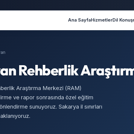
Ana Sayfa
Hizmetler
Dil Konu
van
van Rehberlik Araştır
hberlik Araştırma Merkezi (RAM)
irme ve rapor sonrasında özel eğitim
yönlendirme sunuyoruz. Sakarya il sınırları
daklanıyoruz.