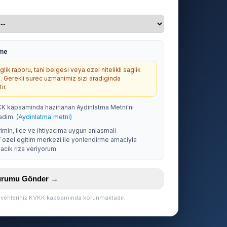
rme
lik raporu, tani belgesi veya ozel nitelikli saglik
. Gerekli surec uzmanimiz sizi aradiginda
ir.
KK kapsaminda hazirlanan Aydinlatma Metni'ni
adim.
(Aydinlatma metni)
rimin, ilce ve ihtiyacima uygun anlasmali
/ ozel egitim merkezi ile yonlendirme amaciyla
acik riza veriyorum.
vurumu Gönder →
l verileriniz KVKK kapsamında korunmaktadır.