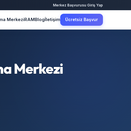
·
Merkez Başvurusu
Giriş Yap
şma Merkezi
RAM
Blog
İletişim
Ücretsiz Başvur
ma Merkezi