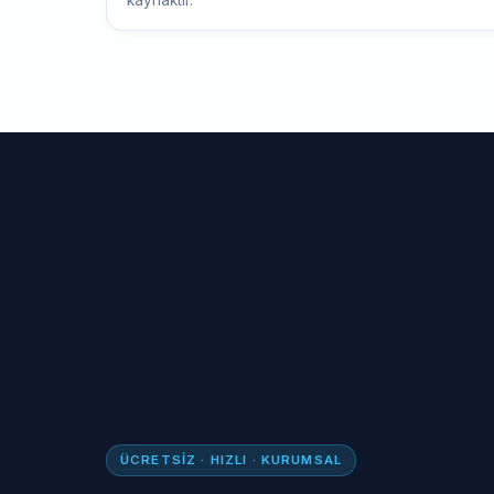
kaynaktır.
ÜCRETSIZ · HIZLI · KURUMSAL