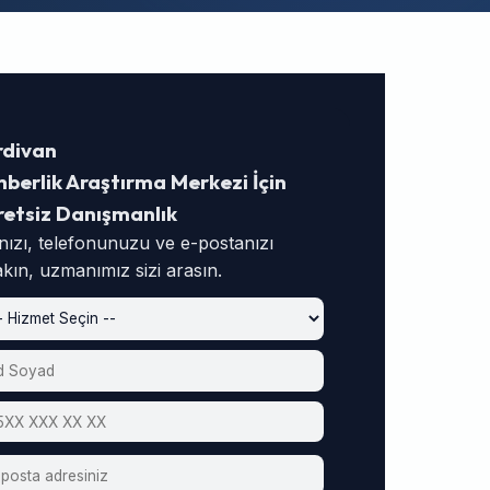
rdivan
berlik Araştırma Merkezi İçin
retsiz Danışmanlık
nızı, telefonunuzu ve e-postanızı
akın, uzmanımız sizi arasın.