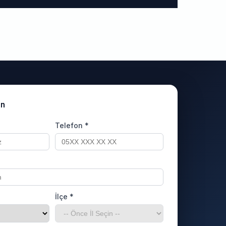
un
Telefon *
İlçe *