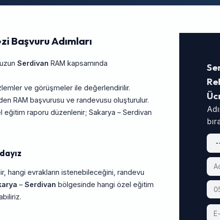
zi Başvuru Adımları
unuzun
Serdivan
RAM kapsamında
Se
Reh
ler ve görüşmeler ile değerlendirilir.
Üc
rinden RAM başvurusu ve randevusu oluşturulur.
Adı
 eğitim raporu düzenlenir; Sakarya – Serdivan
bır
dayız
ir, hangi evrakların istenebileceğini, randevu
karya
–
Serdivan
bölgesinde hangi özel eğitim
iliriz.