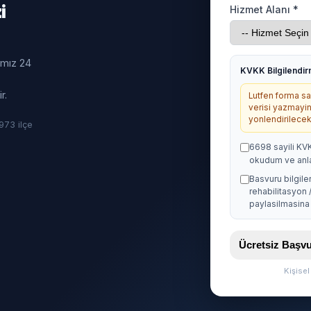
i
Hizmet Alanı *
ımız 24
KVKK Bilgilendi
r.
Lutfen forma sag
verisi yazmayin
yonlendirilecekt
· 973 ilçe
6698 sayili KV
okudum ve anl
Basvuru bilgile
rehabilitasyon 
paylasilmasina 
Ücretsiz Baş
Kişise