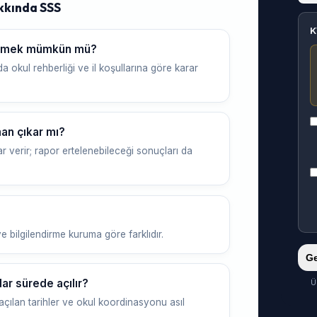
kkında SSS
K
gitmek mümkün mü?
a okul rehberliği ve il koşullarına göre karar
an çıkar mı?
r verir; rapor ertelenebileceği sonuçları da
e bilgilendirme kuruma göre farklıdır.
Ge
r sürede açılır?
Ü
çılan tarihler ve okul koordinasyonu asıl