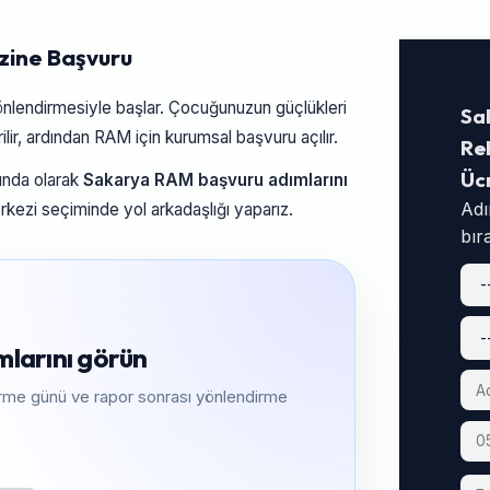
zine Başvuru
yönlendirmesiyle başlar. Çocuğunuzun güçlükleri
Sa
lir, ardından RAM için kurumsal başvuru açılır.
Reh
Üc
nında olarak
Sakarya RAM başvuru adımlarını
Adı
merkezi seçiminde yol arkadaşlığı yaparız.
bır
mlarını görün
dirme günü ve rapor sonrası yönlendirme