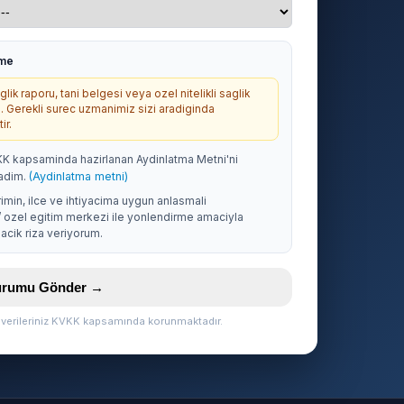
rme
lik raporu, tani belgesi veya ozel nitelikli saglik
. Gerekli surec uzmanimiz sizi aradiginda
ir.
KK kapsaminda hazirlanan Aydinlatma Metni'ni
adim.
(Aydinlatma metni)
rimin, ilce ve ihtiyacima uygun anlasmali
/ ozel egitim merkezi ile yonlendirme amaciyla
acik riza veriyorum.
vurumu Gönder →
l verileriniz KVKK kapsamında korunmaktadır.