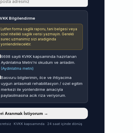
VKK Bilgilendirme
Lutfen forma saglik raporu, tani belgesi veya
ozel nitelikli saglik verisi yazmayin. Gerekli
surec uzmanimiz sizi aradiginda
yonlendirilecektir.
6698 sayili KVKK kapsaminda hazirlanan
Aydinlatma Metni'ni okudum ve anladim.
(Aydinlatma metni)
Basvuru bilgilerimin, ilce ve ihtiyacima
uygun anlasmali rehabilitasyon / ozel egitim
merkezi ile yonlendirme amaciyla
paylasilmasina acik riza veriyorum.
ri Aranmak İstiyorum →
cretsiz · KVKK kapsamında · 24 saat içinde dönüş