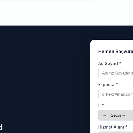
Hemen Başvur
Ad Soyad *
E-posta *
İl *
i
Hizmet Alanı *