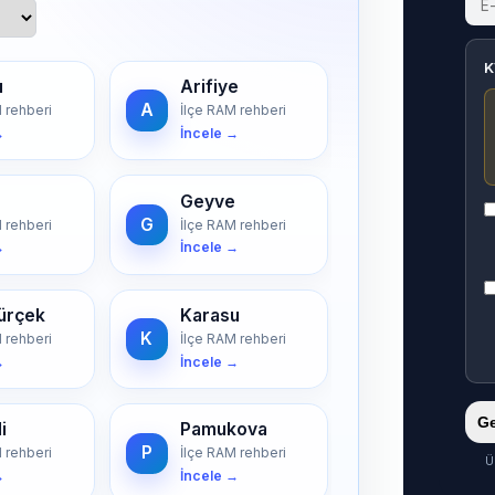
K
ı
Arifiye
A
 rehberi
İlçe RAM rehberi
→
İncele →
Geyve
G
 rehberi
İlçe RAM rehberi
→
İncele →
ürçek
Karasu
K
 rehberi
İlçe RAM rehberi
→
İncele →
Ge
i
Pamukova
P
 rehberi
İlçe RAM rehberi
Ü
→
İncele →