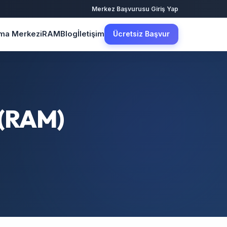
·
Merkez Başvurusu
Giriş Yap
şma Merkezi
RAM
Blog
İletişim
Ücretsiz Başvur
 (RAM)