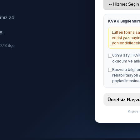
ımız 24
KVKK Bilgilendi
r.
Lutfen forma sag
verisi yazmayin
yonlendirilecekt
· 973 ilçe
6698 sayili KV
okudum ve anl
Basvuru bilgile
rehabilitasyon 
paylasilmasina 
Ücretsiz Baş
Kişise