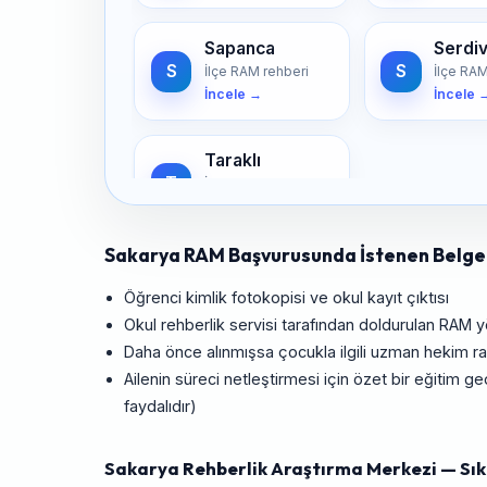
Sapanca
Serdi
S
S
İlçe RAM rehberi
İlçe RAM
İncele →
İncele 
Taraklı
T
İlçe RAM rehberi
İncele →
Sakarya RAM Başvurusunda İstenen Belge
Öğrenci kimlik fotokopisi ve okul kayıt çıktısı
Okul rehberlik servisi tarafından doldurulan RAM 
Daha önce alınmışsa çocukla ilgili uzman hekim rap
Ailenin süreci netleştirmesi için özet bir eğitim
faydalıdır)
Sakarya Rehberlik Araştırma Merkezi — Sık