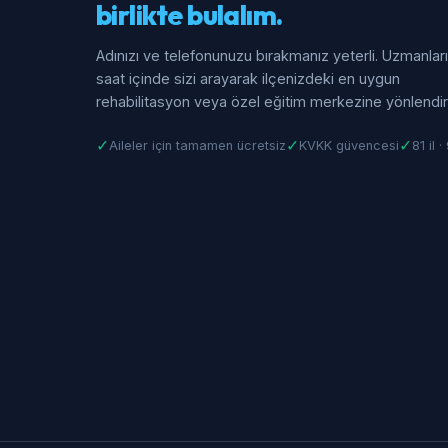
birlikte bulalım.
Adınızı ve telefonunuzu bırakmanız yeterli. Uzmanlar
saat içinde sizi arayarak ilçenizdeki en uygun
rehabilitasyon veya özel eğitim merkezine yönlendiri
✓
✓
✓
Aileler için tamamen ücretsiz
KVKK güvencesi
81 il 