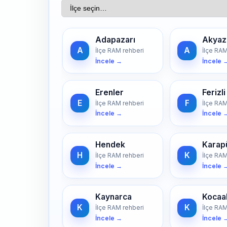
Adapazarı
Akyaz
A
A
İlçe RAM rehberi
İlçe RAM
İncele →
İncele 
Erenler
Ferizli
E
F
İlçe RAM rehberi
İlçe RAM
İncele →
İncele 
Hendek
Karap
H
K
İlçe RAM rehberi
İlçe RAM
İncele →
İncele 
Kaynarca
Kocaal
K
K
İlçe RAM rehberi
İlçe RAM
İncele →
İncele 