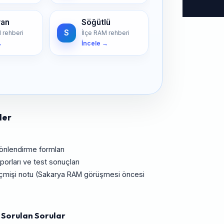
van
Söğütlü
S
 rehberi
İlçe RAM rehberi
→
İncele →
ler
yönlendirme formları
orları ve test sonuçları
 geçmişi notu (Sakarya RAM görüşmesi öncesi
 Sorulan Sorular