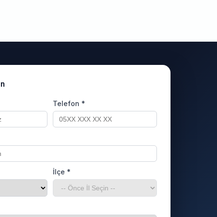
un
Telefon *
İlçe *