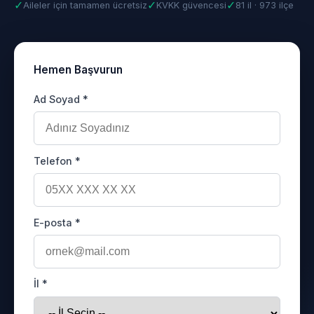
✓
✓
✓
Aileler için tamamen ücretsiz
KVKK güvencesi
81 il · 973 ilçe
Hemen Başvurun
Ad Soyad *
Telefon *
E-posta *
İl *