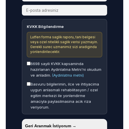
KVKK Bilgilendirme
Lutfen forma saglik raporu, tani belgesi
veya ozel nitelikli saglik verisi yazmayin.
Gerekli surec uzmanimiz sizi aradiginda
yonlendirilecektir.
6698 sayili KVKK kapsaminda
hazirlanan Aydinlatma Metni'ni okudum
ve anladim.
(Aydinlatma metni)
Basvuru bilgilerimin, ilce ve ihtiyacima
uygun anlasmali rehabilitasyon / ozel
egitim merkezi ile yonlendirme
amaciyla paylasilmasina acik riza
veriyorum.
Geri Aranmak İstiyorum →