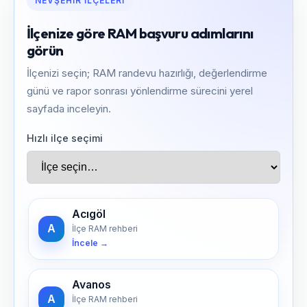
NEVŞEHIR İLÇELERI
İlçenize göre RAM başvuru adımlarını
görün
İlçenizi seçin; RAM randevu hazırlığı, değerlendirme
günü ve rapor sonrası yönlendirme sürecini yerel
sayfada inceleyin.
Hızlı ilçe seçimi
Acıgöl
A
İlçe RAM rehberi
İncele →
Avanos
A
İlçe RAM rehberi