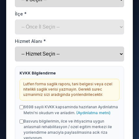
İlçe *
Hizmet Alanı *
KVKK Bilgilendirme
Lutfen forma saglik raporu, tani belgesi veya ozel
nitelikli saglik verisi yazmayin. Gerekli surec
uzmanimiz sizi aradiginda yonlendirilecektir.
6698 sayili KVKK kapsaminda hazirlanan Aydinlatma
Metni'ni okudum ve anladim.
(Aydinlatma metni)
Basvuru bilgilerimin, ilce ve ihtiyacima uygun
anlasmali rehabilitasyon / ozel egitim merkezi ile
yonlendirme amaciyla paylasilmasina acik riza
veriyorum.