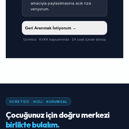
amaciyla paylasilmasina acik riza
veriyorum.
Geri Aranmak İstiyorum →
Ücretsiz · KVKK kapsamında · 24 saat içinde dönüş
ÜCRETSIZ · HIZLI · KURUMSAL
Çocuğunuz için doğru merkezi
birlikte bulalım.