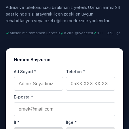
Adınızı ve telefonunuzu bırakmanız yeterli. Uzmanlarımız 24
saat içinde sizi arayarak ilçenizdeki en uygun
rehabilitasyon veya özel eğitim merkezine yönlendirir.
✓
✓
✓
Aileler için tamamen ücretsiz
KVKK güvencesi
81 il · 973 ilçe
Hemen Başvurun
Ad Soyad *
Telefon *
E-posta *
İl *
İlçe *