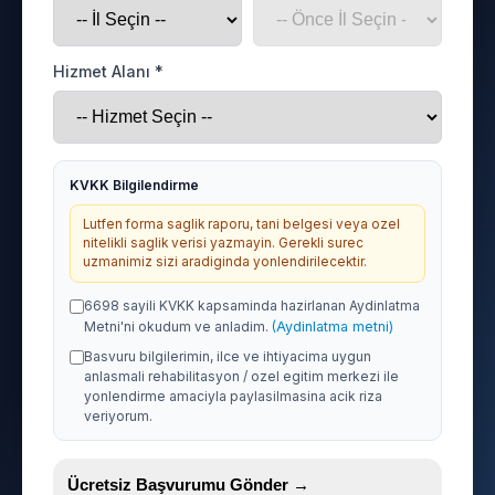
Hizmet Alanı *
KVKK Bilgilendirme
Lutfen forma saglik raporu, tani belgesi veya ozel
nitelikli saglik verisi yazmayin. Gerekli surec
uzmanimiz sizi aradiginda yonlendirilecektir.
6698 sayili KVKK kapsaminda hazirlanan Aydinlatma
Metni'ni okudum ve anladim.
(Aydinlatma metni)
Basvuru bilgilerimin, ilce ve ihtiyacima uygun
anlasmali rehabilitasyon / ozel egitim merkezi ile
yonlendirme amaciyla paylasilmasina acik riza
veriyorum.
Ücretsiz Başvurumu Gönder →