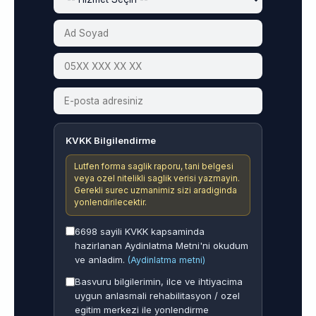
KVKK Bilgilendirme
Lutfen forma saglik raporu, tani belgesi
veya ozel nitelikli saglik verisi yazmayin.
Gerekli surec uzmanimiz sizi aradiginda
yonlendirilecektir.
6698 sayili KVKK kapsaminda
hazirlanan Aydinlatma Metni'ni okudum
ve anladim.
(Aydinlatma metni)
Basvuru bilgilerimin, ilce ve ihtiyacima
uygun anlasmali rehabilitasyon / ozel
egitim merkezi ile yonlendirme