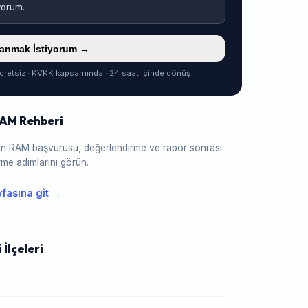
yorum.
ranmak İstiyorum →
cretsiz · KVKK kapsamında · 24 saat içinde dönüş
RAM Rehberi
için RAM başvurusu, değerlendirme ve rapor sonrası
me adımlarını görün.
fasına git →
 İlçeleri