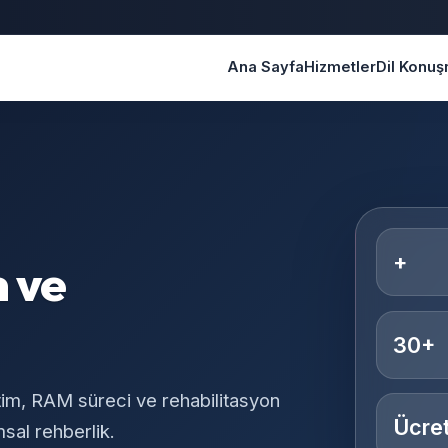
Ana Sayfa
Hizmetler
Dil Konu
+
m ve
30+
tim, RAM süreci ve rehabilitasyon
Ücret
sal rehberlik.