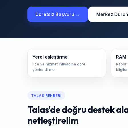
Ücretsiz Başvuru →
Merkez Duru
Yerel eşleştirme
RAM 
İlçe ve hizmet ihtiyacına göre
Rapor 
yönlendirme.
bilgile
TALAS REHBERI
Talas'de doğru destek alan
netleştirelim