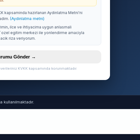
ir.
KK kapsaminda hazirlanan Aydinlatma Metni'ni
adim.
(Aydinlatma metni)
rimin, ilce ve ihtiyacima uygun anlasmali
/ ozel egitim merkezi ile yonlendirme amaciyla
acik riza veriyorum.
vurumu Gönder →
l verileriniz KVKK kapsamında korunmaktadır.
 kullanılmaktadır.