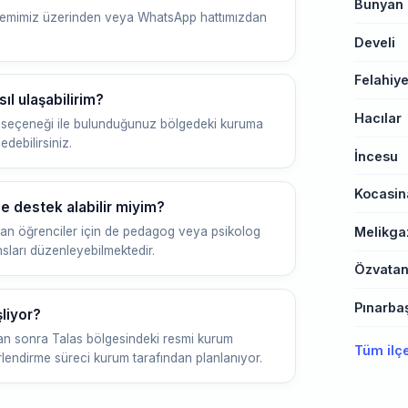
Bünyan
 sistemimiz üzerinden veya WhatsApp hattımızdan
Develi
Felahiy
ıl ulaşabilirim?
Hacılar
seçeneği ile bulunduğunuz bölgedeki kuruma
debilirsiniz.
İncesu
Kocasin
 destek alabilir miyim?
Melikga
an öğrenciler için de pedagog veya psikolog
sları düzenleyebilmektedir.
Özvata
Pınarba
liyor?
n sonra Talas bölgesindeki resmi kurum
Tüm ilç
erlendirme süreci kurum tarafından planlanıyor.