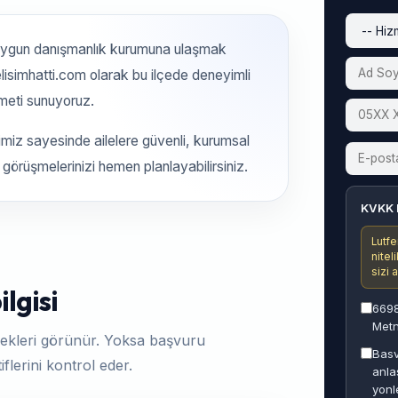
uygun danışmanlık kurumuna ulaşmak
lisimhatti.com olarak bu ilçede deneyimli
meti sunuyoruz.
iz sayesinde ailelere güvenli, kurumsal
n görüşmelerinizi hemen planlayabilirsiniz.
KVKK 
Lutfe
nitel
sizi 
lgisi
6698
Metn
ekleri görünür. Yoksa başvuru
Basv
flerini kontrol eder.
anla
yonl