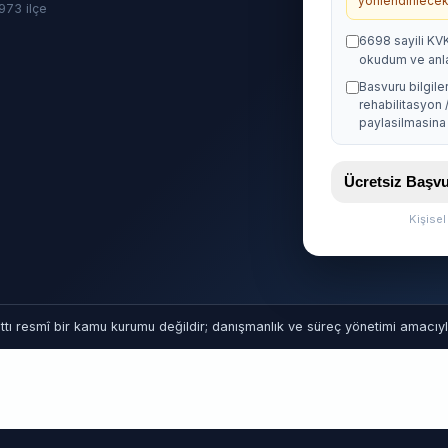
yonlendirilecekt
· 973 ilçe
6698 sayili KV
okudum ve anl
Basvuru bilgile
rehabilitasyon 
paylasilmasina 
Ücretsiz Baş
Kişise
tı resmî bir kamu kurumu değildir; danışmanlık ve süreç yönetimi amacıyla