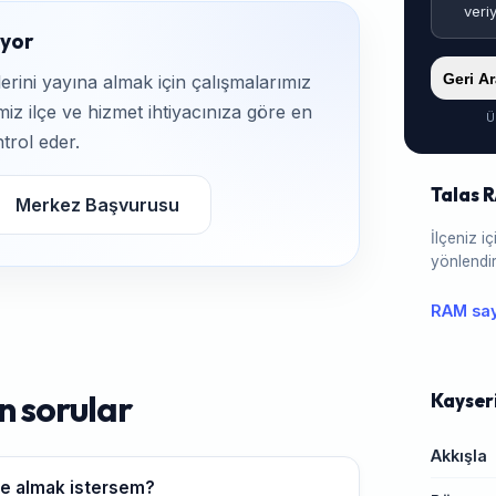
veri
iyor
Geri A
rini yayına almak için çalışmalarımız
iz ilçe ve hizmet ihtiyacınıza göre en
Ü
trol eder.
Talas 
Merkez Başvurusu
İlçeniz 
yönlendir
RAM say
n sorular
Kayseri
Akkışla
ye almak istersem?