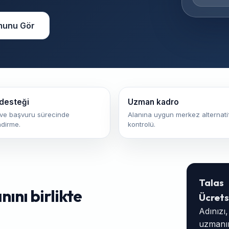
munu Gör
desteği
Uzman kadro
ve başvuru sürecinde
Alanına uygun merkez alternatif
ndirme.
kontrolü.
Talas
ını birlikte
Ücrets
Adınızı
uzmanım