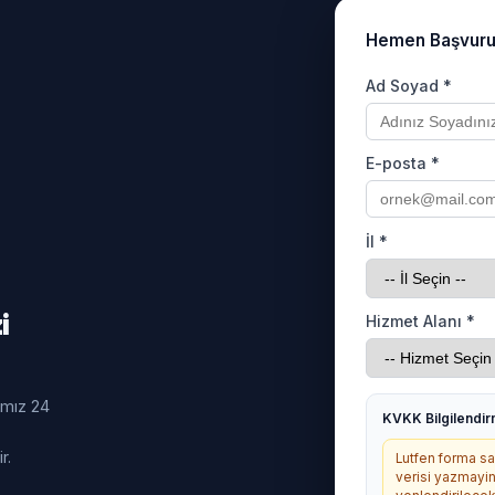
Hemen Başvur
Ad Soyad *
E-posta *
İl *
i
Hizmet Alanı *
ımız 24
KVKK Bilgilendi
r.
Lutfen forma sag
verisi yazmayin