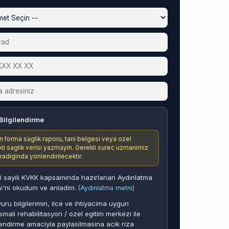
Bilgilendirme
n forma saglik raporu, tani belgesi veya ozel
ikli saglik verisi yazmayin. Gerekli surec uzmanimiz
aradiginda yonlendirilecektir.
 sayili KVKK kapsaminda hazirlanan Aydinlatma
i'ni okudum ve anladim.
(Aydinlatma metni)
uru bilgilerimin, ilce ve ihtiyacima uygun
smali rehabilitasyon / ozel egitim merkezi ile
endirme amaciyla paylasilmasina acik riza