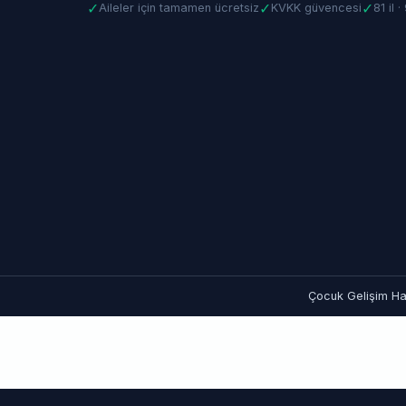
✓
✓
✓
Aileler için tamamen ücretsiz
KVKK güvencesi
81 il 
Çocuk Gelişim Hat