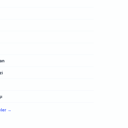
e
an
zi
n
şı
eler →