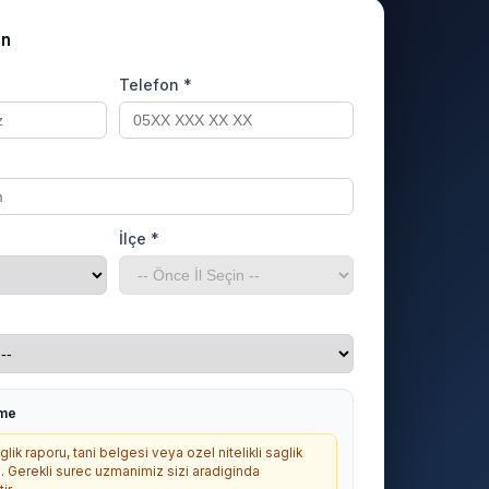
un
Telefon *
İlçe *
rme
lik raporu, tani belgesi veya ozel nitelikli saglik
. Gerekli surec uzmanimiz sizi aradiginda