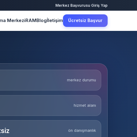
·
Merkez Başvurusu
Giriş Yap
şma Merkezi
RAM
Blog
İletişim
Ücretsiz Başvur
merkez durumu
hizmet alanı
siz
ön danışmanlık