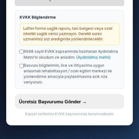
KVKK Bilgilendirme
Lutfen forma saglik raporu, tani belgesi veya ozel
nitelikli saglik verisi yazmayin. Gerekli surec
uzmanimiz sizi aradiginda yonlendirilecektir.
6698 sayili KVKK kapsaminda hazirlanan Aydinlatma
Metni'ni okudum ve anladim.
(Aydinlatma metni)
Basvuru bilgilerimin, ilce ve ihtiyacima uygun
anlasmali rehabilitasyon / ozel egitim merkezi ile
yonlendirme amaciyla paylasilmasina acik riza
veriyorum.
Ücretsiz Başvurumu Gönder →
Kişisel verileriniz KVKK kapsamında korunmaktadır.