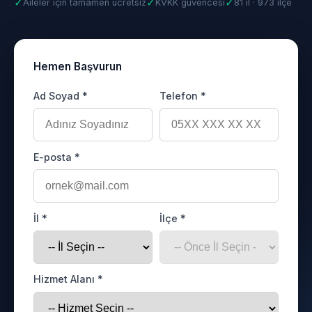
✓
✓
✓
Aileler için tamamen ücretsiz
KVKK güvencesi
81 il · 973 ilçe
Hemen Başvurun
Ad Soyad *
Telefon *
E-posta *
İl *
İlçe *
Hizmet Alanı *