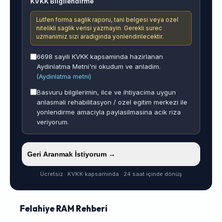
KVKK Bilgilendirme
Lutfen forma saglik raporu, tani belgesi veya ozel
nitelikli saglik verisi yazmayin. Gerekli surec
uzmanimiz sizi aradiginda yonlendirilecektir.
6698 sayili KVKK kapsaminda hazirlanan
Aydinlatma Metni'ni okudum ve anladim.
(Aydinlatma metni)
Basvuru bilgilerimin, ilce ve ihtiyacima uygun
anlasmali rehabilitasyon / ozel egitim merkezi ile
yonlendirme amaciyla paylasilmasina acik riza
veriyorum.
Geri Aranmak İstiyorum →
Ücretsiz · KVKK kapsamında · 24 saat içinde dönüş
Felahiye RAM Rehberi