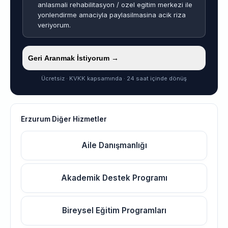
anlasmali rehabilitasyon / ozel egitim merkezi ile
yonlendirme amaciyla paylasilmasina acik riza
veriyorum.
Geri Aranmak İstiyorum →
Ücretsiz · KVKK kapsamında · 24 saat içinde dönüş
Erzurum Diğer Hizmetler
Aile Danışmanlığı
Akademik Destek Programı
Bireysel Eğitim Programları