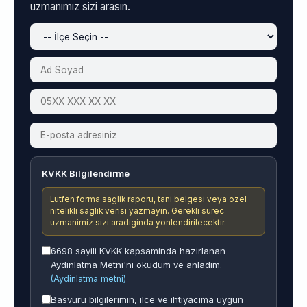
uzmanımız sizi arasın.
KVKK Bilgilendirme
Lutfen forma saglik raporu, tani belgesi veya ozel
nitelikli saglik verisi yazmayin. Gerekli surec
uzmanimiz sizi aradiginda yonlendirilecektir.
6698 sayili KVKK kapsaminda hazirlanan
Aydinlatma Metni'ni okudum ve anladim.
(Aydinlatma metni)
Basvuru bilgilerimin, ilce ve ihtiyacima uygun