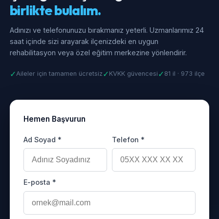
birlikte bulalım.
Adınızı ve telefonunuzu bırakmanız yeterli. Uzmanlarımız 24
saat içinde sizi arayarak ilçenizdeki en uygun
rehabilitasyon veya özel eğitim merkezine yönlendirir.
✓
✓
✓
Aileler için tamamen ücretsiz
KVKK güvencesi
81 il · 973 ilçe
Hemen Başvurun
Ad Soyad *
Telefon *
E-posta *