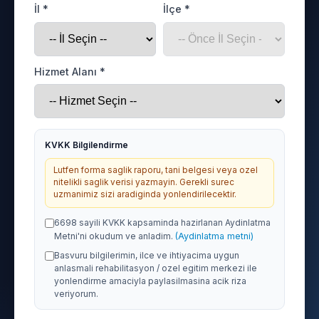
İl *
İlçe *
Hizmet Alanı *
KVKK Bilgilendirme
Lutfen forma saglik raporu, tani belgesi veya ozel
nitelikli saglik verisi yazmayin. Gerekli surec
uzmanimiz sizi aradiginda yonlendirilecektir.
6698 sayili KVKK kapsaminda hazirlanan Aydinlatma
Metni'ni okudum ve anladim.
(Aydinlatma metni)
Basvuru bilgilerimin, ilce ve ihtiyacima uygun
anlasmali rehabilitasyon / ozel egitim merkezi ile
yonlendirme amaciyla paylasilmasina acik riza
veriyorum.