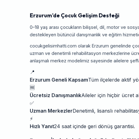
Erzurum'de Çocuk Gelişim Desteği
0–18 yaş arası çocukların bilişsel, dil, motor ve sosy
destekleyen bütüncül danışmanlık ve eğitim hizmetid
cocukgelisimhatti.com olarak Erzurum genelinde çoc
uzman ve denetimli rehabilitasyon merkezlerine ücre
anlaşmalı merkez modelimiz sayesinde ailelere şeff
📍
Erzurum Geneli Kapsam
Tüm ilçelerde aktif y
🆓
Ücretsiz Danışmanlık
Aileler için hiçbir ücret 
✅
Uzman Merkezler
Denetimli, lisanslı rehabilit
⚡
Hızlı Yanıt
24 saat içinde geri dönüş garantisi.