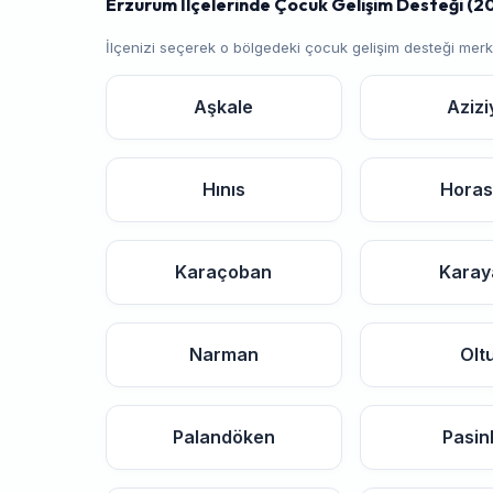
Erzurum İlçelerinde Çocuk Gelişim Desteği (20
İlçenizi seçerek o bölgedeki çocuk gelişim desteği merk
Aşkale
Azizi
Hınıs
Hora
Karaçoban
Karay
Narman
Olt
Palandöken
Pasin