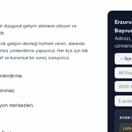
Erzuru
al-duygusal gelişim alanlarını izleyen ve
Başvu
ir.
Adınızı
uk gelişim desteği hizmeti veren, alanında
uzmanım
tsiz yönlendirme yapıyoruz. Her ilçe için tek
af ve kurumsal bir süreç sunuyoruz.
önlendirme.
alınmaz.
asyon merkezleri.
KVKK 
Lutfe