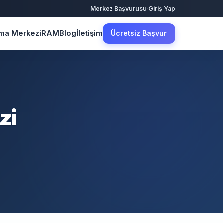
·
Merkez Başvurusu
Giriş Yap
şma Merkezi
RAM
Blog
İletişim
Ücretsiz Başvur
zi