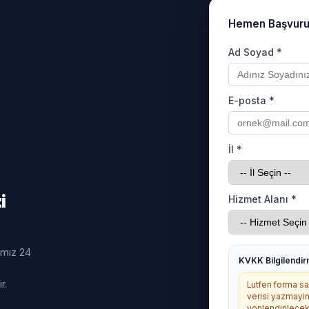
Hemen Başvur
Ad Soyad *
E-posta *
İl *
i
Hizmet Alanı *
ımız 24
KVKK Bilgilendi
r.
Lutfen forma sag
verisi yazmayin
yonlendirilecekt