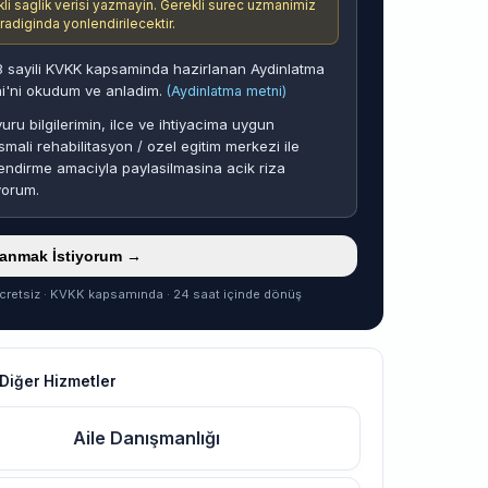
ikli saglik verisi yazmayin. Gerekli surec uzmanimiz
aradiginda yonlendirilecektir.
 sayili KVKK kapsaminda hazirlanan Aydinlatma
i'ni okudum ve anladim.
(Aydinlatma metni)
uru bilgilerimin, ilce ve ihtiyacima uygun
smali rehabilitasyon / ozel egitim merkezi ile
endirme amaciyla paylasilmasina acik riza
yorum.
ranmak İstiyorum →
cretsiz · KVKK kapsamında · 24 saat içinde dönüş
Diğer Hizmetler
Aile Danışmanlığı