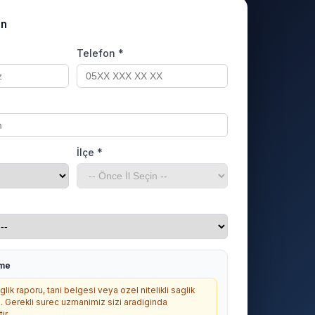
un
Telefon *
İlçe *
rme
lik raporu, tani belgesi veya ozel nitelikli saglik
. Gerekli surec uzmanimiz sizi aradiginda
ir.