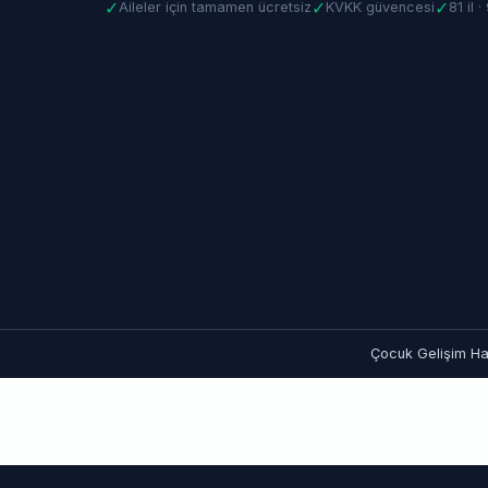
✓
✓
✓
Aileler için tamamen ücretsiz
KVKK güvencesi
81 il 
Çocuk Gelişim Hat