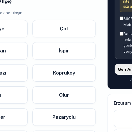
 İlçe)
nitel
sizi 
ezine ulaşın.
6698
Metn
ye
Çat
Basv
anla
yonl
san
İspir
veri
Geri A
azı
Köprüköy
Ü
u
Olur
Erzurum 
ler
Pazaryolu