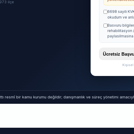
· 973 ilçe
6698 sayili KV
okudum ve anl
Basvuru bilgile
rehabilitasyon 
paylasilmasina 
Ücretsiz Baş
Kişise
tı resmî bir kamu kurumu değildir; danışmanlık ve süreç yönetimi amacıyla