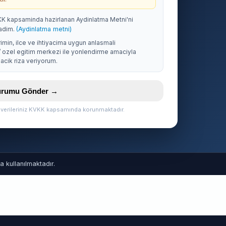
KK kapsaminda hazirlanan Aydinlatma Metni'ni
adim.
(Aydinlatma metni)
rimin, ilce ve ihtiyacima uygun anlasmali
/ ozel egitim merkezi ile yonlendirme amaciyla
acik riza veriyorum.
vurumu Gönder →
l verileriniz KVKK kapsamında korunmaktadır.
 kullanılmaktadır.