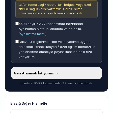
Lutfen forma saglik raporu, tani belgesi veya ozel
nitelikli saglik verisi yazmayin. Gerekli surec
uzmanimiz sizi aradiginda yonlendirilecektir.
6698 sayili KVKK kapsaminda hazirlanan
Aydinlatma Metni'ni okudum ve anladim.
(Aydinlatma metni)
Basvuru bilgilerimin, ilce ve ihtiyacima uygun
anlasmali rehabilitasyon / ozel egitim merkezi ile
yonlendirme amaciyla paylasilmasina acik riza
veriyorum.
Geri Aranmak İstiyorum →
Ücretsiz · KVKK kapsamında · 24 saat içinde dönüş
Elazığ Diğer Hizmetler