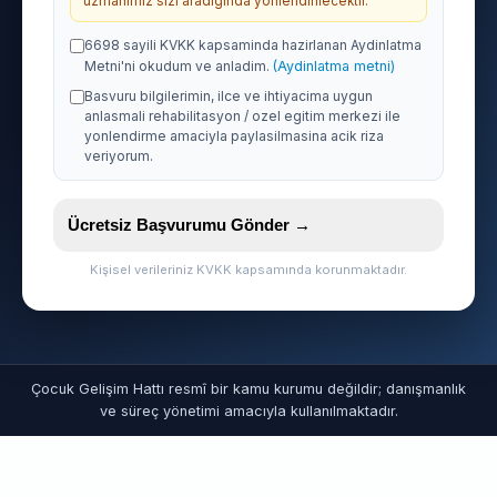
uzmanimiz sizi aradiginda yonlendirilecektir.
6698 sayili KVKK kapsaminda hazirlanan Aydinlatma
Metni'ni okudum ve anladim.
(Aydinlatma metni)
Basvuru bilgilerimin, ilce ve ihtiyacima uygun
anlasmali rehabilitasyon / ozel egitim merkezi ile
yonlendirme amaciyla paylasilmasina acik riza
veriyorum.
Ücretsiz Başvurumu Gönder →
Kişisel verileriniz KVKK kapsamında korunmaktadır.
Çocuk Gelişim Hattı resmî bir kamu kurumu değildir; danışmanlık
ve süreç yönetimi amacıyla kullanılmaktadır.