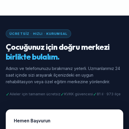
ÜCRETSIZ · HIZLI · KURUMSAL
Çocuğunuz için doğru merkezi
birlikte bulalım.
Adınızı ve telefonunuzu bırakmanız yeterli. Uzmanlarımız 24
saat içinde sizi arayarak ilçenizdeki en uygun
rehabilitasyon veya özel eğitim merkezine yönlendirir.
✓
✓
✓
Aileler için tamamen ücretsiz
KVKK güvencesi
81 il · 973 ilçe
Hemen Başvurun