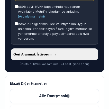
6698 sayili KVKK kapsaminda hazirlanan
Aydinlatma Metni'ni okudum ve anladim.
(Aydinlatma metni)
Basvuru bilgilerimin, ilce ve ihtiyacima uygun
anlasmali rehabilitasyon / ozel egitim merkezi ile
yonlendirme amaciyla paylasilmasina acik riza
veriyorum.
Geri Aranmak İstiyorum →
Ücretsiz · KVKK kapsamında · 24 saat içinde dönüş
Elazığ Diğer Hizmetler
Aile Danışmanlığı