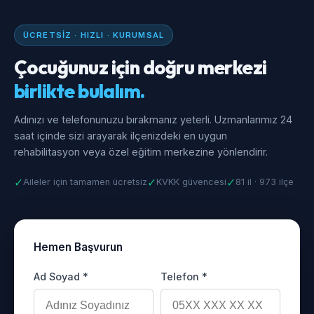
ÜCRETSIZ · HIZLI · KURUMSAL
Çocuğunuz için doğru merkezi
birlikte bulalım.
Adınızı ve telefonunuzu bırakmanız yeterli. Uzmanlarımız 24
saat içinde sizi arayarak ilçenizdeki en uygun
rehabilitasyon veya özel eğitim merkezine yönlendirir.
✓
✓
✓
Aileler için tamamen ücretsiz
KVKK güvencesi
81 il · 973 ilçe
Hemen Başvurun
Ad Soyad *
Telefon *