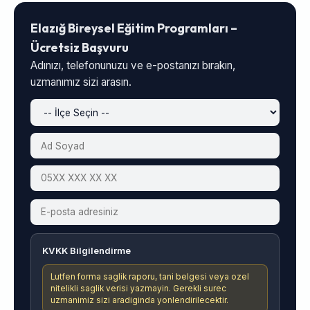
Elazığ Bireysel Eğitim Programları –
Ücretsiz Başvuru
Adınızı, telefonunuzu ve e-postanızı bırakın,
uzmanımız sizi arasın.
KVKK Bilgilendirme
Lutfen forma saglik raporu, tani belgesi veya ozel
nitelikli saglik verisi yazmayin. Gerekli surec
uzmanimiz sizi aradiginda yonlendirilecektir.