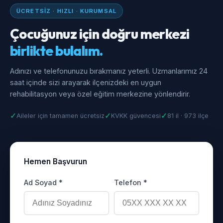
ÜCRETSIZ · HIZLI · KURUMSAL
Çocuğunuz için doğru merkezi
birlikte bulalım.
Adınızı ve telefonunuzu bırakmanız yeterli. Uzmanlarımız 24
saat içinde sizi arayarak ilçenizdeki en uygun
rehabilitasyon veya özel eğitim merkezine yönlendirir.
✓
✓
✓
Aileler için tamamen ücretsiz
KVKK güvencesi
81 il · 973 ilçe
Hemen Başvurun
Ad Soyad *
Telefon *