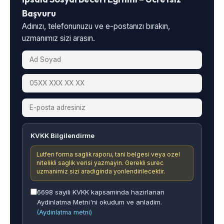
Başvuru
Adınızı, telefonunuzu ve e-postanızı bırakın,
uzmanımız sizi arasın.
KVKK Bilgilendirme
Lutfen forma saglik raporu, tani belgesi veya ozel
nitelikli saglik verisi yazmayin. Gerekli surec
uzmanimiz sizi aradiginda yonlendirilecektir.
6698 sayili KVKK kapsaminda hazirlanan
Aydinlatma Metni'ni okudum ve anladim.
(Aydinlatma metni)