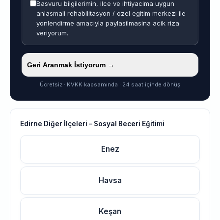
Basvuru bilgilerimin, ilce ve ihtiyacima uygun
anlasmali rehabilitasyon / ozel egitim merkezi ile
yonlendirme amaciyla paylasilmasina acik riza
veriyorum.
Geri Aranmak İstiyorum →
Ücretsiz · KVKK kapsamında · 24 saat içinde dönüş
Edirne Diğer İlçeleri – Sosyal Beceri Eğitimi
Enez
Havsa
Keşan