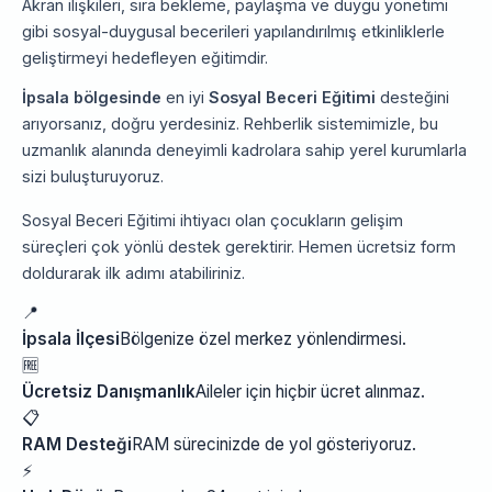
Akran ilişkileri, sıra bekleme, paylaşma ve duygu yönetimi
gibi sosyal-duygusal becerileri yapılandırılmış etkinliklerle
geliştirmeyi hedefleyen eğitimdir.
İpsala bölgesinde
en iyi
Sosyal Beceri Eğitimi
desteğini
arıyorsanız, doğru yerdesiniz. Rehberlik sistemimizle, bu
uzmanlık alanında deneyimli kadrolara sahip yerel kurumlarla
sizi buluşturuyoruz.
Sosyal Beceri Eğitimi ihtiyacı olan çocukların gelişim
süreçleri çok yönlü destek gerektirir. Hemen ücretsiz form
doldurarak ilk adımı atabiliriniz.
📍
İpsala İlçesi
Bölgenize özel merkez yönlendirmesi.
🆓
Ücretsiz Danışmanlık
Aileler için hiçbir ücret alınmaz.
📋
RAM Desteği
RAM sürecinizde de yol gösteriyoruz.
⚡