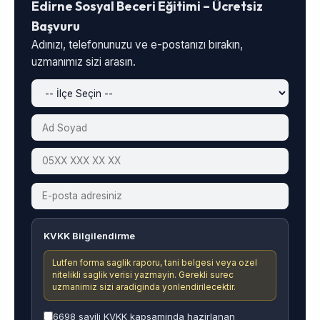
Edirne Sosyal Beceri Eğitimi – Ücretsiz
Başvuru
Adınızı, telefonunuzu ve e-postanızı bırakın,
uzmanımız sizi arasın.
KVKK Bilgilendirme
Lutfen forma saglik raporu, tani belgesi veya ozel
nitelikli saglik verisi yazmayin. Gerekli surec
uzmanimiz sizi aradiginda yonlendirilecektir.
6698 sayili KVKK kapsaminda hazirlanan