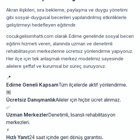
Akran ilişkileri, sıra bekleme, paylaşma ve duygu yönetimi
gibi sosyal-duygusal becerileri yapılandırılmış etkinliklerle
geliştirmeyi hedefleyen eğitimdir.
cocukgelisimhatti.com olarak Edirne genelinde sosyal beceri
eğitimi hizmeti veren, alanında uzman ve denetimli
rehabilitasyon merkezlerine ücretsiz yönlendirme yapıyoruz.
Her ilçe için tek anlaşmalı merkez modelimiz sayesinde
ailelere şeffaf ve kurumsal bir süreç sunuyoruz.
📍
Edirne Geneli Kapsam
Tüm ilçelerde aktif yönlendirme.
🆓
Ücretsiz Danışmanlık
Aileler için hiçbir ücret alınmaz.
✅
Uzman Merkezler
Denetimli, lisanslı rehabilitasyon
merkezleri.
⚡
Hızlı Yanıt
24 saat içinde geri dönüş garantisi.