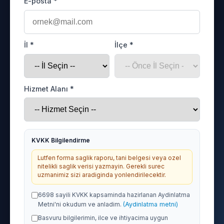
E-posta *
İl *
İlçe *
Hizmet Alanı *
KVKK Bilgilendirme
Lutfen forma saglik raporu, tani belgesi veya ozel
nitelikli saglik verisi yazmayin. Gerekli surec
uzmanimiz sizi aradiginda yonlendirilecektir.
6698 sayili KVKK kapsaminda hazirlanan Aydinlatma
Metni'ni okudum ve anladim.
(Aydinlatma metni)
Basvuru bilgilerimin, ilce ve ihtiyacima uygun