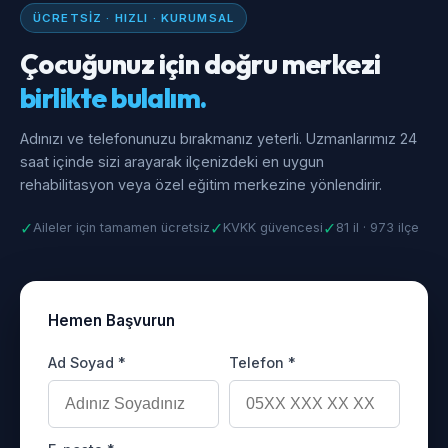
ÜCRETSIZ · HIZLI · KURUMSAL
Çocuğunuz için doğru merkezi
birlikte bulalım.
Adınızı ve telefonunuzu bırakmanız yeterli. Uzmanlarımız 24
saat içinde sizi arayarak ilçenizdeki en uygun
rehabilitasyon veya özel eğitim merkezine yönlendirir.
✓
✓
✓
Aileler için tamamen ücretsiz
KVKK güvencesi
81 il · 973 ilçe
Hemen Başvurun
Ad Soyad *
Telefon *