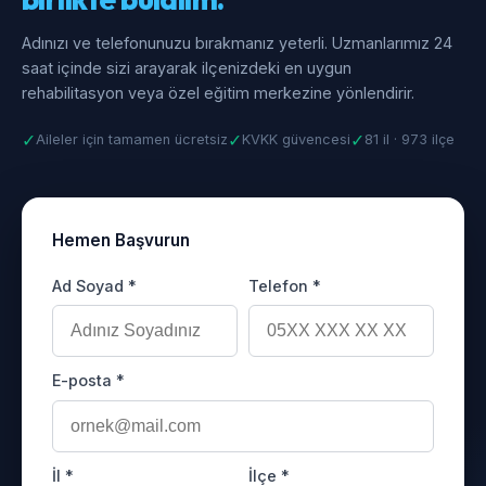
Adınızı ve telefonunuzu bırakmanız yeterli. Uzmanlarımız 24
saat içinde sizi arayarak ilçenizdeki en uygun
rehabilitasyon veya özel eğitim merkezine yönlendirir.
✓
✓
✓
Aileler için tamamen ücretsiz
KVKK güvencesi
81 il · 973 ilçe
Hemen Başvurun
Ad Soyad *
Telefon *
E-posta *
İl *
İlçe *