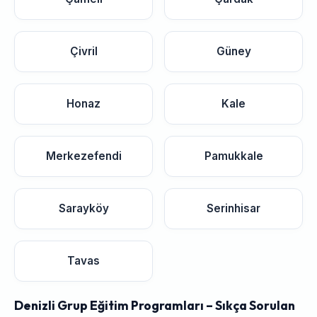
Çivril
Güney
Honaz
Kale
Merkezefendi
Pamukkale
Sarayköy
Serinhisar
Tavas
Denizli Grup Eğitim Programları – Sıkça Sorulan