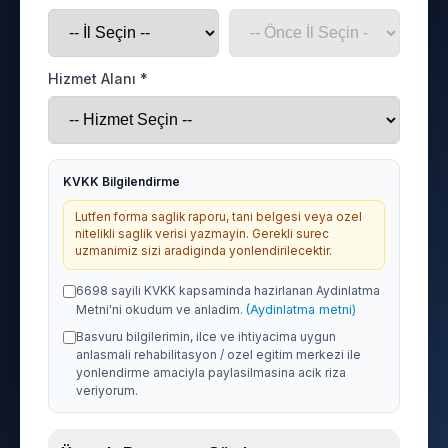
Hizmet Alanı *
KVKK Bilgilendirme
Lutfen forma saglik raporu, tani belgesi veya ozel
nitelikli saglik verisi yazmayin. Gerekli surec
uzmanimiz sizi aradiginda yonlendirilecektir.
6698 sayili KVKK kapsaminda hazirlanan Aydinlatma
Metni'ni okudum ve anladim.
(Aydinlatma metni)
Basvuru bilgilerimin, ilce ve ihtiyacima uygun
anlasmali rehabilitasyon / ozel egitim merkezi ile
yonlendirme amaciyla paylasilmasina acik riza
veriyorum.