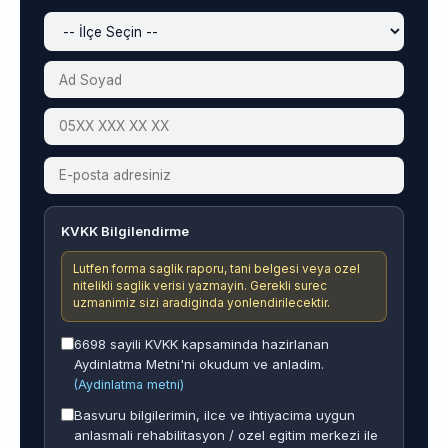
KVKK Bilgilendirme
Lutfen forma saglik raporu, tani belgesi veya ozel
nitelikli saglik verisi yazmayin. Gerekli surec
uzmanimiz sizi aradiginda yonlendirilecektir.
6698 sayili KVKK kapsaminda hazirlanan
Aydinlatma Metni'ni okudum ve anladim.
(Aydinlatma metni)
Basvuru bilgilerimin, ilce ve ihtiyacima uygun
anlasmali rehabilitasyon / ozel egitim merkezi ile