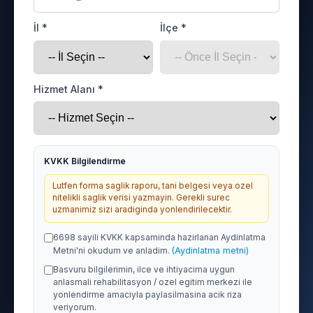
İl *
İlçe *
Hizmet Alanı *
KVKK Bilgilendirme
Lutfen forma saglik raporu, tani belgesi veya ozel
nitelikli saglik verisi yazmayin. Gerekli surec
uzmanimiz sizi aradiginda yonlendirilecektir.
6698 sayili KVKK kapsaminda hazirlanan Aydinlatma
Metni'ni okudum ve anladim.
(Aydinlatma metni)
Basvuru bilgilerimin, ilce ve ihtiyacima uygun
anlasmali rehabilitasyon / ozel egitim merkezi ile
yonlendirme amaciyla paylasilmasina acik riza
veriyorum.