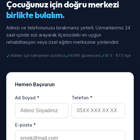
Çocuğunuz için doğru merkezi
birlikte bulalım.
Adınızı ve telefonunuzu bırakmanız yeterli. Uzmanlarımız 24
saat içinde sizi arayarak ilçenizdeki en uygun
rehabilitasyon veya özel eğitim merkezine yönlendirir.
✓
✓
✓
Aileler için tamamen ücretsiz
KVKK güvencesi
81 il · 973 ilçe
Hemen Başvurun
Ad Soyad *
Telefon *
E-posta *