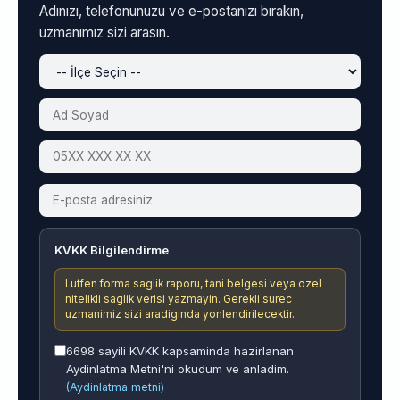
Adınızı, telefonunuzu ve e-postanızı bırakın,
uzmanımız sizi arasın.
KVKK Bilgilendirme
Lutfen forma saglik raporu, tani belgesi veya ozel
nitelikli saglik verisi yazmayin. Gerekli surec
uzmanimiz sizi aradiginda yonlendirilecektir.
6698 sayili KVKK kapsaminda hazirlanan
Aydinlatma Metni'ni okudum ve anladim.
(Aydinlatma metni)