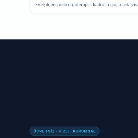
Evet; ilçenizdeki ergoterapist kadrosu güçlü anlaşm
ÜCRETSIZ · HIZLI · KURUMSAL