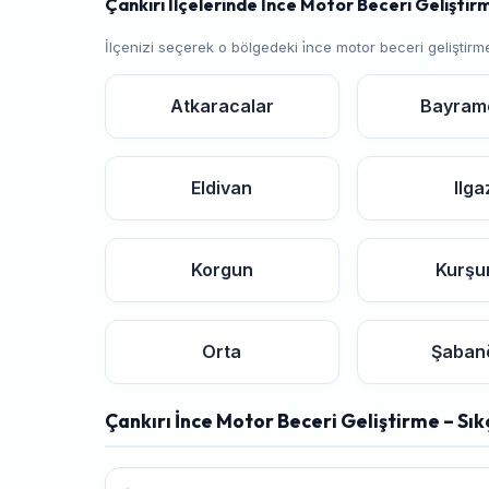
Çankırı İlçelerinde İnce Motor Beceri Geliştirm
İlçenizi seçerek o bölgedeki i̇nce motor beceri geliştir
Atkaracalar
Bayram
Eldivan
Ilga
Korgun
Kurşu
Orta
Şaban
Çankırı İnce Motor Beceri Geliştirme – Sık