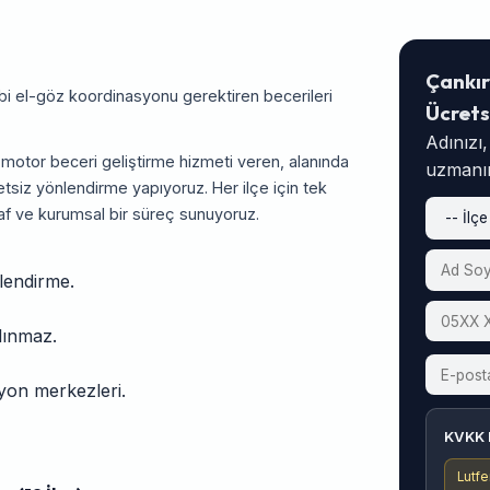
Çankır
i el-göz koordinasyonu gerektiren becerileri
Ücrets
Adınızı
 motor beceri geliştirme hizmeti veren, alanında
uzmanım
tsiz yönlendirme yapıyoruz. Her ilçe için tek
af ve kurumsal bir süreç sunuyoruz.
lendirme.
alınmaz.
asyon merkezleri.
KVKK 
Lutfe