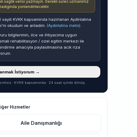
ikli saglik verisi yazmayin. Gerekli surec uzmanimiz
aradiginda yonlendirilecektir.
 sayili KVKK kapsaminda hazirlanan Aydinlatma
i'ni okudum ve anladim.
(Aydinlatma metni)
uru bilgilerimin, ilce ve ihtiyacima uygun
smali rehabilitasyon / ozel egitim merkezi ile
endirme amaciyla paylasilmasina acik riza
yorum.
ranmak İstiyorum →
cretsiz · KVKK kapsamında · 24 saat içinde dönüş
Diğer Hizmetler
Aile Danışmanlığı