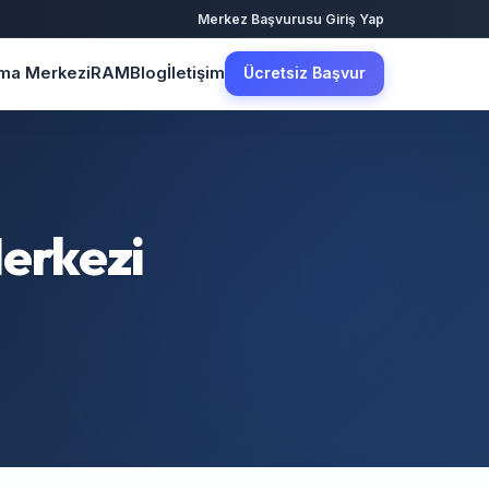
·
Merkez Başvurusu
Giriş Yap
şma Merkezi
RAM
Blog
İletişim
Ücretsiz Başvur
Merkezi