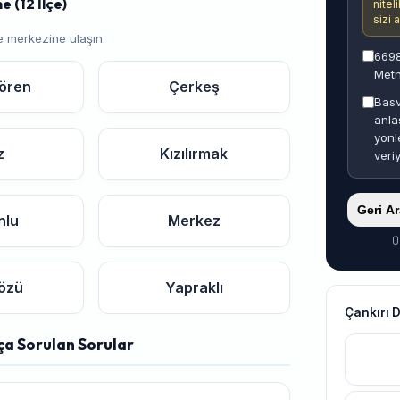
e (12 İlçe)
nitel
sizi 
me merkezine ulaşın.
6698
Metn
ören
Çerkeş
Basv
anla
yonl
z
Kızılırmak
veri
Geri A
nlu
Merkez
Ü
özü
Yapraklı
Çankırı 
ça Sorulan Sorular