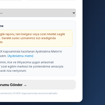
rme
lik raporu, tani belgesi veya ozel nitelikli saglik
. Gerekli surec uzmanimiz sizi aradiginda
ir.
KK kapsaminda hazirlanan Aydinlatma Metni'ni
adim.
(Aydinlatma metni)
rimin, ilce ve ihtiyacima uygun anlasmali
/ ozel egitim merkezi ile yonlendirme amaciyla
acik riza veriyorum.
vurumu Gönder →
l verileriniz KVKK kapsamında korunmaktadır.