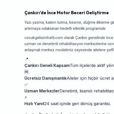
Çankırı'de İnce Motor Beceri Geliştirme
Yazı yazma, kalem tutma, kesme, düğme ilikleme gib
artırmaya odaklanan hedefli etkinlik programıdır.
cocukgelisimhatti.com olarak Çankırı genelinde i̇nce
uzman ve denetimli rehabilitasyon merkezlerine ücre
anlaşmalı merkez modelimiz sayesinde ailelere şeff
📍
Çankırı Geneli Kapsam
Tüm ilçelerde aktif yön
🆓
Ücretsiz Danışmanlık
Aileler için hiçbir ücret 
✅
Uzman Merkezler
Denetimli, lisanslı rehabilit
⚡
Hızlı Yanıt
24 saat içinde geri dönüş garantisi.