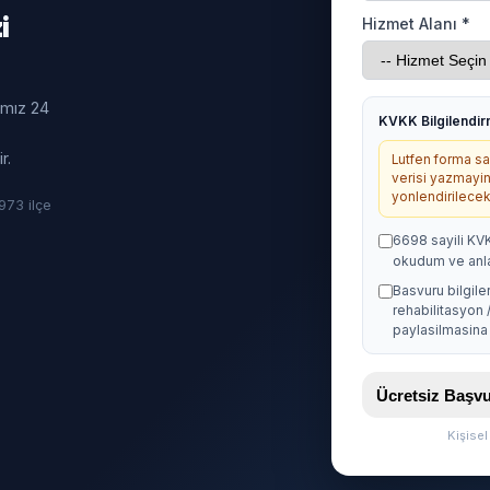
i
Hizmet Alanı *
ımız 24
KVKK Bilgilendi
r.
Lutfen forma sag
verisi yazmayin
yonlendirilecekt
· 973 ilçe
6698 sayili KV
okudum ve anl
Basvuru bilgile
rehabilitasyon 
paylasilmasina 
Ücretsiz Baş
Kişise