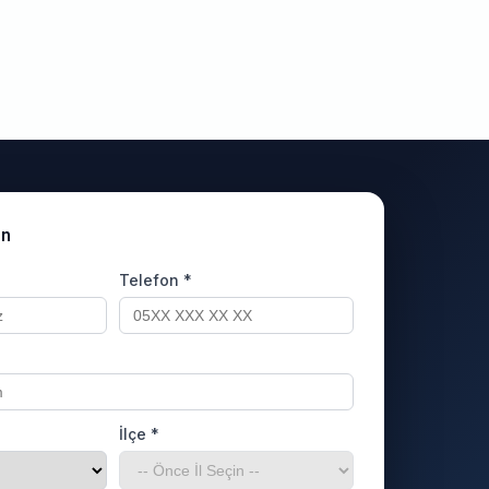
un
Telefon *
İlçe *