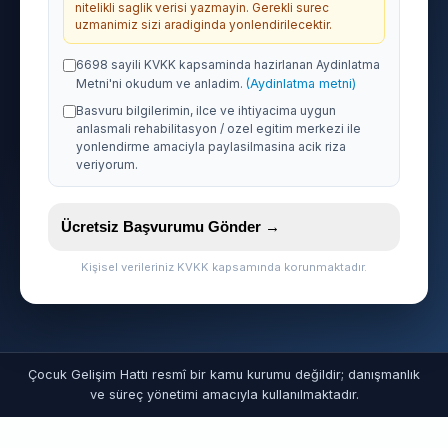
nitelikli saglik verisi yazmayin. Gerekli surec
uzmanimiz sizi aradiginda yonlendirilecektir.
6698 sayili KVKK kapsaminda hazirlanan Aydinlatma
Metni'ni okudum ve anladim.
(Aydinlatma metni)
Basvuru bilgilerimin, ilce ve ihtiyacima uygun
anlasmali rehabilitasyon / ozel egitim merkezi ile
yonlendirme amaciyla paylasilmasina acik riza
veriyorum.
Ücretsiz Başvurumu Gönder →
Kişisel verileriniz KVKK kapsamında korunmaktadır.
Çocuk Gelişim Hattı resmî bir kamu kurumu değildir; danışmanlık
ve süreç yönetimi amacıyla kullanılmaktadır.