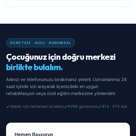
ÜCRETSIZ · HIZLI · KURUMSAL
Çocuğunuz için doğru merkezi
birlikte bulalım.
Adınızı ve telefonunuzu bırakmanız yeterli. Uzmanlarımız 24
saat içinde sizi arayarak ilçenizdeki en uygun
rehabilitasyon veya özel eğitim merkezine yönlendirir.
✓
✓
✓
Aileler için tamamen ücretsiz
KVKK güvencesi
81 il · 973 ilçe
Hemen Başvurun