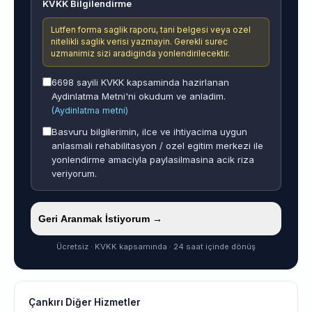
KVKK Bilgilendirme
Lutfen forma saglik raporu, tani belgesi veya ozel
nitelikli saglik verisi yazmayin. Gerekli surec
uzmanimiz sizi aradiginda yonlendirilecektir.
6698 sayili KVKK kapsaminda hazirlanan
Aydinlatma Metni'ni okudum ve anladim.
(Aydinlatma metni)
Basvuru bilgilerimin, ilce ve ihtiyacima uygun
anlasmali rehabilitasyon / ozel egitim merkezi ile
yonlendirme amaciyla paylasilmasina acik riza
veriyorum.
Geri Aranmak İstiyorum →
Ücretsiz · KVKK kapsamında · 24 saat içinde dönüş
Çankırı Diğer Hizmetler