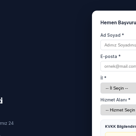
Hemen Başvur
Ad Soyad *
E-posta *
İl *
i
Hizmet Alanı *
ımız 24
KVKK Bilgilendi