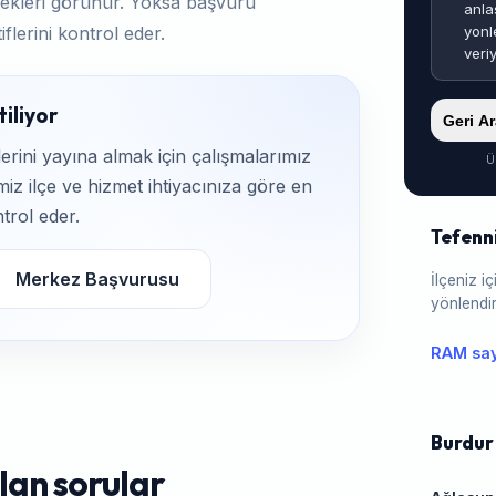
ekleri görünür. Yoksa başvuru
anla
yonl
flerini kontrol eder.
veri
iliyor
Geri A
rini yayına almak için çalışmalarımız
Ü
iz ilçe ve hizmet ihtiyacınıza göre en
trol eder.
Tefenn
Merkez Başvurusu
İlçeniz 
yönlendir
RAM say
Burdur 
lan sorular