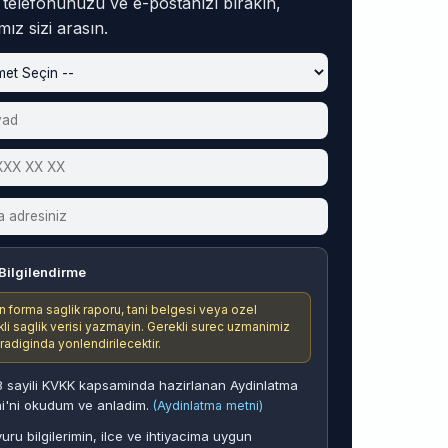
, telefonunuzu ve e-postanızı bırakın,
ız sizi arasın.
Bilgilendirme
n forma saglik raporu, tani belgesi veya ozel
ikli saglik verisi yazmayin. Gerekli surec uzmanimiz
aradiginda yonlendirilecektir.
 sayili KVKK kapsaminda hazirlanan Aydinlatma
i'ni okudum ve anladim.
(Aydinlatma metni)
uru bilgilerimin, ilce ve ihtiyacima uygun