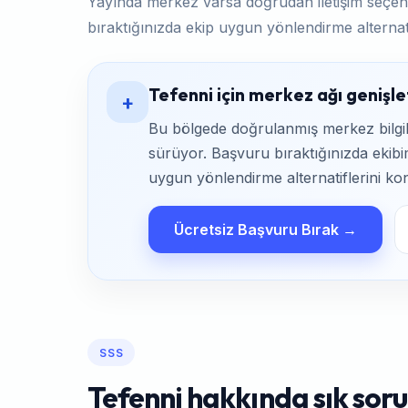
Yayında merkez varsa doğrudan iletişim seçen
bıraktığınızda ekip uygun yönlendirme alternati
Tefenni için merkez ağı genişlet
+
Bu bölgede doğrulanmış merkez bilgile
sürüyor. Başvuru bıraktığınızda ekibim
uygun yönlendirme alternatiflerini kon
Ücretsiz Başvuru Bırak →
SSS
Tefenni hakkında sık soru