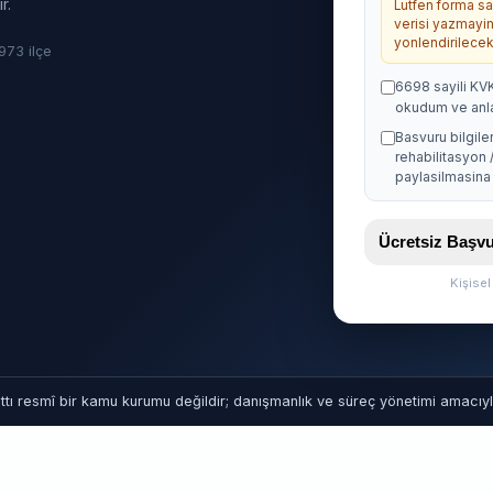
r.
Lutfen forma sag
verisi yazmayin
yonlendirilecekt
· 973 ilçe
6698 sayili KV
okudum ve anl
Basvuru bilgile
rehabilitasyon 
paylasilmasina 
Ücretsiz Baş
Kişise
tı resmî bir kamu kurumu değildir; danışmanlık ve süreç yönetimi amacıyla