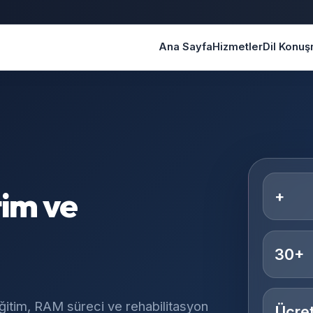
Ana Sayfa
Hizmetler
Dil Konu
tim ve
+
30+
ğitim, RAM süreci ve rehabilitasyon
Ücret