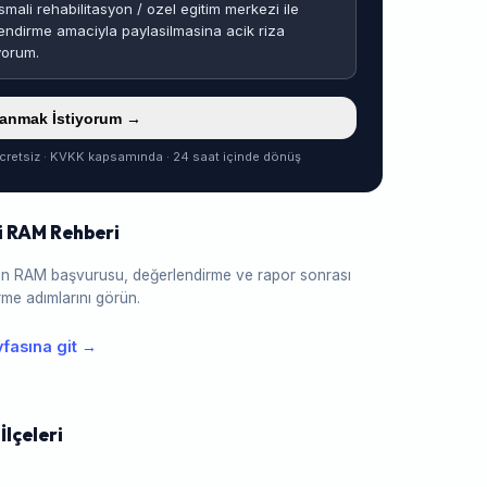
smali rehabilitasyon / ozel egitim merkezi ile
endirme amaciyla paylasilmasina acik riza
yorum.
ranmak İstiyorum →
cretsiz · KVKK kapsamında · 24 saat içinde dönüş
i RAM Rehberi
için RAM başvurusu, değerlendirme ve rapor sonrası
me adımlarını görün.
fasına git →
İlçeleri