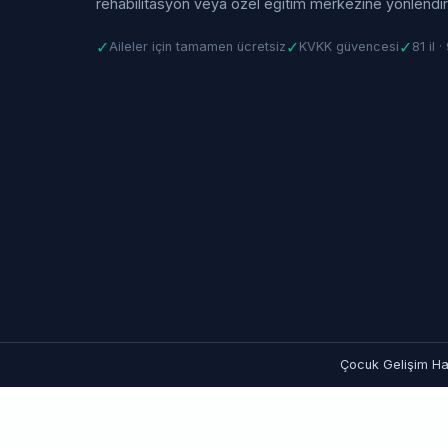
rehabilitasyon veya özel eğitim merkezine yönlendiri
✓
✓
✓
Aileler için tamamen ücretsiz
KVKK güvencesi
81 il 
Çocuk Gelişim Hat