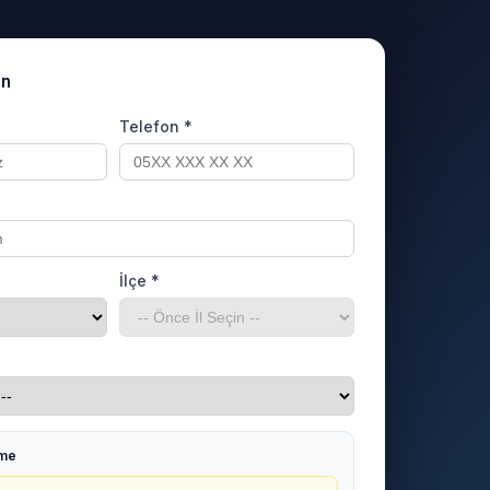
un
Telefon *
İlçe *
rme