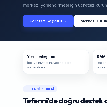
merkezi yönlendirmesi için ücretsiz kurum
Ücretsiz Başvuru →
Merkez Duru
Yerel eşleştirme
RAM 
İlçe ve hizmet ihtiyacına göre
Rapor 
yönlendirme.
bilgile
TEFENNI REHBERI
Tefenni'de doğru destek a