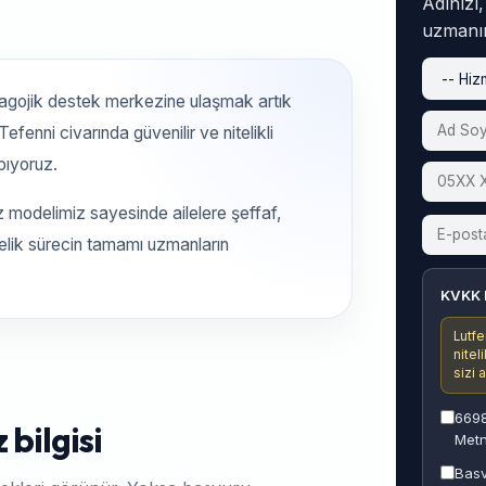
Adınızı
uzmanım
dagojik destek merkezine ulaşmak artık
enni civarında güvenilir ve nitelikli
ıyoruz.
z modelimiz sayesinde ailelere şeffaf,
telik sürecin tamamı uzmanların
KVKK 
Lutfe
nitel
sizi 
6698
bilgisi
Metn
Basv