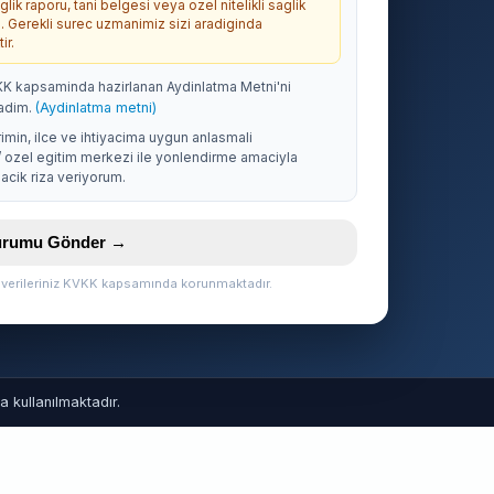
lik raporu, tani belgesi veya ozel nitelikli saglik
. Gerekli surec uzmanimiz sizi aradiginda
ir.
KK kapsaminda hazirlanan Aydinlatma Metni'ni
adim.
(Aydinlatma metni)
rimin, ilce ve ihtiyacima uygun anlasmali
/ ozel egitim merkezi ile yonlendirme amaciyla
acik riza veriyorum.
vurumu Gönder →
l verileriniz KVKK kapsamında korunmaktadır.
 kullanılmaktadır.