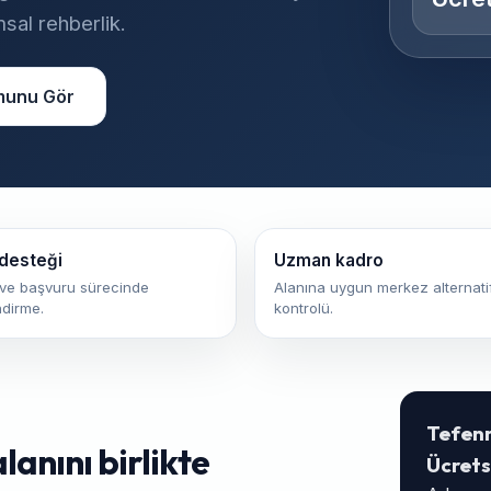
sal rehberlik.
munu Gör
desteği
Uzman kadro
ve başvuru sürecinde
Alanına uygun merkez alternatif
ndirme.
kontrolü.
Tefen
lanını birlikte
Ücrets