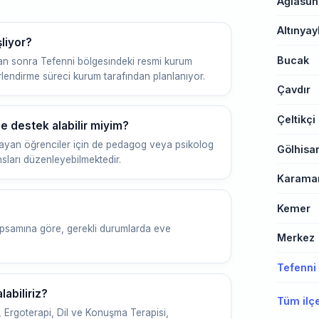
Ağlasun
Altınyay
liyor?
Bucak
n sonra Tefenni bölgesindeki resmi kurum
erlendirme süreci kurum tarafından planlanıyor.
Çavdır
Çeltikçi
 destek alabilir miyim?
ayan öğrenciler için de pedagog veya psikolog
Gölhisa
sları düzenleyebilmektedir.
Karaman
Kemer
apsamına göre, gerekli durumlarda eve
Merkez
Tefenni
abiliriz?
Tüm ilç
, Ergoterapi, Dil ve Konuşma Terapisi,