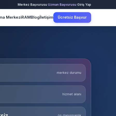
·
·
Merkez Başvurusu
Uzman Başvurusu
Giriş Yap
şma Merkezi
RAM
Blog
İletişim
Ücretsiz Başvur
merkez durumu
hizmet alanı
siz
ön danışmanlık