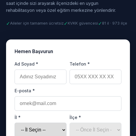
saat içinde sizi arayarak ilçenizdeki en uygun
rehabilitasyon veya özel eğitim merkezine yönlendirir.
✓
✓
✓
Aileler için tamamen ücretsiz
KVKK güvencesi
81 il · 973 ilçe
Hemen Başvurun
Ad Soyad *
Telefon *
E-posta *
İl *
İlçe *