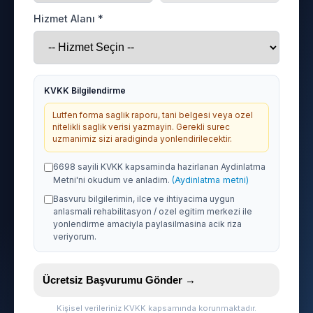
Hizmet Alanı *
KVKK Bilgilendirme
Lutfen forma saglik raporu, tani belgesi veya ozel
nitelikli saglik verisi yazmayin. Gerekli surec
uzmanimiz sizi aradiginda yonlendirilecektir.
6698 sayili KVKK kapsaminda hazirlanan Aydinlatma
Metni'ni okudum ve anladim.
(Aydinlatma metni)
Basvuru bilgilerimin, ilce ve ihtiyacima uygun
anlasmali rehabilitasyon / ozel egitim merkezi ile
yonlendirme amaciyla paylasilmasina acik riza
veriyorum.
Ücretsiz Başvurumu Gönder →
Kişisel verileriniz KVKK kapsamında korunmaktadır.