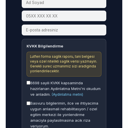
KVKK Bilgilendirme
Lutfen forma saglik raporu, tani belgesi
veya ozel nitelikli saglik verisi yazmayin.
Gerekli surec uzmanimiz sizi aradiginda
yonlendirilecektir.
6698 sayili KVKK kapsaminda
hazirlanan Aydinlatma Metni'ni okudum
ve anladim.
(Aydinlatma metni)
Basvuru bilgilerimin, ilce ve ihtiyacima
uygun anlasmali rehabilitasyon / ozel
egitim merkezi ile yonlendirme
amaciyla paylasilmasina acik riza
veriyorum.