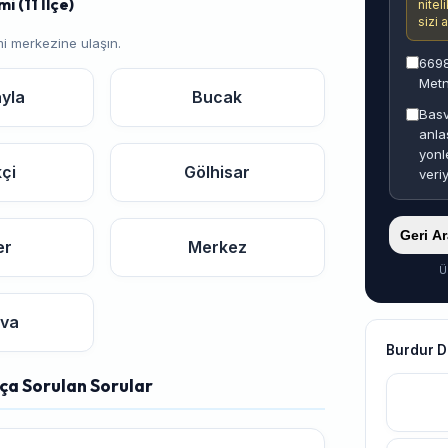
 (11 İlçe)
nitel
sizi 
i merkezine ulaşın.
6698
Metn
ayla
Bucak
Basv
anla
yonl
kçi
Gölhisar
veri
Geri A
er
Merkez
Ü
ova
Burdur D
ça Sorulan Sorular