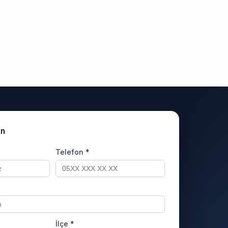
un
Telefon *
İlçe *