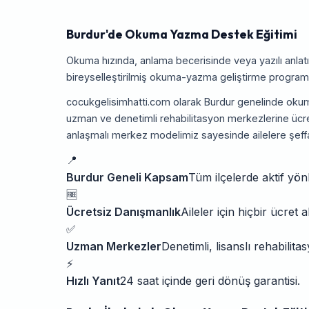
Burdur'de Okuma Yazma Destek Eğitimi
Okuma hızında, anlama becerisinde veya yazılı anla
bireyselleştirilmiş okuma-yazma geliştirme programı
cocukgelisimhatti.com olarak Burdur genelinde okum
uzman ve denetimli rehabilitasyon merkezlerine ücre
anlaşmalı merkez modelimiz sayesinde ailelere şeff
📍
Burdur Geneli Kapsam
Tüm ilçelerde aktif yön
🆓
Ücretsiz Danışmanlık
Aileler için hiçbir ücret 
✅
Uzman Merkezler
Denetimli, lisanslı rehabilit
⚡
Hızlı Yanıt
24 saat içinde geri dönüş garantisi.