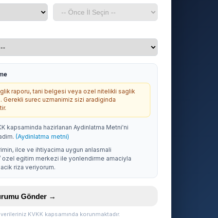
rme
lik raporu, tani belgesi veya ozel nitelikli saglik
. Gerekli surec uzmanimiz sizi aradiginda
ir.
KK kapsaminda hazirlanan Aydinlatma Metni'ni
adim.
(Aydinlatma metni)
rimin, ilce ve ihtiyacima uygun anlasmali
/ ozel egitim merkezi ile yonlendirme amaciyla
acik riza veriyorum.
vurumu Gönder →
l verileriniz KVKK kapsamında korunmaktadır.