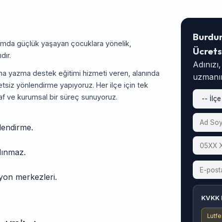
Burdu
tımda güçlük yaşayan çocuklara yönelik,
Ücrets
dır.
Adınızı
a yazma destek eğitimi hizmeti veren, alanında
uzmanım
tsiz yönlendirme yapıyoruz. Her ilçe için tek
af ve kurumsal bir süreç sunuyoruz.
lendirme.
alınmaz.
asyon merkezleri.
KVKK 
Lutfe