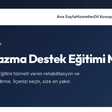
Ana Sayfa
Hizmetler
Dil Konu
i
zma Destek Eğitimi 
timi hizmeti veren rehabilitasyon ve
rme. İlçenizi seçin, size en yakın