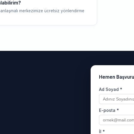
labilirim?
anlaşmalı merkezimize ücretsiz yönlendirme
Hemen Başvur
Ad Soyad *
E-posta *
İl *