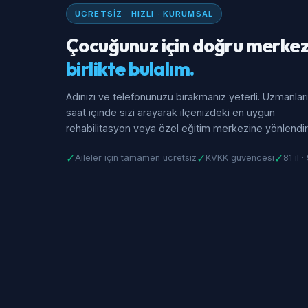
ÜCRETSIZ · HIZLI · KURUMSAL
Çocuğunuz için doğru merkez
birlikte bulalım.
Adınızı ve telefonunuzu bırakmanız yeterli. Uzmanlar
saat içinde sizi arayarak ilçenizdeki en uygun
rehabilitasyon veya özel eğitim merkezine yönlendiri
✓
✓
✓
Aileler için tamamen ücretsiz
KVKK güvencesi
81 il 