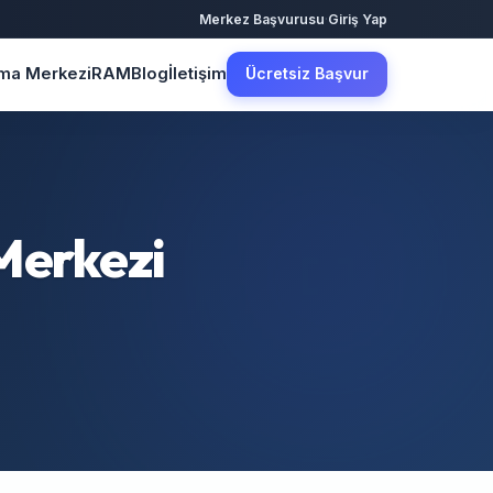
·
Merkez Başvurusu
Giriş Yap
şma Merkezi
RAM
Blog
İletişim
Ücretsiz Başvur
Merkezi