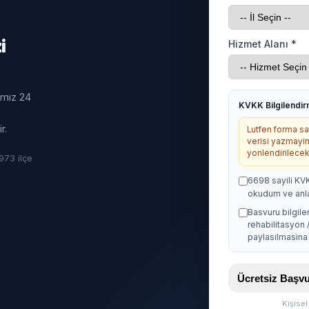
i
Hizmet Alanı *
ımız 24
KVKK Bilgilendi
r.
Lutfen forma sag
verisi yazmayin
yonlendirilecekt
· 973 ilçe
6698 sayili KV
okudum ve anl
Basvuru bilgile
rehabilitasyon 
paylasilmasina 
Ücretsiz Baş
Kişise