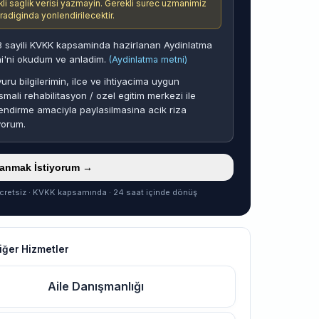
ikli saglik verisi yazmayin. Gerekli surec uzmanimiz
aradiginda yonlendirilecektir.
 sayili KVKK kapsaminda hazirlanan Aydinlatma
i'ni okudum ve anladim.
(Aydinlatma metni)
uru bilgilerimin, ilce ve ihtiyacima uygun
smali rehabilitasyon / ozel egitim merkezi ile
endirme amaciyla paylasilmasina acik riza
yorum.
ranmak İstiyorum →
cretsiz · KVKK kapsamında · 24 saat içinde dönüş
iğer Hizmetler
Aile Danışmanlığı