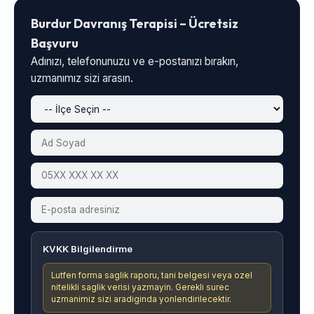
Burdur Davranış Terapisi – Ücretsiz
Başvuru
Adınızı, telefonunuzu ve e-postanızı bırakın,
uzmanımız sizi arasın.
KVKK Bilgilendirme
Lutfen forma saglik raporu, tani belgesi veya ozel
nitelikli saglik verisi yazmayin. Gerekli surec
uzmanimiz sizi aradiginda yonlendirilecektir.