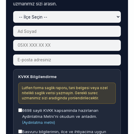
uzmanımız sizi arasın.
KVKK Bilgilendirme
Lutfen forma saglik raporu, tani belgesi veya ozel
nitelikli saglik verisi yazmayin. Gerekli surec
uzmanimiz sizi aradiginda yonlendirilecektir.
6698 sayili KVKK kapsaminda hazirlanan
Aydinlatma Metni'ni okudum ve anladim.
(Aydinlatma metni)
Basvuru bilgilerimin, ilce ve ihtiyacima uygun