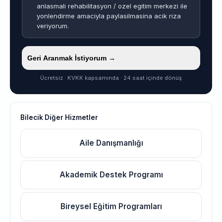
anlasmali rehabilitasyon / ozel egitim merkezi ile
yonlendirme amaciyla paylasilmasina acik riza
veriyorum.
Geri Aranmak İstiyorum →
Ücretsiz · KVKK kapsamında · 24 saat içinde dönüş
Bilecik Diğer Hizmetler
Aile Danışmanlığı
Akademik Destek Programı
Bireysel Eğitim Programları