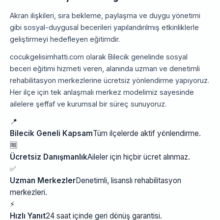
Akran ilişkileri, sıra bekleme, paylaşma ve duygu yönetimi
gibi sosyal-duygusal becerileri yapılandırılmış etkinliklerle
geliştirmeyi hedefleyen eğitimdir.
cocukgelisimhatti.com olarak Bilecik genelinde sosyal
beceri eğitimi hizmeti veren, alanında uzman ve denetimli
rehabilitasyon merkezlerine ücretsiz yönlendirme yapıyoruz.
Her ilçe için tek anlaşmalı merkez modelimiz sayesinde
ailelere şeffaf ve kurumsal bir süreç sunuyoruz.
📍
Bilecik Geneli Kapsam
Tüm ilçelerde aktif yönlendirme.
🆓
Ücretsiz Danışmanlık
Aileler için hiçbir ücret alınmaz.
✅
Uzman Merkezler
Denetimli, lisanslı rehabilitasyon
merkezleri.
⚡
Hızlı Yanıt
24 saat içinde geri dönüş garantisi.