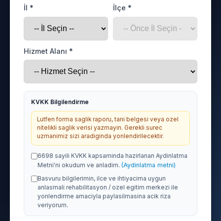
İl *
İlçe *
Hizmet Alanı *
KVKK Bilgilendirme
Lutfen forma saglik raporu, tani belgesi veya ozel
nitelikli saglik verisi yazmayin. Gerekli surec
uzmanimiz sizi aradiginda yonlendirilecektir.
6698 sayili KVKK kapsaminda hazirlanan Aydinlatma
Metni'ni okudum ve anladim.
(Aydinlatma metni)
Basvuru bilgilerimin, ilce ve ihtiyacima uygun
anlasmali rehabilitasyon / ozel egitim merkezi ile
yonlendirme amaciyla paylasilmasina acik riza
veriyorum.