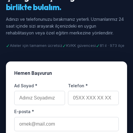
birlikte bulalım.
Adınızı ve telefonunuzu bırakmanız yeterli. Uzmanlarımız 24
saat içinde sizi arayarak ilçenizdeki en uygun
rehabilitasyon veya özel eğitim merkezine yönlendirir.
✓
✓
✓
Aileler için tamamen ücretsiz
KVKK güvencesi
81 il · 973 ilçe
Hemen Başvurun
Ad Soyad *
Telefon *
E-posta *