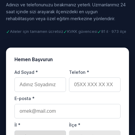
Adınızı ve telefonunuzu bırakmanız yeterli. Uzmanlarımız 24
saat içinde sizi arayarak ilçenizdeki en uygun
rehabilitasyon veya özel eğitim merkezine yönlendirir.
✓
✓
✓
Aileler için tamamen ücretsiz
KVKK güvencesi
81 il · 973 ilçe
Hemen Başvurun
Ad Soyad *
Telefon *
E-posta *
İl *
İlçe *