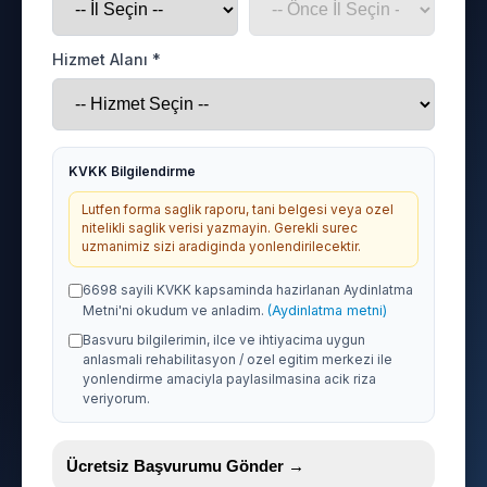
Hizmet Alanı *
KVKK Bilgilendirme
Lutfen forma saglik raporu, tani belgesi veya ozel
nitelikli saglik verisi yazmayin. Gerekli surec
uzmanimiz sizi aradiginda yonlendirilecektir.
6698 sayili KVKK kapsaminda hazirlanan Aydinlatma
Metni'ni okudum ve anladim.
(Aydinlatma metni)
Basvuru bilgilerimin, ilce ve ihtiyacima uygun
anlasmali rehabilitasyon / ozel egitim merkezi ile
yonlendirme amaciyla paylasilmasina acik riza
veriyorum.
Ücretsiz Başvurumu Gönder →