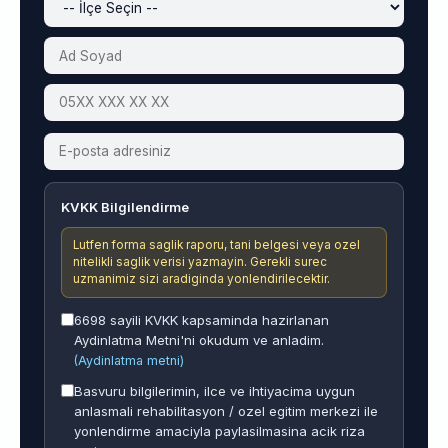
KVKK Bilgilendirme
Lutfen forma saglik raporu, tani belgesi veya ozel
nitelikli saglik verisi yazmayin. Gerekli surec
uzmanimiz sizi aradiginda yonlendirilecektir.
6698 sayili KVKK kapsaminda hazirlanan
Aydinlatma Metni'ni okudum ve anladim.
(Aydinlatma metni)
Basvuru bilgilerimin, ilce ve ihtiyacima uygun
anlasmali rehabilitasyon / ozel egitim merkezi ile
yonlendirme amaciyla paylasilmasina acik riza