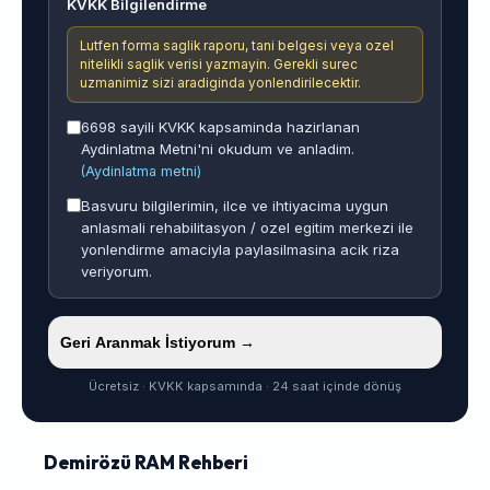
KVKK Bilgilendirme
Lutfen forma saglik raporu, tani belgesi veya ozel
nitelikli saglik verisi yazmayin. Gerekli surec
uzmanimiz sizi aradiginda yonlendirilecektir.
6698 sayili KVKK kapsaminda hazirlanan
Aydinlatma Metni'ni okudum ve anladim.
(Aydinlatma metni)
Basvuru bilgilerimin, ilce ve ihtiyacima uygun
anlasmali rehabilitasyon / ozel egitim merkezi ile
yonlendirme amaciyla paylasilmasina acik riza
veriyorum.
Geri Aranmak İstiyorum →
Ücretsiz · KVKK kapsamında · 24 saat içinde dönüş
Demirözü RAM Rehberi