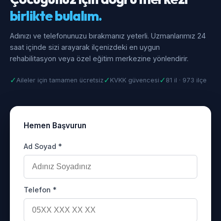
birlikte bulalım.
Adınızı ve telefonunuzu bırakmanız yeterli. Uzmanlarımız 24
saat içinde sizi arayarak ilçenizdeki en uygun
rehabilitasyon veya özel eğitim merkezine yönlendirir.
✓
✓
✓
Aileler için tamamen ücretsiz
KVKK güvencesi
81 il · 973 ilçe
Hemen Başvurun
Ad Soyad *
Telefon *