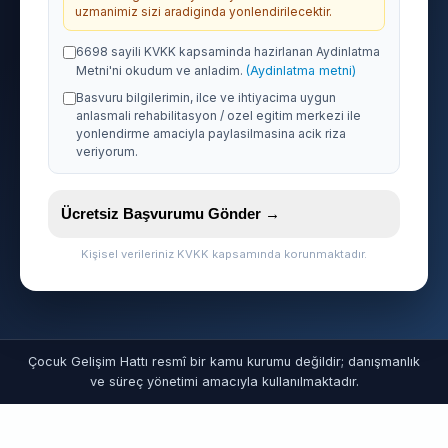
uzmanimiz sizi aradiginda yonlendirilecektir.
6698 sayili KVKK kapsaminda hazirlanan Aydinlatma
Metni'ni okudum ve anladim.
(Aydinlatma metni)
Basvuru bilgilerimin, ilce ve ihtiyacima uygun
anlasmali rehabilitasyon / ozel egitim merkezi ile
yonlendirme amaciyla paylasilmasina acik riza
veriyorum.
Ücretsiz Başvurumu Gönder →
Kişisel verileriniz KVKK kapsamında korunmaktadır.
Çocuk Gelişim Hattı resmî bir kamu kurumu değildir; danışmanlık
ve süreç yönetimi amacıyla kullanılmaktadır.