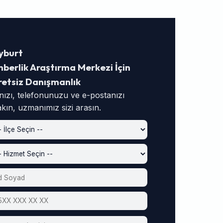
yburt
berlik Araştırma Merkezi İçin
retsiz Danışmanlık
nızı, telefonunuzu ve e-postanızı
akın, uzmanımız sizi arasın.