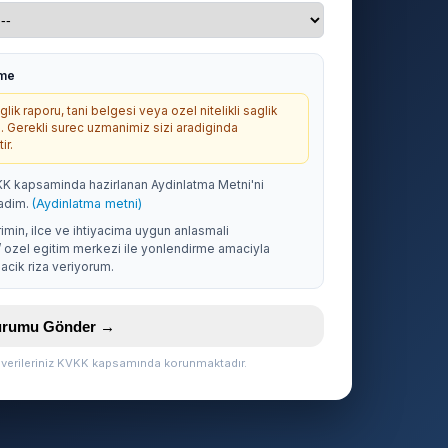
rme
lik raporu, tani belgesi veya ozel nitelikli saglik
. Gerekli surec uzmanimiz sizi aradiginda
ir.
KK kapsaminda hazirlanan Aydinlatma Metni'ni
adim.
(Aydinlatma metni)
rimin, ilce ve ihtiyacima uygun anlasmali
/ ozel egitim merkezi ile yonlendirme amaciyla
acik riza veriyorum.
vurumu Gönder →
l verileriniz KVKK kapsamında korunmaktadır.