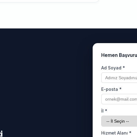
Hemen Başvur
Ad Soyad *
E-posta *
İl *
i
Hizmet Alanı *