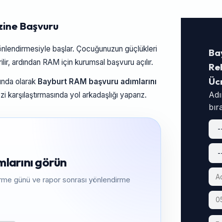
zine Başvuru
yönlendirmesiyle başlar. Çocuğunuzun güçlükleri
Ba
lir, ardından RAM için kurumsal başvuru açılır.
Reh
Üc
nında olarak
Bayburt RAM başvuru adımlarını
Adı
ezi karşılaştırmasında yol arkadaşlığı yaparız.
bır
mlarını görün
dirme günü ve rapor sonrası yönlendirme