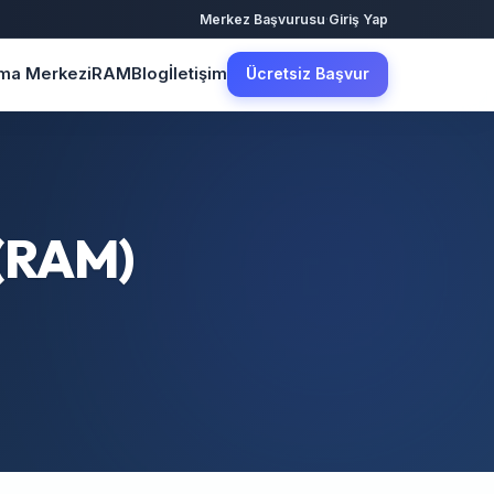
·
Merkez Başvurusu
Giriş Yap
şma Merkezi
RAM
Blog
İletişim
Ücretsiz Başvur
 (RAM)