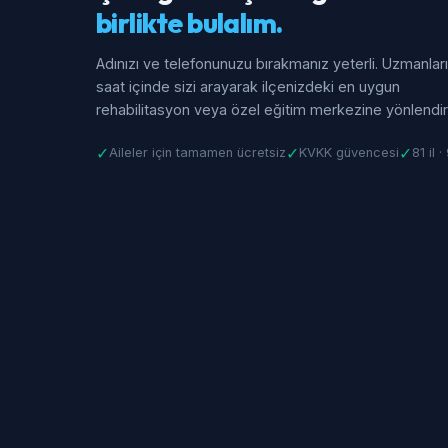
birlikte bulalım.
Adınızı ve telefonunuzu bırakmanız yeterli. Uzmanlar
saat içinde sizi arayarak ilçenizdeki en uygun
rehabilitasyon veya özel eğitim merkezine yönlendiri
✓
✓
✓
Aileler için tamamen ücretsiz
KVKK güvencesi
81 il 