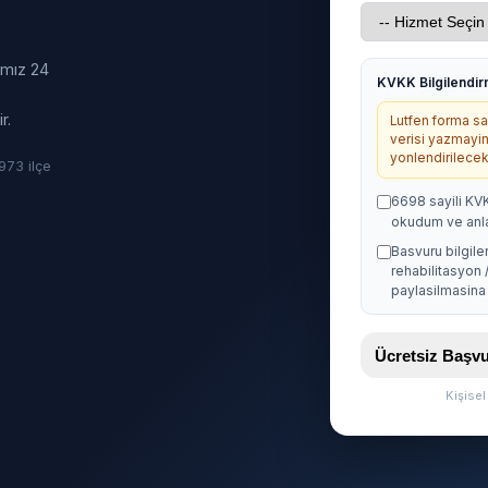
ımız 24
KVKK Bilgilendi
r.
Lutfen forma sag
verisi yazmayin
yonlendirilecekt
· 973 ilçe
6698 sayili KV
okudum ve anl
Basvuru bilgile
rehabilitasyon 
paylasilmasina 
Ücretsiz Baş
Kişise