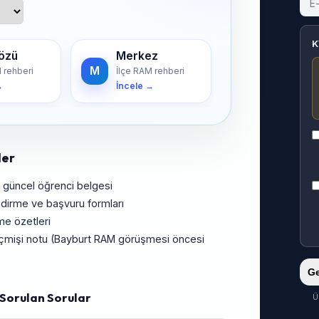
K
özü
Merkez
M
 rehberi
İlçe RAM rehberi
→
İncele →
ler
 güncel öğrenci belgesi
ndirme ve başvuru formları
me özetleri
 geçmişi notu (Bayburt RAM görüşmesi öncesi
Ge
 Sorulan Sorular
Ü