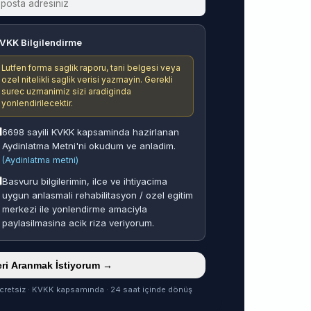
VKK Bilgilendirme
Lutfen forma saglik raporu, tani belgesi veya
ozel nitelikli saglik verisi yazmayin. Gerekli
surec uzmanimiz sizi aradiginda
yonlendirilecektir.
6698 sayili KVKK kapsaminda hazirlanan
Aydinlatma Metni'ni okudum ve anladim.
(Aydinlatma metni)
Basvuru bilgilerimin, ilce ve ihtiyacima
uygun anlasmali rehabilitasyon / ozel egitim
merkezi ile yonlendirme amaciyla
paylasilmasina acik riza veriyorum.
ri Aranmak İstiyorum →
cretsiz · KVKK kapsamında · 24 saat içinde dönüş