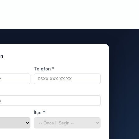
un
Telefon *
İlçe *