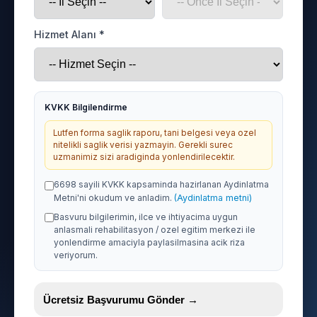
Hizmet Alanı *
KVKK Bilgilendirme
Lutfen forma saglik raporu, tani belgesi veya ozel
nitelikli saglik verisi yazmayin. Gerekli surec
uzmanimiz sizi aradiginda yonlendirilecektir.
6698 sayili KVKK kapsaminda hazirlanan Aydinlatma
Metni'ni okudum ve anladim.
(Aydinlatma metni)
Basvuru bilgilerimin, ilce ve ihtiyacima uygun
anlasmali rehabilitasyon / ozel egitim merkezi ile
yonlendirme amaciyla paylasilmasina acik riza
veriyorum.
Ücretsiz Başvurumu Gönder →