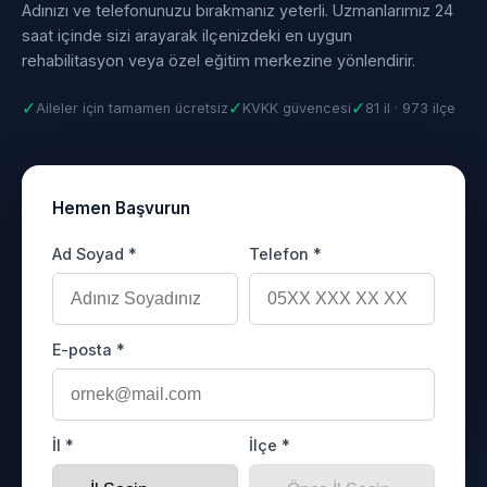
Adınızı ve telefonunuzu bırakmanız yeterli. Uzmanlarımız 24
saat içinde sizi arayarak ilçenizdeki en uygun
rehabilitasyon veya özel eğitim merkezine yönlendirir.
✓
✓
✓
Aileler için tamamen ücretsiz
KVKK güvencesi
81 il · 973 ilçe
Hemen Başvurun
Ad Soyad *
Telefon *
E-posta *
İl *
İlçe *