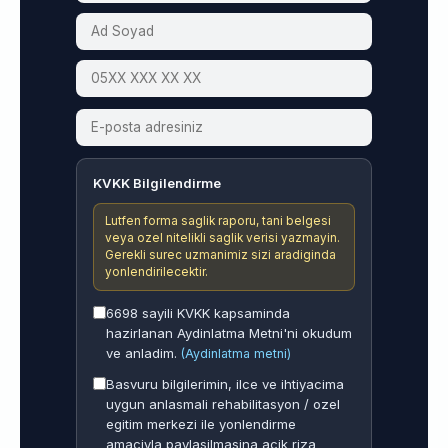
KVKK Bilgilendirme
Lutfen forma saglik raporu, tani belgesi
veya ozel nitelikli saglik verisi yazmayin.
Gerekli surec uzmanimiz sizi aradiginda
yonlendirilecektir.
6698 sayili KVKK kapsaminda
hazirlanan Aydinlatma Metni'ni okudum
ve anladim.
(Aydinlatma metni)
Basvuru bilgilerimin, ilce ve ihtiyacima
uygun anlasmali rehabilitasyon / ozel
egitim merkezi ile yonlendirme
amaciyla paylasilmasina acik riza