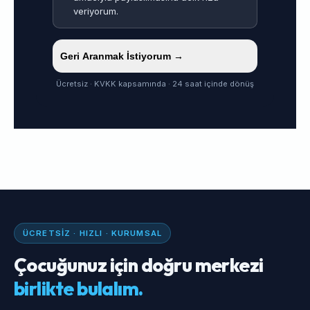
veriyorum.
Geri Aranmak İstiyorum →
Ücretsiz · KVKK kapsamında · 24 saat içinde dönüş
ÜCRETSIZ · HIZLI · KURUMSAL
Çocuğunuz için doğru merkezi
birlikte bulalım.