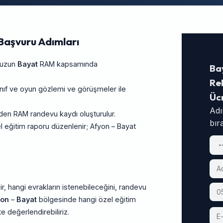
Başvuru Adımları
unuzun
Bayat
RAM kapsamında
Ba
Reh
ıf ve oyun gözlemi ve görüşmeler ile
Üc
Adı
inden RAM randevu kaydı oluşturulur.
bır
 eğitim raporu düzenlenir; Afyon – Bayat
z
ir, hangi evrakların istenebileceğini, randevu
yon
–
Bayat
bölgesinde hangi özel eğitim
te değerlendirebiliriz.