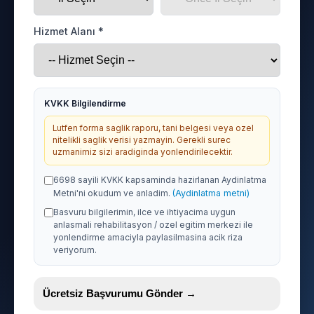
Hizmet Alanı *
KVKK Bilgilendirme
Lutfen forma saglik raporu, tani belgesi veya ozel
nitelikli saglik verisi yazmayin. Gerekli surec
uzmanimiz sizi aradiginda yonlendirilecektir.
6698 sayili KVKK kapsaminda hazirlanan Aydinlatma
Metni'ni okudum ve anladim.
(Aydinlatma metni)
Basvuru bilgilerimin, ilce ve ihtiyacima uygun
anlasmali rehabilitasyon / ozel egitim merkezi ile
yonlendirme amaciyla paylasilmasina acik riza
veriyorum.
Ücretsiz Başvurumu Gönder →