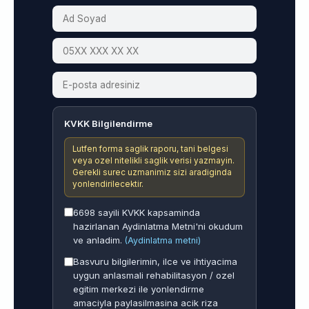
KVKK Bilgilendirme
Lutfen forma saglik raporu, tani belgesi
veya ozel nitelikli saglik verisi yazmayin.
Gerekli surec uzmanimiz sizi aradiginda
yonlendirilecektir.
6698 sayili KVKK kapsaminda
hazirlanan Aydinlatma Metni'ni okudum
ve anladim.
(Aydinlatma metni)
Basvuru bilgilerimin, ilce ve ihtiyacima
uygun anlasmali rehabilitasyon / ozel
egitim merkezi ile yonlendirme
amaciyla paylasilmasina acik riza