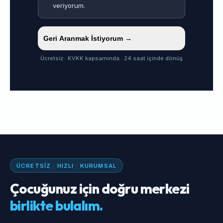
veriyorum.
Geri Aranmak İstiyorum →
Ücretsiz · KVKK kapsamında · 24 saat içinde dönüş
ÜCRETSIZ · HIZLI · KURUMSAL
Çocuğunuz için doğru merkezi
birlikte bulalım.