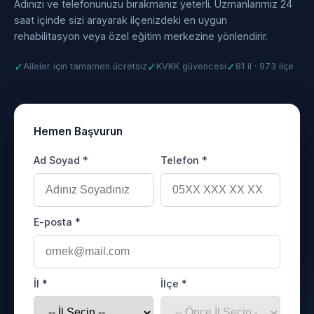
Adınızı ve telefonunuzu bırakmanız yeterli. Uzmanlarımız 24
saat içinde sizi arayarak ilçenizdeki en uygun
rehabilitasyon veya özel eğitim merkezine yönlendirir.
✓
✓
✓
Aileler için tamamen ücretsiz
KVKK güvencesi
81 il · 973 ilçe
Hemen Başvurun
Ad Soyad *
Telefon *
E-posta *
İl *
İlçe *