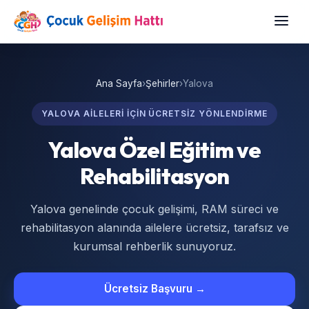
Ana Sayfa
›
Şehirler
›
Yalova
YALOVA AILELERI IÇIN ÜCRETSIZ YÖNLENDIRME
Yalova Özel Eğitim ve
Rehabilitasyon
Yalova genelinde çocuk gelişimi, RAM süreci ve
rehabilitasyon alanında ailelere ücretsiz, tarafsız ve
kurumsal rehberlik sunuyoruz.
Ücretsiz Başvuru →