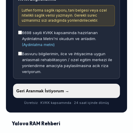
Lutfen forma saglik raporu, tani belgesi veya ozel
nitelikli saglik verisi yazmayin. Gerekli surec
uzmanimiz sizi aradiginda yonlendirilecektir.
6698 sayili KVKK kapsaminda hazirlanan
Aydinlatma Metni'ni okudum ve anladim.
(Aydinlatma metni)
Basvuru bilgilerimin, ilce ve ihtiyacima uygun
anlasmali rehabilitasyon / ozel egitim merkezi ile
yonlendirme amaciyla paylasilmasina acik riza
veriyorum.
Geri Aranmak İstiyorum →
Ücretsiz · KVKK kapsamında · 24 saat içinde dönüş
Yalova RAM Rehberi