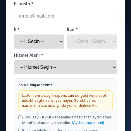
E-posta *
İl *
İlçe *
Hizmet Alanı *
KVKK Bilgilendirme
Lutfen forma saglik raporu, tani belgesi veya ozel
nitelikli saglik verisi yazmayin. Gerekli surec
uzmanimiz sizi aradiginda yonlendirilecektir.
6698 sayili KVKK kapsaminda hazirlanan Aydinlatma
Metni'ni okudum ve anladim.
(Aydinlatma metni)
Basvuru bilgilerimin, ilce ve ihtiyacima uygun