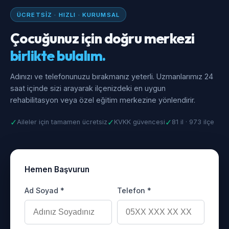
ÜCRETSIZ · HIZLI · KURUMSAL
Çocuğunuz için doğru merkezi
birlikte bulalım.
Adınızı ve telefonunuzu bırakmanız yeterli. Uzmanlarımız 24
saat içinde sizi arayarak ilçenizdeki en uygun
rehabilitasyon veya özel eğitim merkezine yönlendirir.
✓
✓
✓
Aileler için tamamen ücretsiz
KVKK güvencesi
81 il · 973 ilçe
Hemen Başvurun
Ad Soyad *
Telefon *