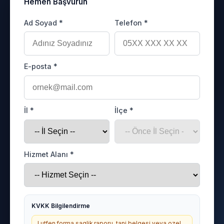
Hemen Başvurun
Ad Soyad *
Telefon *
E-posta *
İl *
İlçe *
Hizmet Alanı *
KVKK Bilgilendirme
Lutfen forma saglik raporu, tani belgesi veya ozel