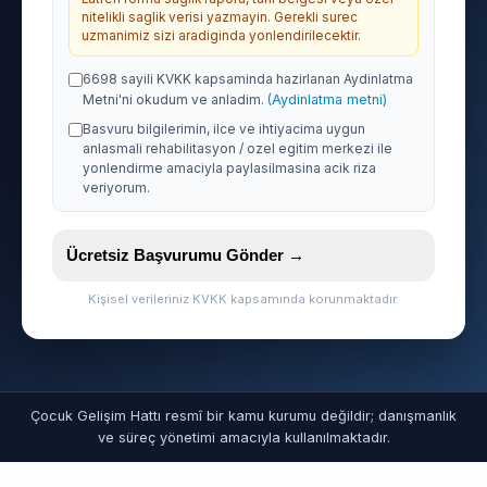
nitelikli saglik verisi yazmayin. Gerekli surec
uzmanimiz sizi aradiginda yonlendirilecektir.
6698 sayili KVKK kapsaminda hazirlanan Aydinlatma
Metni'ni okudum ve anladim.
(Aydinlatma metni)
Basvuru bilgilerimin, ilce ve ihtiyacima uygun
anlasmali rehabilitasyon / ozel egitim merkezi ile
yonlendirme amaciyla paylasilmasina acik riza
veriyorum.
Ücretsiz Başvurumu Gönder →
Kişisel verileriniz KVKK kapsamında korunmaktadır.
Çocuk Gelişim Hattı resmî bir kamu kurumu değildir; danışmanlık
ve süreç yönetimi amacıyla kullanılmaktadır.