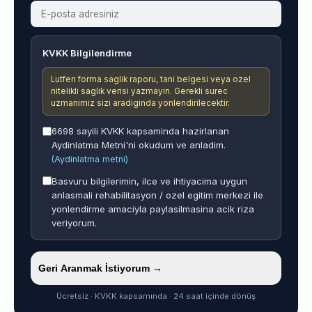
KVKK Bilgilendirme
Lutfen forma saglik raporu, tani belgesi veya ozel
nitelikli saglik verisi yazmayin. Gerekli surec
uzmanimiz sizi aradiginda yonlendirilecektir.
6698 sayili KVKK kapsaminda hazirlanan
Aydinlatma Metni'ni okudum ve anladim.
(Aydinlatma metni)
Basvuru bilgilerimin, ilce ve ihtiyacima uygun
anlasmali rehabilitasyon / ozel egitim merkezi ile
yonlendirme amaciyla paylasilmasina acik riza
veriyorum.
Geri Aranmak İstiyorum →
Ücretsiz · KVKK kapsamında · 24 saat içinde dönüş