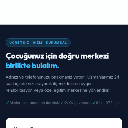
ÜCRETSIZ · HIZLI · KURUMSAL
Çocuğunuz için doğru merkezi
birlikte bulalım.
Adınızı ve telefonunuzu bırakmanız yeterli. Uzmanlarımız 24
saat içinde sizi arayarak ilçenizdeki en uygun
rehabilitasyon veya özel eğitim merkezine yönlendirir.
✓
✓
✓
Aileler için tamamen ücretsiz
KVKK güvencesi
81 il · 973 ilçe