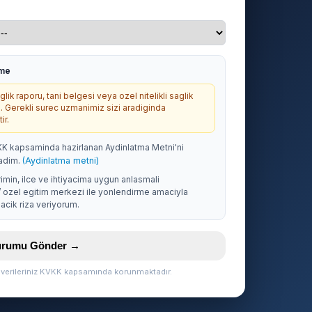
rme
lik raporu, tani belgesi veya ozel nitelikli saglik
. Gerekli surec uzmanimiz sizi aradiginda
ir.
KK kapsaminda hazirlanan Aydinlatma Metni'ni
adim.
(Aydinlatma metni)
rimin, ilce ve ihtiyacima uygun anlasmali
/ ozel egitim merkezi ile yonlendirme amaciyla
acik riza veriyorum.
vurumu Gönder →
l verileriniz KVKK kapsamında korunmaktadır.