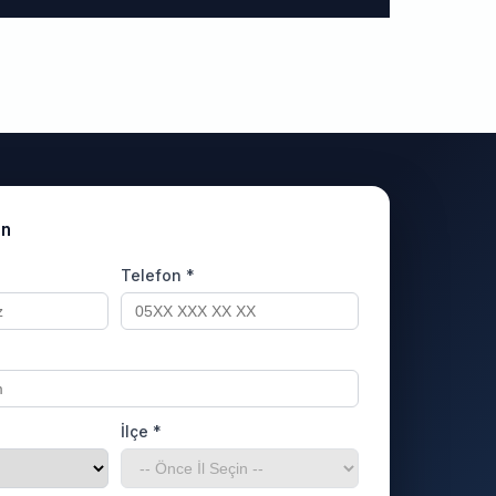
un
Telefon *
İlçe *