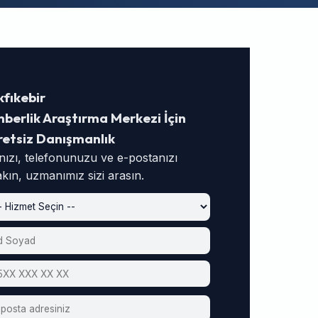
kfıkebir
berlik Araştırma Merkezi İçin
retsiz Danışmanlık
nızı, telefonunuzu ve e-postanızı
akın, uzmanımız sizi arasın.