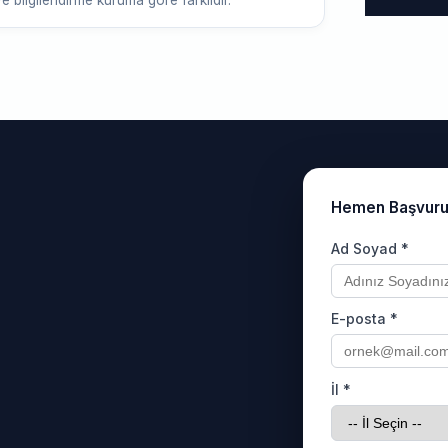
e bilgilendirme kuruma göre farklıdır.
Hemen Başvur
Ad Soyad *
E-posta *
İl *