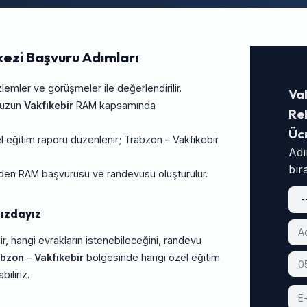
kezi Başvuru Adımları
ler ve görüşmeler ile değerlendirilir.
Va
unuzun
Vakfıkebir
RAM kapsamında
Reh
Üc
 eğitim raporu düzenlenir; Trabzon – Vakfıkebir
Adı
bır
rinden RAM başvurusu ve randevusu oluşturulur.
ızdayız
ir, hangi evrakların istenebileceğini, randevu
abzon
–
Vakfıkebir
bölgesinde hangi özel eğitim
iliriz.