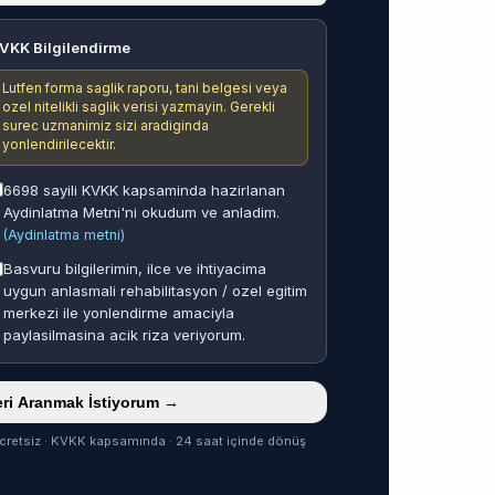
VKK Bilgilendirme
Lutfen forma saglik raporu, tani belgesi veya
ozel nitelikli saglik verisi yazmayin. Gerekli
surec uzmanimiz sizi aradiginda
yonlendirilecektir.
6698 sayili KVKK kapsaminda hazirlanan
Aydinlatma Metni'ni okudum ve anladim.
(Aydinlatma metni)
Basvuru bilgilerimin, ilce ve ihtiyacima
uygun anlasmali rehabilitasyon / ozel egitim
merkezi ile yonlendirme amaciyla
paylasilmasina acik riza veriyorum.
ri Aranmak İstiyorum →
cretsiz · KVKK kapsamında · 24 saat içinde dönüş