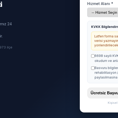
i
Hizmet Alanı *
ımız 24
KVKK Bilgilendi
r.
Lutfen forma sag
verisi yazmayin
yonlendirilecekt
· 973 ilçe
6698 sayili KV
okudum ve anl
Basvuru bilgile
rehabilitasyon 
paylasilmasina 
Ücretsiz Baş
Kişise