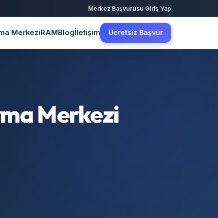
·
Merkez Başvurusu
Giriş Yap
şma Merkezi
RAM
Blog
İletişim
Ücretsiz Başvur
ırma Merkezi