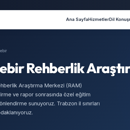
Ana Sayfa
Hizmetler
Dil Konu
ebir
ebir Rehberlik Araşt
ehberlik Araştırma Merkezi (RAM)
irme ve rapor sonrasında özel eğitim
yönlendirme sunuyoruz. Trabzon il sınırları
odaklanıyoruz.