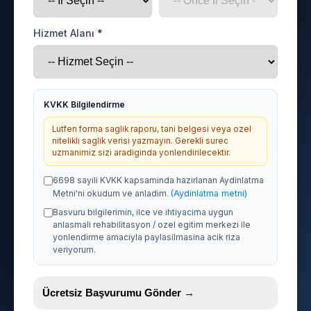
Hizmet Alanı *
KVKK Bilgilendirme
Lutfen forma saglik raporu, tani belgesi veya ozel
nitelikli saglik verisi yazmayin. Gerekli surec
uzmanimiz sizi aradiginda yonlendirilecektir.
6698 sayili KVKK kapsaminda hazirlanan Aydinlatma
Metni'ni okudum ve anladim.
(Aydinlatma metni)
Basvuru bilgilerimin, ilce ve ihtiyacima uygun
anlasmali rehabilitasyon / ozel egitim merkezi ile
yonlendirme amaciyla paylasilmasina acik riza
veriyorum.
Ücretsiz Başvurumu Gönder →