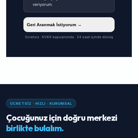
veriyorum.
Geri Aranmak İstiyorum →
Ücretsiz · KVKK kapsamında · 24 saat içinde dönüş
ÜCRETSIZ · HIZLI · KURUMSAL
Çocuğunuz için doğru merkezi
birlikte bulalım.