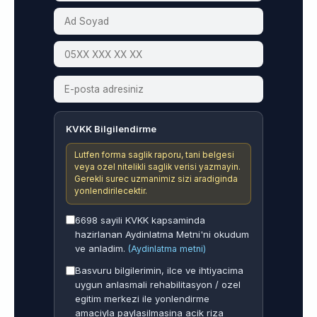
KVKK Bilgilendirme
Lutfen forma saglik raporu, tani belgesi
veya ozel nitelikli saglik verisi yazmayin.
Gerekli surec uzmanimiz sizi aradiginda
yonlendirilecektir.
6698 sayili KVKK kapsaminda
hazirlanan Aydinlatma Metni'ni okudum
ve anladim.
(Aydinlatma metni)
Basvuru bilgilerimin, ilce ve ihtiyacima
uygun anlasmali rehabilitasyon / ozel
egitim merkezi ile yonlendirme
amaciyla paylasilmasina acik riza