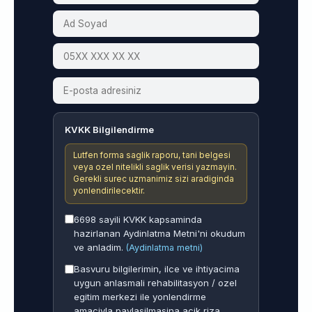
KVKK Bilgilendirme
Lutfen forma saglik raporu, tani belgesi
veya ozel nitelikli saglik verisi yazmayin.
Gerekli surec uzmanimiz sizi aradiginda
yonlendirilecektir.
6698 sayili KVKK kapsaminda
hazirlanan Aydinlatma Metni'ni okudum
ve anladim.
(Aydinlatma metni)
Basvuru bilgilerimin, ilce ve ihtiyacima
uygun anlasmali rehabilitasyon / ozel
egitim merkezi ile yonlendirme
amaciyla paylasilmasina acik riza