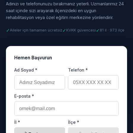
Adınızı ve telefonunuzu bırakmanız yeterli. Uzmanlarımız 24
saat içinde sizi arayarak ilçenizdeki en uygun
rehabilitasyon veya özel eğitim merkezine yönlendirir.
✓
✓
✓
Aileler için tamamen ücretsiz
KVKK güvencesi
81 il · 973 ilçe
Hemen Başvurun
Ad Soyad *
Telefon *
E-posta *
İl *
İlçe *