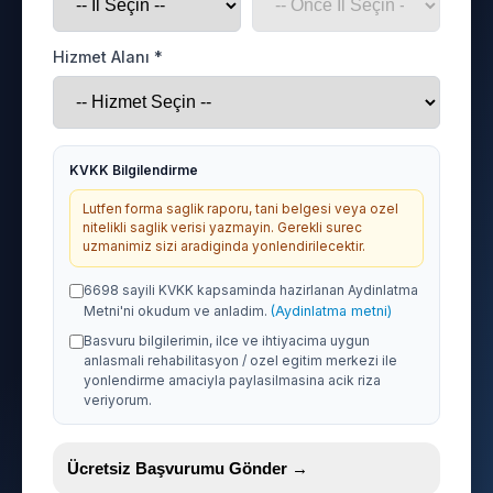
Hizmet Alanı *
KVKK Bilgilendirme
Lutfen forma saglik raporu, tani belgesi veya ozel
nitelikli saglik verisi yazmayin. Gerekli surec
uzmanimiz sizi aradiginda yonlendirilecektir.
6698 sayili KVKK kapsaminda hazirlanan Aydinlatma
Metni'ni okudum ve anladim.
(Aydinlatma metni)
Basvuru bilgilerimin, ilce ve ihtiyacima uygun
anlasmali rehabilitasyon / ozel egitim merkezi ile
yonlendirme amaciyla paylasilmasina acik riza
veriyorum.
Ücretsiz Başvurumu Gönder →