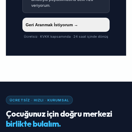
veriyorum.
Geri Aranmak İstiyorum →
Ücretsiz · KVKK kapsamında · 24 saat içinde dönüş
ÜCRETSIZ · HIZLI · KURUMSAL
Çocuğunuz için doğru merkezi
birlikte bulalım.