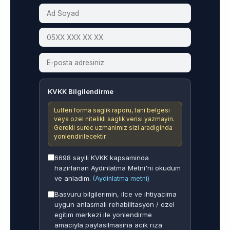
KVKK Bilgilendirme
Lutfen forma saglik raporu, tani belgesi
veya ozel nitelikli saglik verisi yazmayin.
Gerekli surec uzmanimiz sizi aradiginda
yonlendirilecektir.
6698 sayili KVKK kapsaminda
hazirlanan Aydinlatma Metni'ni okudum
ve anladim.
(Aydinlatma metni)
Basvuru bilgilerimin, ilce ve ihtiyacima
uygun anlasmali rehabilitasyon / ozel
egitim merkezi ile yonlendirme
amaciyla paylasilmasina acik riza