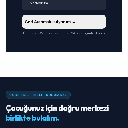
veriyorum.
Geri Aranmak İstiyorum →
Ücretsiz · KVKK kapsamında · 24 saat içinde dönüş
ÜCRETSIZ · HIZLI · KURUMSAL
Çocuğunuz için doğru merkezi
birlikte bulalım.