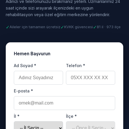
Adınızı ve telefonunuzu bırakmanız yeterli. Uzmanlarımız 24
saat içinde sizi arayarak ilçenizdeki en uygun
rehabilitasyon veya özel eğitim merkezine yönlendirir.
✓
✓
✓
Aileler için tamamen ücretsiz
KVKK güvencesi
81 il · 973 ilçe
Hemen Başvurun
Ad Soyad *
Telefon *
E-posta *
İl *
İlçe *