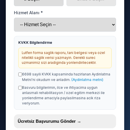
Hizmet Alanı *
KVKK Bilgilendirme
Lutfen forma saglik raporu, tani belgesi veya ozel
nitelikli saglik verisi yazmayin. Gerekli surec
uzmanimiz sizi aradiginda yonlendirilecektir.
6698 sayili KVKK kapsaminda hazirlanan Aydinlatma
Metni'ni okudum ve anladim.
(Aydinlatma metni)
Basvuru bilgilerimin, ilce ve ihtiyacima uygun
anlasmali rehabilitasyon / ozel egitim merkezi ile
yonlendirme amaciyla paylasilmasina acik riza
veriyorum.
Ücretsiz Başvurumu Gönder →