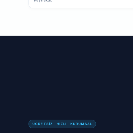
kaynaktır.
ÜCRETSIZ · HIZLI · KURUMSAL