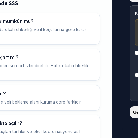
nda SSS
K
mek mümkün mü?
a okul rehberliği ve il koşullarına göre karar
şart mı?
ları süreci hızlandırabilir. Hafik okul rehberlik
ır?
e veli bekleme alanı kuruma göre farklıdır.
Ge
ta açılır?
Ü
çılan tarihler ve okul koordinasyonu asıl