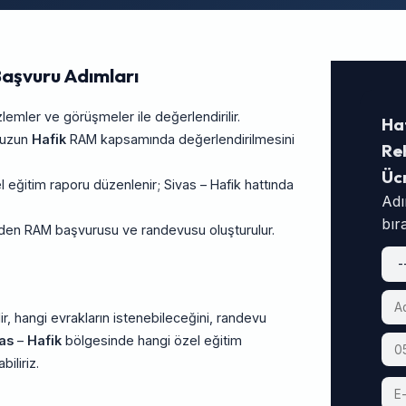
Başvuru Adımları
ler ve görüşmeler ile değerlendirilir.
Ha
unuzun
Hafik
RAM kapsamında değerlendirilmesini
Reh
Üc
eğitim raporu düzenlenir; Sivas – Hafik hattında
Adı
bır
rinden RAM başvurusu ve randevusu oluşturulur.
ir, hangi evrakların istenebileceğini, randevu
as
–
Hafik
bölgesinde hangi özel eğitim
iliriz.