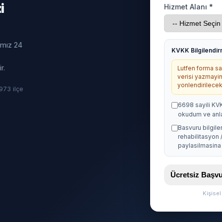
i
Hizmet Alanı *
ımız 24
KVKK Bilgilendi
r.
Lutfen forma sag
verisi yazmayin
yonlendirilecekt
· 973 ilçe
6698 sayili KV
okudum ve anl
Basvuru bilgile
rehabilitasyon 
paylasilmasina 
Ücretsiz Baş
Kişise