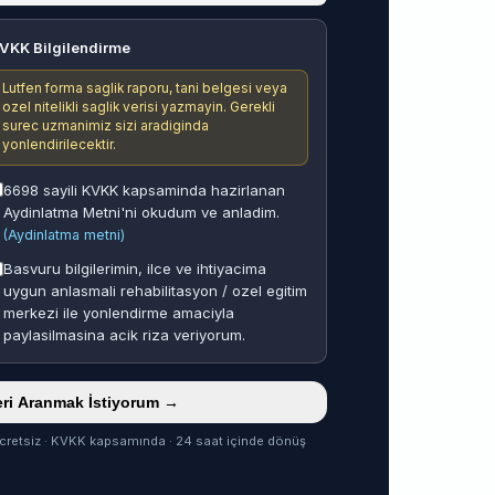
VKK Bilgilendirme
Lutfen forma saglik raporu, tani belgesi veya
ozel nitelikli saglik verisi yazmayin. Gerekli
surec uzmanimiz sizi aradiginda
yonlendirilecektir.
6698 sayili KVKK kapsaminda hazirlanan
Aydinlatma Metni'ni okudum ve anladim.
(Aydinlatma metni)
Basvuru bilgilerimin, ilce ve ihtiyacima
uygun anlasmali rehabilitasyon / ozel egitim
merkezi ile yonlendirme amaciyla
paylasilmasina acik riza veriyorum.
ri Aranmak İstiyorum →
cretsiz · KVKK kapsamında · 24 saat içinde dönüş