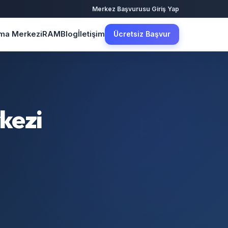
·
Merkez Başvurusu
Giriş Yap
şma Merkezi
RAM
Blog
İletişim
Ücretsiz Başvur
kezi