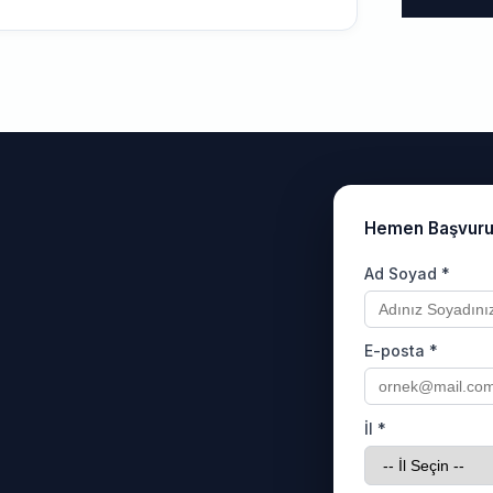
Hemen Başvur
Ad Soyad *
E-posta *
İl *