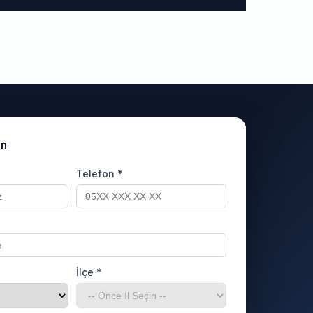
un
Telefon *
İlçe *