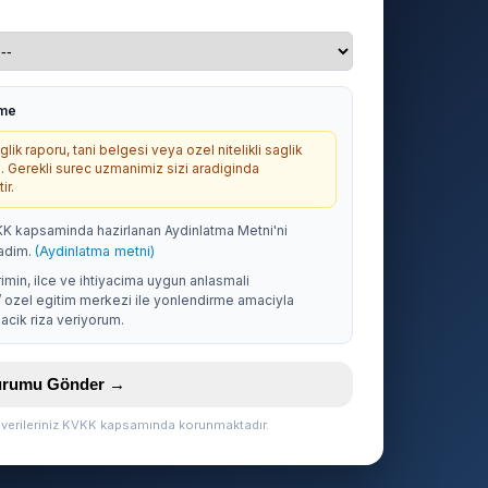
rme
lik raporu, tani belgesi veya ozel nitelikli saglik
. Gerekli surec uzmanimiz sizi aradiginda
ir.
KK kapsaminda hazirlanan Aydinlatma Metni'ni
adim.
(Aydinlatma metni)
rimin, ilce ve ihtiyacima uygun anlasmali
/ ozel egitim merkezi ile yonlendirme amaciyla
acik riza veriyorum.
vurumu Gönder →
l verileriniz KVKK kapsamında korunmaktadır.