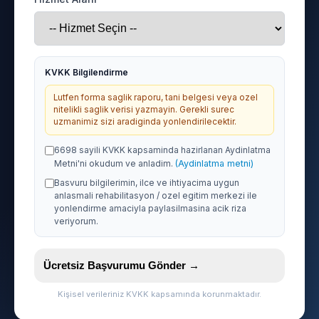
KVKK Bilgilendirme
Lutfen forma saglik raporu, tani belgesi veya ozel
nitelikli saglik verisi yazmayin. Gerekli surec
uzmanimiz sizi aradiginda yonlendirilecektir.
6698 sayili KVKK kapsaminda hazirlanan Aydinlatma
Metni'ni okudum ve anladim.
(Aydinlatma metni)
Basvuru bilgilerimin, ilce ve ihtiyacima uygun
anlasmali rehabilitasyon / ozel egitim merkezi ile
yonlendirme amaciyla paylasilmasina acik riza
veriyorum.
Ücretsiz Başvurumu Gönder →
Kişisel verileriniz KVKK kapsamında korunmaktadır.