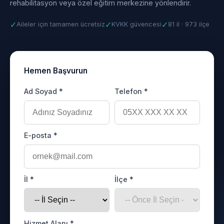
rehabilitasyon veya özel eğitim merkezine yönlendirir.
✓
✓
✓
Aileler için tamamen ücretsiz
KVKK güvencesi
81 il · 973 ilçe
Hemen Başvurun
Ad Soyad *
Telefon *
E-posta *
İl *
İlçe *
Hizmet Alanı *