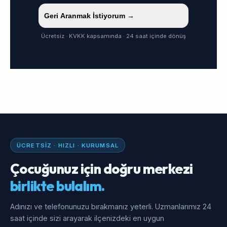
Geri Aranmak İstiyorum →
Ücretsiz · KVKK kapsamında · 24 saat içinde dönüş
ÜCRETSIZ · HIZLI · KURUMSAL
Çocuğunuz için doğru merkezi
birlikte bulalım.
Adınızı ve telefonunuzu bırakmanız yeterli. Uzmanlarımız 24
saat içinde sizi arayarak ilçenizdeki en uygun