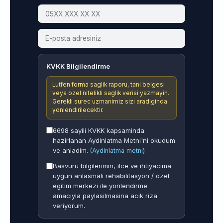
KVKK Bilgilendirme
Lutfen forma saglik raporu, tani belgesi
veya ozel nitelikli saglik verisi yazmayin.
Gerekli surec uzmanimiz sizi aradiginda
yonlendirilecektir.
6698 sayili KVKK kapsaminda
hazirlanan Aydinlatma Metni'ni okudum
ve anladim.
(Aydinlatma metni)
Basvuru bilgilerimin, ilce ve ihtiyacima
uygun anlasmali rehabilitasyon / ozel
egitim merkezi ile yonlendirme
amaciyla paylasilmasina acik riza
veriyorum.