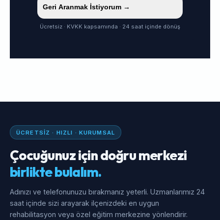
Geri Aranmak İstiyorum →
Ücretsiz · KVKK kapsamında · 24 saat içinde dönüş
ÜCRETSIZ · HIZLI · KURUMSAL
Çocuğunuz için doğru merkezi
birlikte bulalım.
Adınızı ve telefonunuzu bırakmanız yeterli. Uzmanlarımız 24
saat içinde sizi arayarak ilçenizdeki en uygun
rehabilitasyon veya özel eğitim merkezine yönlendirir.