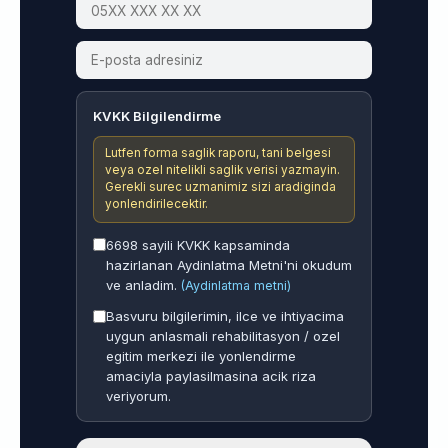
KVKK Bilgilendirme
Lutfen forma saglik raporu, tani belgesi
veya ozel nitelikli saglik verisi yazmayin.
Gerekli surec uzmanimiz sizi aradiginda
yonlendirilecektir.
6698 sayili KVKK kapsaminda
hazirlanan Aydinlatma Metni'ni okudum
ve anladim.
(Aydinlatma metni)
Basvuru bilgilerimin, ilce ve ihtiyacima
uygun anlasmali rehabilitasyon / ozel
egitim merkezi ile yonlendirme
amaciyla paylasilmasina acik riza
veriyorum.