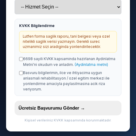
KVKK Bilgilendirme
Lutfen forma saglik raporu, tani belgesi veya ozel
nitelikli saglik verisi yazmayin. Gerekli surec
uzmanimiz sizi aradiginda yonlendirilecektir.
6698 sayili KVKK kapsaminda hazirlanan Aydinlatma
Metni'ni okudum ve anladim.
(Aydinlatma metni)
Basvuru bilgilerimin, ilce ve ihtiyacima uygun
anlasmali rehabilitasyon / ozel egitim merkezi ile
yonlendirme amaciyla paylasilmasina acik riza
veriyorum.
Ücretsiz Başvurumu Gönder →
Kişisel verileriniz KVKK kapsamında korunmaktadır.