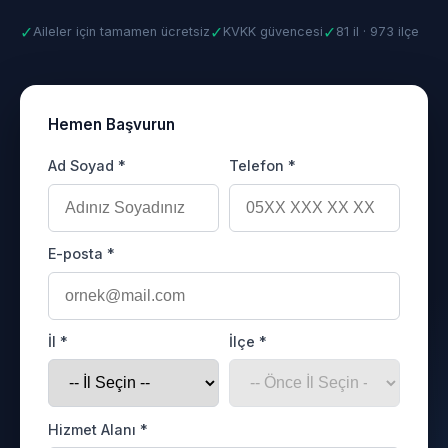
✓
✓
✓
Aileler için tamamen ücretsiz
KVKK güvencesi
81 il · 973 ilçe
Hemen Başvurun
Ad Soyad *
Telefon *
E-posta *
İl *
İlçe *
Hizmet Alanı *