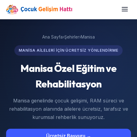
Ana Sayfa
›
Şehirler
›
Manisa
MANISA AILELERI IÇIN ÜCRETSIZ YÖNLENDIRME
Manisa Özel Eğitim ve
Rehabilitasyon
Manisa genelinde çocuk gelişimi, RAM süreci ve
rehabilitasyon alanında ailelere ücretsiz, tarafsız ve
kurumsal rehberlik sunuyoruz.
Ücretsiz Başvuru →