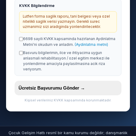
KVKK Bilgilendirme
Lutfen forma saglik raporu, tani belgesi veya ozel
nitelikli saglik verisi yazmayin. Gerekli surec
uzmanimiz sizi aradiginda yonlendirilecektir.
6698 sayili KVKK kapsaminda hazirlanan Aydinlatma
Metni'ni okudum ve anladim.
(Aydinlatma metni)
Basvuru bilgilerimin, ilce ve ihtiyacima uygun
anlasmali rehabilitasyon / ozel egitim merkezi ile
yonlendirme amaciyla paylasilmasina acik riza
veriyorum.
Ücretsiz Başvurumu Gönder →
Kişisel verileriniz KVKK kapsamında korunmaktadır.
Çocuk Gelişim Hattı resmî bir kamu kurumu değildir; danışmanlık