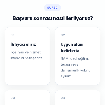
SÜREÇ
Başvuru sonrası nasıl ilerliyoruz?
01
02
İhtiyacı alırız
Uygun alanı
belirleriz
İlçe, yaş ve hizmet
ihtiyacını netleştiririz.
RAM, özel eğitim,
terapi veya
danışmanlık yolunu
ayırırız.
03
04