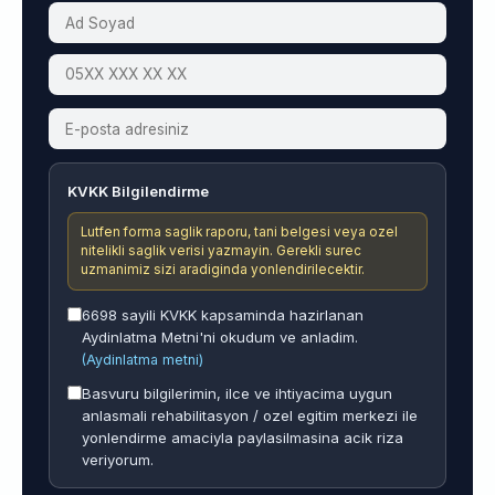
KVKK Bilgilendirme
Lutfen forma saglik raporu, tani belgesi veya ozel
nitelikli saglik verisi yazmayin. Gerekli surec
uzmanimiz sizi aradiginda yonlendirilecektir.
6698 sayili KVKK kapsaminda hazirlanan
Aydinlatma Metni'ni okudum ve anladim.
(Aydinlatma metni)
Basvuru bilgilerimin, ilce ve ihtiyacima uygun
anlasmali rehabilitasyon / ozel egitim merkezi ile
yonlendirme amaciyla paylasilmasina acik riza
veriyorum.