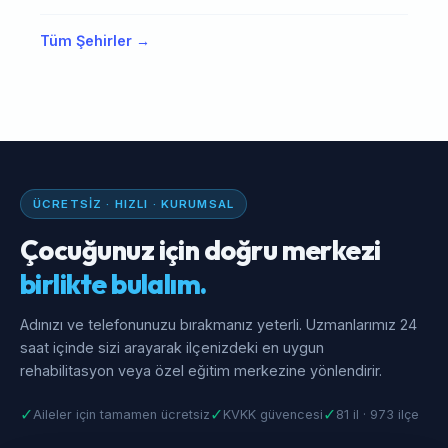
Tüm Şehirler →
ÜCRETSIZ · HIZLI · KURUMSAL
Çocuğunuz için doğru merkezi
birlikte bulalım.
Adınızı ve telefonunuzu bırakmanız yeterli. Uzmanlarımız 24
saat içinde sizi arayarak ilçenizdeki en uygun
rehabilitasyon veya özel eğitim merkezine yönlendirir.
✓
✓
✓
Aileler için tamamen ücretsiz
KVKK güvencesi
81 il · 973 ilçe