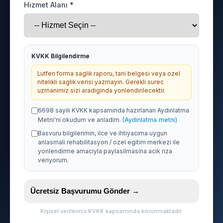
Hizmet Alanı *
KVKK Bilgilendirme
Lutfen forma saglik raporu, tani belgesi veya ozel
nitelikli saglik verisi yazmayin. Gerekli surec
uzmanimiz sizi aradiginda yonlendirilecektir.
6698 sayili KVKK kapsaminda hazirlanan Aydinlatma
Metni'ni okudum ve anladim.
(Aydinlatma metni)
Basvuru bilgilerimin, ilce ve ihtiyacima uygun
anlasmali rehabilitasyon / ozel egitim merkezi ile
yonlendirme amaciyla paylasilmasina acik riza
veriyorum.
Ücretsiz Başvurumu Gönder →
Kişisel verileriniz KVKK kapsamında korunmaktadır.