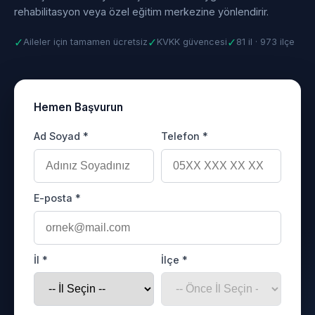
rehabilitasyon veya özel eğitim merkezine yönlendirir.
✓
✓
✓
Aileler için tamamen ücretsiz
KVKK güvencesi
81 il · 973 ilçe
Hemen Başvurun
Ad Soyad *
Telefon *
E-posta *
İl *
İlçe *