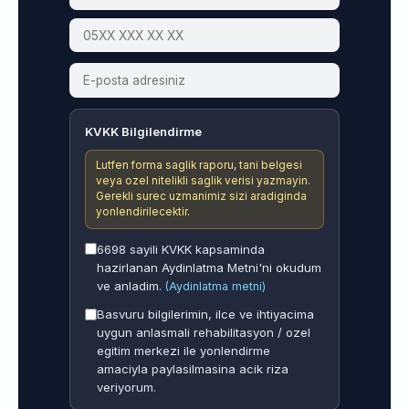
KVKK Bilgilendirme
Lutfen forma saglik raporu, tani belgesi
veya ozel nitelikli saglik verisi yazmayin.
Gerekli surec uzmanimiz sizi aradiginda
yonlendirilecektir.
6698 sayili KVKK kapsaminda
hazirlanan Aydinlatma Metni'ni okudum
ve anladim.
(Aydinlatma metni)
Basvuru bilgilerimin, ilce ve ihtiyacima
uygun anlasmali rehabilitasyon / ozel
egitim merkezi ile yonlendirme
amaciyla paylasilmasina acik riza
veriyorum.