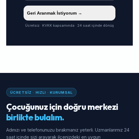
Geri Aranmak İstiyorum →
Ücretsiz · KVKK kapsamında · 24 saat içinde dönüş
ÜCRETSIZ · HIZLI · KURUMSAL
Çocuğunuz için doğru merkezi
birlikte bulalım.
Adınızı ve telefonunuzu bırakmanız yeterli. Uzmanlarımız 24
saat içinde sizi arayarak ilçenizdeki en uygun