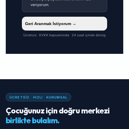
veriyorum.
Geri Aranmak İstiyorum →
Ücretsiz · KVKK kapsamında · 24 saat içinde dönüş
ÜCRETSIZ · HIZLI · KURUMSAL
Çocuğunuz için doğru merkezi
birlikte bulalım.