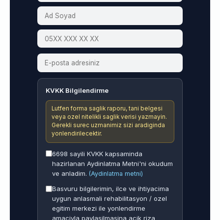
KVKK Bilgilendirme
Lutfen forma saglik raporu, tani belgesi
veya ozel nitelikli saglik verisi yazmayin.
Gerekli surec uzmanimiz sizi aradiginda
yonlendirilecektir.
6698 sayili KVKK kapsaminda
hazirlanan Aydinlatma Metni'ni okudum
ve anladim.
(Aydinlatma metni)
Basvuru bilgilerimin, ilce ve ihtiyacima
uygun anlasmali rehabilitasyon / ozel
egitim merkezi ile yonlendirme
amaciyla paylasilmasina acik riza