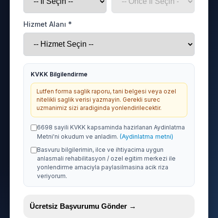
Hizmet Alanı *
KVKK Bilgilendirme
Lutfen forma saglik raporu, tani belgesi veya ozel
nitelikli saglik verisi yazmayin. Gerekli surec
uzmanimiz sizi aradiginda yonlendirilecektir.
6698 sayili KVKK kapsaminda hazirlanan Aydinlatma
Metni'ni okudum ve anladim.
(Aydinlatma metni)
Basvuru bilgilerimin, ilce ve ihtiyacima uygun
anlasmali rehabilitasyon / ozel egitim merkezi ile
yonlendirme amaciyla paylasilmasina acik riza
veriyorum.
Ücretsiz Başvurumu Gönder →