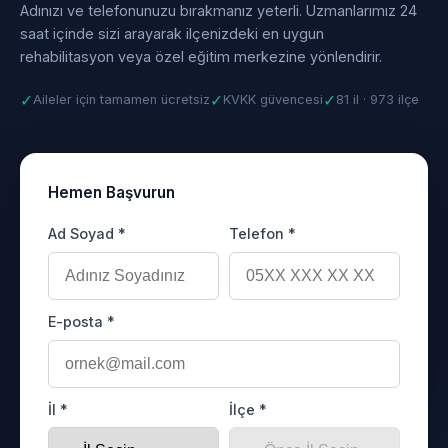
Adınızı ve telefonunuzu bırakmanız yeterli. Uzmanlarımız 24
saat içinde sizi arayarak ilçenizdeki en uygun
rehabilitasyon veya özel eğitim merkezine yönlendirir.
✓
✓
✓
Aileler için tamamen ücretsiz
KVKK güvencesi
81 il · 973 ilçe
Hemen Başvurun
Ad Soyad *
Telefon *
E-posta *
İl *
İlçe *