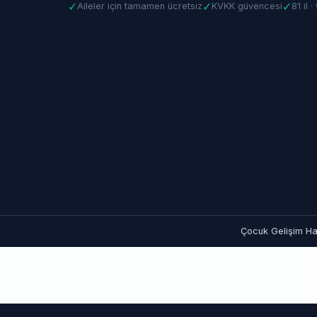
✓
✓
✓
Aileler için tamamen ücretsiz
KVKK güvencesi
81 il 
Çocuk Gelişim Hat