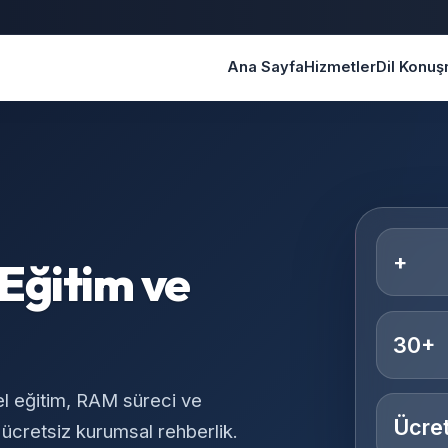
Ana Sayfa
Hizmetler
Dil Konu
+
Eğitim ve
30+
el eğitim, RAM süreci ve
Ücret
 ücretsiz kurumsal rehberlik.