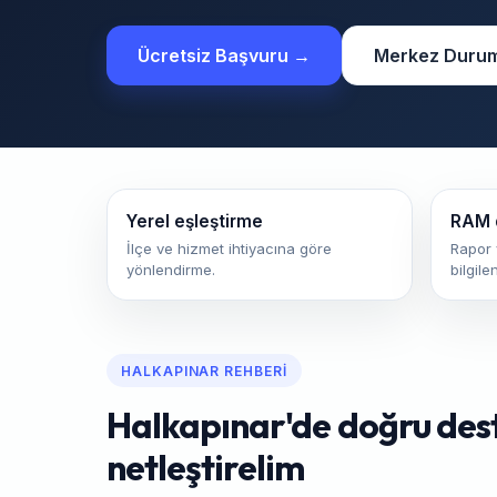
Ücretsiz Başvuru →
Merkez Duru
Yerel eşleştirme
RAM 
İlçe ve hizmet ihtiyacına göre
Rapor 
yönlendirme.
bilgile
HALKAPINAR REHBERI
Halkapınar'de doğru deste
netleştirelim