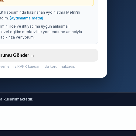
ir.
KK kapsaminda hazirlanan Aydinlatma Metni'ni
adim.
(Aydinlatma metni)
rimin, ilce ve ihtiyacima uygun anlasmali
/ ozel egitim merkezi ile yonlendirme amaciyla
acik riza veriyorum.
vurumu Gönder →
l verileriniz KVKK kapsamında korunmaktadır.
 kullanılmaktadır.