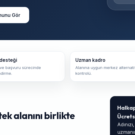
munu Gör
desteği
Uzman kadro
ve başvuru sürecinde
Alanına uygun merkez alternatif
ndirme.
kontrolü.
Halka
k alanını birlikte
Ücrets
Adınızı
uzmanım