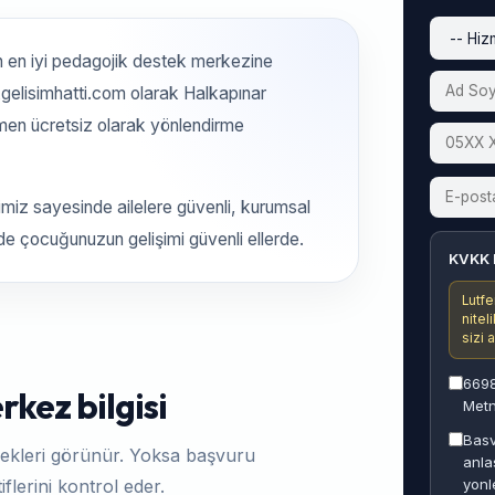
 en iyi pedagojik destek merkezine
gelisimhatti.com olarak Halkapınar
amen ücretsiz olarak yönlendirme
iz sayesinde ailelere güvenli, kurumsal
ede çocuğunuzun gelişimi güvenli ellerde.
KVKK 
Lutfe
nitel
sizi 
6698
kez bilgisi
Metn
Basv
ekleri görünür. Yoksa başvuru
anla
yonl
flerini kontrol eder.