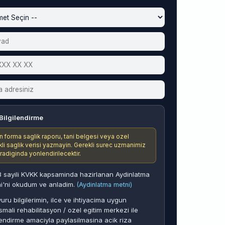
Bilgilendirme
n forma saglik raporu, tani belgesi veya ozel
ikli saglik verisi yazmayin. Gerekli surec uzmanimiz
aradiginda yonlendirilecektir.
 sayili KVKK kapsaminda hazirlanan Aydinlatma
i'ni okudum ve anladim.
(Aydinlatma metni)
uru bilgilerimin, ilce ve ihtiyacima uygun
smali rehabilitasyon / ozel egitim merkezi ile
endirme amaciyla paylasilmasina acik riza