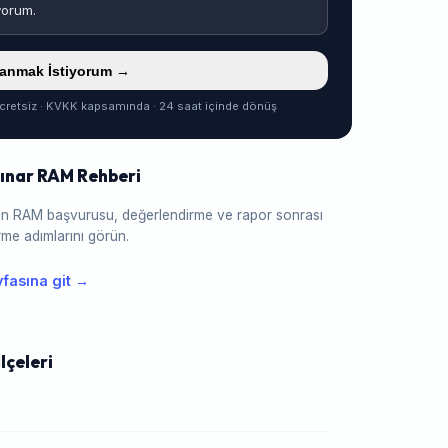
yorum.
ranmak İstiyorum →
cretsiz · KVKK kapsamında · 24 saat içinde dönüş
ınar RAM Rehberi
için RAM başvurusu, değerlendirme ve rapor sonrası
me adımlarını görün.
fasına git →
lçeleri