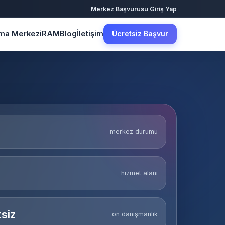
·
Merkez Başvurusu
Giriş Yap
şma Merkezi
RAM
Blog
İletişim
Ücretsiz Başvur
merkez durumu
hizmet alanı
siz
ön danışmanlık