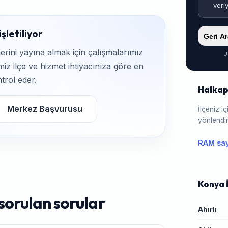
veri
şletiliyor
Geri A
rini yayına almak için çalışmalarımız
Ü
iz ilçe ve hizmet ihtiyacınıza göre en
trol eder.
Halkap
Merkez Başvurusu
İlçeniz 
yönlendir
RAM say
Konya İ
sorulan sorular
Ahırlı