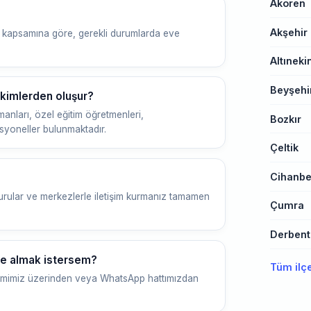
Akören
Akşehir
t kapsamına göre, gerekli durumlarda eve
Altıneki
Beyşehi
kimlerden oluşur?
nları, özel eğitim öğretmenleri,
Bozkır
esyoneller bulunmaktadır.
Çeltik
Cihanbe
urular ve merkezlerle iletişim kurmanız tamamen
Çumra
Derbent
ye almak istersem?
Tüm ilç
istemimiz üzerinden veya WhatsApp hattımızdan