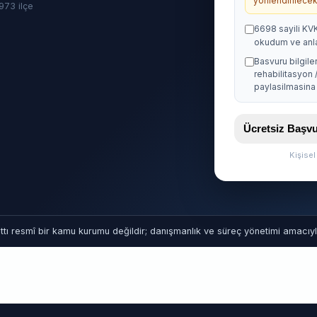
yonlendirilecekt
· 973 ilçe
6698 sayili KV
okudum ve anl
Basvuru bilgile
rehabilitasyon 
paylasilmasina 
Ücretsiz Baş
Kişise
tı resmî bir kamu kurumu değildir; danışmanlık ve süreç yönetimi amacıyla