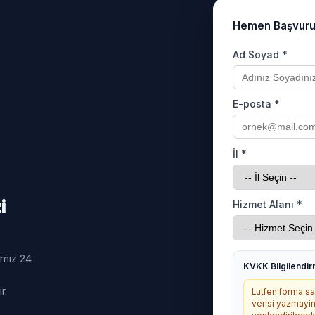
Hemen Başvur
Ad Soyad *
E-posta *
İl *
i
Hizmet Alanı *
ımız 24
KVKK Bilgilendi
r.
Lutfen forma sag
verisi yazmayin