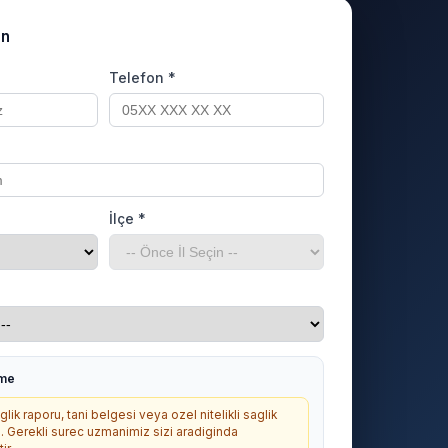
un
Telefon *
İlçe *
rme
lik raporu, tani belgesi veya ozel nitelikli saglik
. Gerekli surec uzmanimiz sizi aradiginda