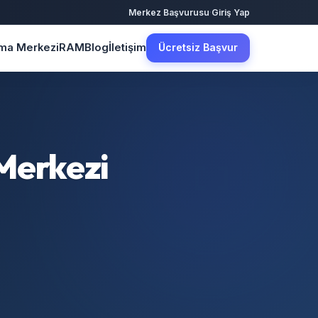
·
Merkez Başvurusu
Giriş Yap
şma Merkezi
RAM
Blog
İletişim
Ücretsiz Başvur
 Merkezi