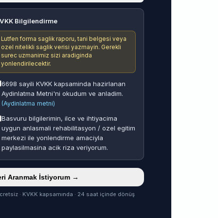
VKK Bilgilendirme
Lutfen forma saglik raporu, tani belgesi veya
ozel nitelikli saglik verisi yazmayin. Gerekli
surec uzmanimiz sizi aradiginda
yonlendirilecektir.
6698 sayili KVKK kapsaminda hazirlanan
Aydinlatma Metni'ni okudum ve anladim.
(Aydinlatma metni)
Basvuru bilgilerimin, ilce ve ihtiyacima
uygun anlasmali rehabilitasyon / ozel egitim
merkezi ile yonlendirme amaciyla
paylasilmasina acik riza veriyorum.
ri Aranmak İstiyorum →
cretsiz · KVKK kapsamında · 24 saat içinde dönüş