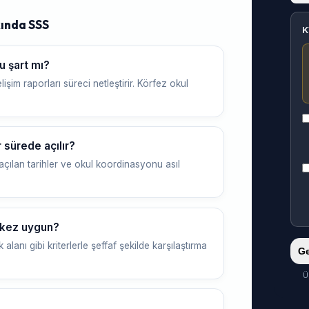
ında SSS
K
u şart mı?
işim raporları süreci netleştirir. Körfez okul
sürede açılır?
çılan tarihler ve okul koordinasyonu asıl
rkez uygun?
k alanı gibi kriterlerle şeffaf şekilde karşılaştırma
Ge
Ü