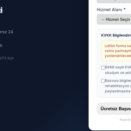
i
Hizmet Alanı *
ımız 24
KVKK Bilgilendi
r.
Lutfen forma sag
verisi yazmayin
yonlendirilecekt
· 973 ilçe
6698 sayili KV
okudum ve anl
Basvuru bilgile
rehabilitasyon 
paylasilmasina 
Ücretsiz Baş
Kişise