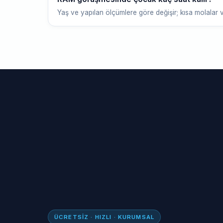
Yaş ve yapılan ölçümlere göre değişir; kısa molalar v
ÜCRETSIZ · HIZLI · KURUMSAL