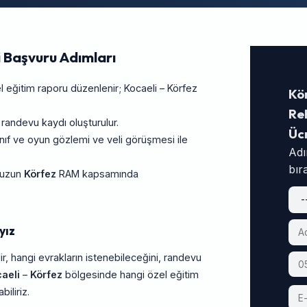
 Başvuru Adımları
 eğitim raporu düzenlenir; Kocaeli – Körfez
Kö
Reh
 randevu kaydı oluşturulur.
Üc
f ve oyun gözlemi ve veli görüşmesi ile
Adı
bır
unuzun
Körfez
RAM kapsamında
yız
ir, hangi evrakların istenebileceğini, randevu
aeli
–
Körfez
bölgesinde hangi özel eğitim
iliriz.