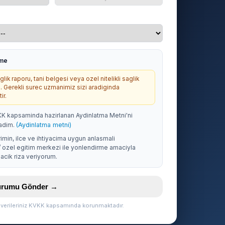
rme
lik raporu, tani belgesi veya ozel nitelikli saglik
. Gerekli surec uzmanimiz sizi aradiginda
ir.
KK kapsaminda hazirlanan Aydinlatma Metni'ni
adim.
(Aydinlatma metni)
rimin, ilce ve ihtiyacima uygun anlasmali
/ ozel egitim merkezi ile yonlendirme amaciyla
acik riza veriyorum.
vurumu Gönder →
l verileriniz KVKK kapsamında korunmaktadır.