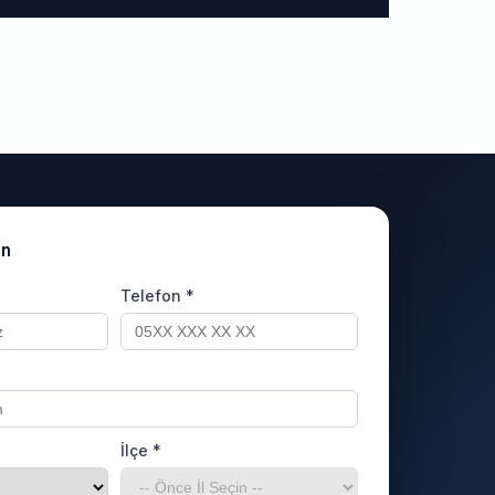
un
Telefon *
İlçe *