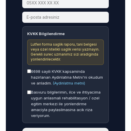
KVKK Bilgilendirme
Lutfen forma saglik raporu, tani belgesi
veya ozel nitelikli saglik verisi yazmayin.
Gerekli surec uzmanimiz sizi aradiginda
yonlendirilecektir.
6698 sayili KVKK kapsaminda
hazirlanan Aydinlatma Metni'ni okudum
ve anladim.
(Aydinlatma metni)
Basvuru bilgilerimin, ilce ve ihtiyacima
uygun anlasmali rehabilitasyon / ozel
egitim merkezi ile yonlendirme
amaciyla paylasilmasina acik riza
veriyorum.