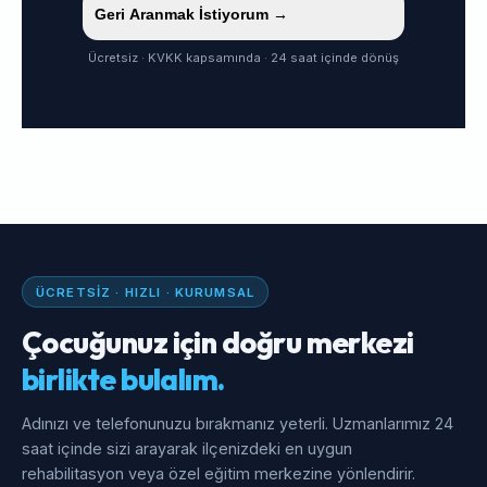
Geri Aranmak İstiyorum →
Ücretsiz · KVKK kapsamında · 24 saat içinde dönüş
ÜCRETSIZ · HIZLI · KURUMSAL
Çocuğunuz için doğru merkezi
birlikte bulalım.
Adınızı ve telefonunuzu bırakmanız yeterli. Uzmanlarımız 24
saat içinde sizi arayarak ilçenizdeki en uygun
rehabilitasyon veya özel eğitim merkezine yönlendirir.