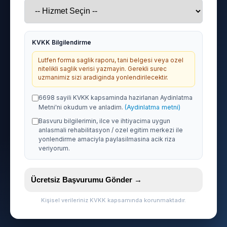
KVKK Bilgilendirme
Lutfen forma saglik raporu, tani belgesi veya ozel
nitelikli saglik verisi yazmayin. Gerekli surec
uzmanimiz sizi aradiginda yonlendirilecektir.
6698 sayili KVKK kapsaminda hazirlanan Aydinlatma
Metni'ni okudum ve anladim.
(Aydinlatma metni)
Basvuru bilgilerimin, ilce ve ihtiyacima uygun
anlasmali rehabilitasyon / ozel egitim merkezi ile
yonlendirme amaciyla paylasilmasina acik riza
veriyorum.
Ücretsiz Başvurumu Gönder →
Kişisel verileriniz KVKK kapsamında korunmaktadır.