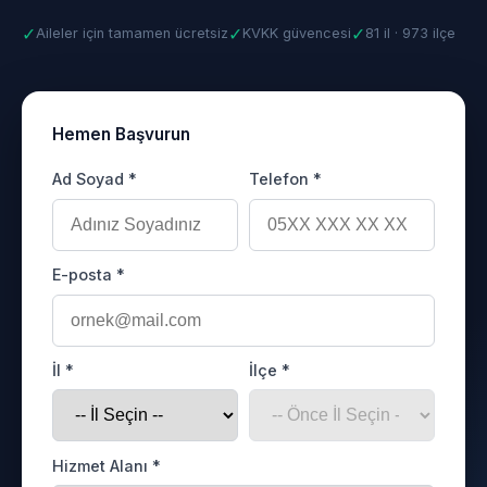
✓
✓
✓
Aileler için tamamen ücretsiz
KVKK güvencesi
81 il · 973 ilçe
Hemen Başvurun
Ad Soyad *
Telefon *
E-posta *
İl *
İlçe *
Hizmet Alanı *