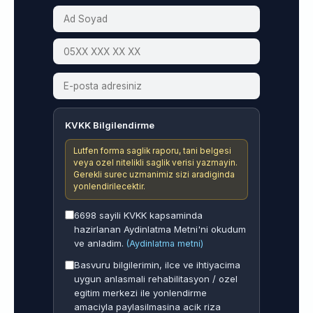
KVKK Bilgilendirme
Lutfen forma saglik raporu, tani belgesi
veya ozel nitelikli saglik verisi yazmayin.
Gerekli surec uzmanimiz sizi aradiginda
yonlendirilecektir.
6698 sayili KVKK kapsaminda
hazirlanan Aydinlatma Metni'ni okudum
ve anladim.
(Aydinlatma metni)
Basvuru bilgilerimin, ilce ve ihtiyacima
uygun anlasmali rehabilitasyon / ozel
egitim merkezi ile yonlendirme
amaciyla paylasilmasina acik riza