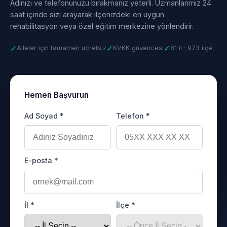
Adınızı ve telefonunuzu bırakmanız yeterli. Uzmanlarımız 24
saat içinde sizi arayarak ilçenizdeki en uygun
rehabilitasyon veya özel eğitim merkezine yönlendirir.
✓
✓
✓
Aileler için tamamen ücretsiz
KVKK güvencesi
81 il · 973 ilçe
Hemen Başvurun
Ad Soyad *
Telefon *
E-posta *
İl *
İlçe *