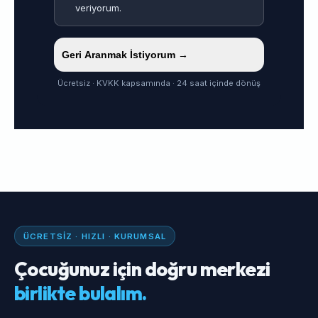
veriyorum.
Geri Aranmak İstiyorum →
Ücretsiz · KVKK kapsamında · 24 saat içinde dönüş
ÜCRETSIZ · HIZLI · KURUMSAL
Çocuğunuz için doğru merkezi
birlikte bulalım.