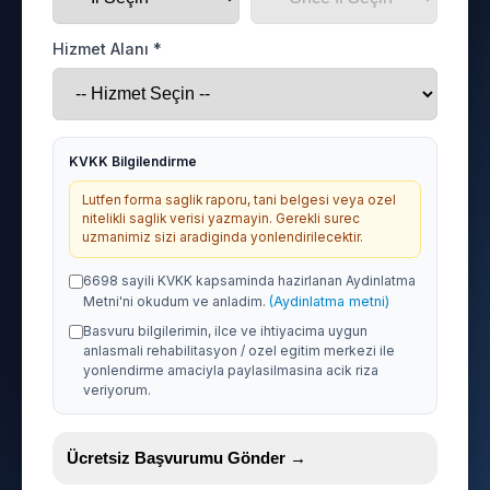
Hizmet Alanı *
KVKK Bilgilendirme
Lutfen forma saglik raporu, tani belgesi veya ozel
nitelikli saglik verisi yazmayin. Gerekli surec
uzmanimiz sizi aradiginda yonlendirilecektir.
6698 sayili KVKK kapsaminda hazirlanan Aydinlatma
Metni'ni okudum ve anladim.
(Aydinlatma metni)
Basvuru bilgilerimin, ilce ve ihtiyacima uygun
anlasmali rehabilitasyon / ozel egitim merkezi ile
yonlendirme amaciyla paylasilmasina acik riza
veriyorum.
Ücretsiz Başvurumu Gönder →